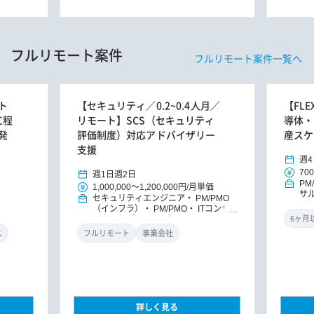
フルリモート案件
フルリモート案件一覧へ
ト
【セキュリティ／0.2~0.4人月／
【FL
工程
リモート】SCS（セキュリティ
導体・
発
評価制度）対応アドバイザリー
産スケ
支援
週4
700
週1日
週2日
PM
1,000,000
～
1,200,000円
/
月単価
サ
セキュリティエンジニア
PM/PMO
ッ
（インフラ）
PM/PMO
ITコンサ
ルタント（インフラ）
ITコンサルタ
ント
DXコンサルタント
ス
フルリモート
事業会社
詳しく見る