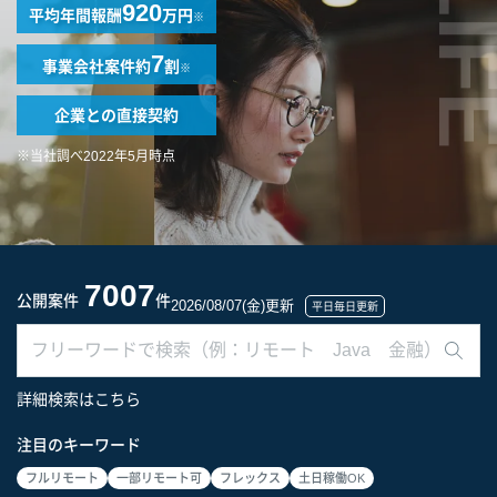
LIF
920
平均年間報酬
万円
※
7
事業会社案件
約
割
※
企業との
直接契約
※当社調べ2022年5月時点
7007
公開案件
件
2026/08/07(金)更新
平日毎日更新
詳細検索はこちら
注目のキーワード
フルリモート
一部リモート可
フレックス
土日稼働OK