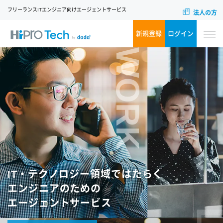
フリーランスITエンジニア向けエージェントサービス
法人の方
新規登録
ログイン
WORK
IT・テクノロジー領域ではたらく
エンジニアのための
エージェントサービス