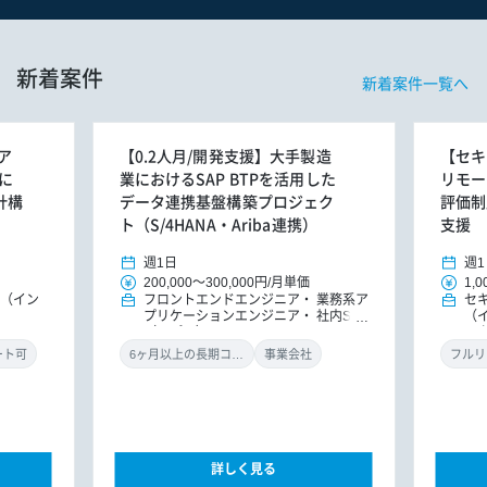
新着案件
新着案件一覧へ
ア
【0.2人月/開発支援】大手製造
【セキ
に
業におけるSAP BTPを活用した
リモー
計構
データ連携基盤構築プロジェク
評価制
ト（S/4HANA・Ariba連携）
支援
週1日
週1
200,000
～
300,000円
/
月単価
1,0
E（イン
フロントエンドエンジニア
業務系ア
セ
プリケーションエンジニア
社内SE
（
（アプリ）
ル
ン
ート可
6ヶ月以上の長期コミット
事業会社
フルリ
詳しく見る