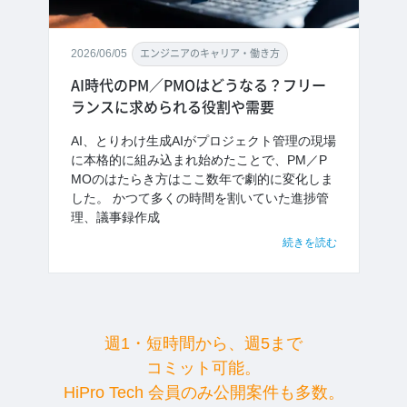
2026/06/05
エンジニアのキャリア・働き方
AI時代のPM／PMOはどうなる？フリー
ランスに求められる役割や需要
AI、とりわけ生成AIがプロジェクト管理の現場
に本格的に組み込まれ始めたことで、PM／P
MOのはたらき方はここ数年で劇的に変化しま
した。 かつて多くの時間を割いていた進捗管
理、議事録作成
続きを読む
週1・短時間から、週5まで
コミット可能。
HiPro Tech 会員のみ公開案件も多数。