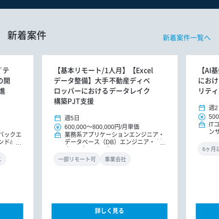
新着案件
新着案件一覧へ
／テ
【基本リモート/1人月】【Excel
【AI
Sの開
データ整備】大手不動産ディベ
におけ
進
ロッパーにおけるデータレイク
リティ
構築PJT支援
週2
500
週5日
I
600,000
～
800,000円
/
月単価
ン
バックエ
業務系アプリケーションエンジニア
ンド&バ
データベース（DB）エンジニア
社
ドエンジ
内SE（インフラ）
ニア
ス
一部リモート可
事業会社
詳しく見る