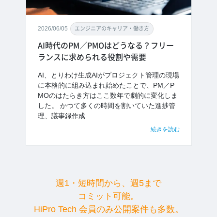
2026/06/05
エンジニアのキャリア・働き方
AI時代のPM／PMOはどうなる？フリー
ランスに求められる役割や需要
AI、とりわけ生成AIがプロジェクト管理の現場
に本格的に組み込まれ始めたことで、PM／P
MOのはたらき方はここ数年で劇的に変化しま
した。 かつて多くの時間を割いていた進捗管
理、議事録作成
続きを読む
週1・短時間から、週5まで
コミット可能。
HiPro Tech 会員のみ公開案件も多数。