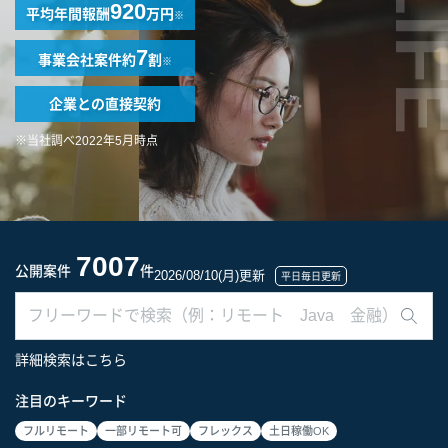
LIF
920
平均年間報酬
万円
※
7
事業会社案件
約
割
※
企業との
直接契約
※当社調べ2022年5月時点
7007
公開案件
件
2026/08/10(月)更新
平日毎日更新
詳細検索はこちら
注目のキーワード
フルリモート
一部リモート可
フレックス
土日稼働OK