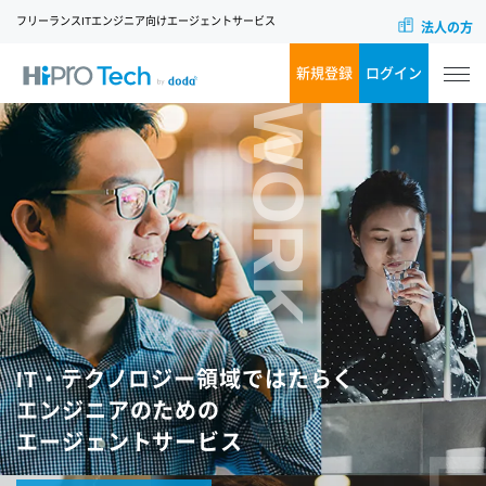
フリーランスITエンジニア向けエージェントサービス
法人の方
新規登録
ログイン
WORK
IT・テクノロジー領域ではたらく
エンジニアのための
エージェントサービス