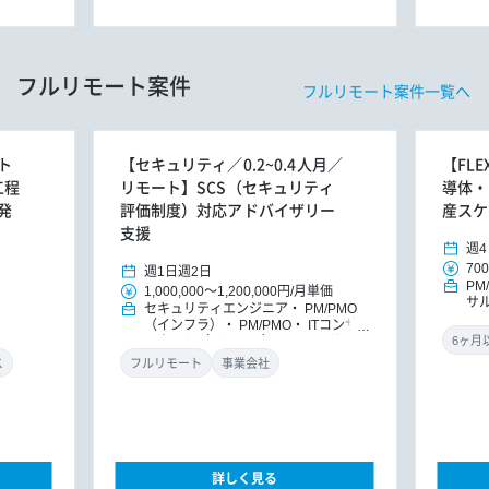
フルリモート案件
フルリモート案件一覧へ
ト
【セキュリティ／0.2~0.4人月／
【FL
工程
リモート】SCS（セキュリティ
導体・
発
評価制度）対応アドバイザリー
産スケ
支援
週4
700
週1日
週2日
PM
1,000,000
～
1,200,000円
/
月単価
サ
セキュリティエンジニア
PM/PMO
ッ
（インフラ）
PM/PMO
ITコンサ
ルタント（インフラ）
ITコンサルタ
ント
DXコンサルタント
ス
フルリモート
事業会社
詳しく見る