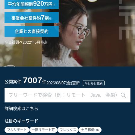
LIF
920
平均年間報酬
万円
※
7
事業会社案件
約
割
※
企業との
直接契約
※当社調べ2022年5月時点
7007
公開案件
件
2026/08/07(金)更新
平日毎日更新
詳細検索はこちら
注目のキーワード
フルリモート
一部リモート可
フレックス
土日稼働OK