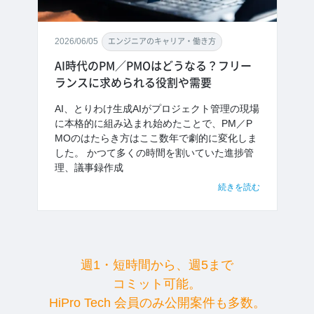
2026/06/05
エンジニアのキャリア・働き方
AI時代のPM／PMOはどうなる？フリー
ランスに求められる役割や需要
AI、とりわけ生成AIがプロジェクト管理の現場
に本格的に組み込まれ始めたことで、PM／P
MOのはたらき方はここ数年で劇的に変化しま
した。 かつて多くの時間を割いていた進捗管
理、議事録作成
続きを読む
週1・短時間から、週5まで
コミット可能。
HiPro Tech 会員のみ公開案件も多数。