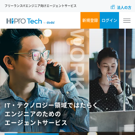
フリーランスITエンジニア向けエージェントサービス
法人の方
新規登録
ログイン
WORK
IT・テクノロジー領域ではたらく
エンジニアのための
エージェントサービス