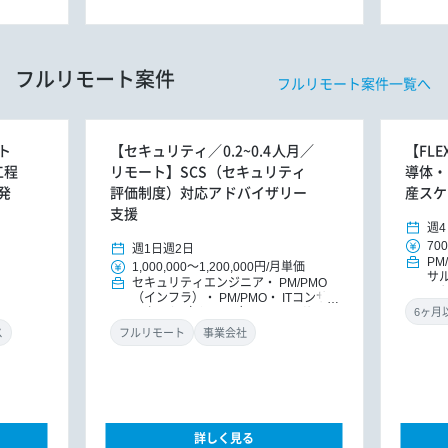
フルリモート案件
フルリモート案件一覧へ
ト
【セキュリティ／0.2~0.4人月／
【FL
工程
リモート】SCS（セキュリティ
導体・
発
評価制度）対応アドバイザリー
産スケ
支援
週4
700
週1日
週2日
PM
1,000,000
～
1,200,000円
/
月単価
サ
セキュリティエンジニア
PM/PMO
ッ
（インフラ）
PM/PMO
ITコンサ
ルタント（インフラ）
ITコンサルタ
ント
DXコンサルタント
ス
フルリモート
事業会社
詳しく見る