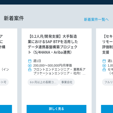
新着案件
新着案件一覧へ
ア
【0.2人月/開発支援】大手製造
【セキ
に
業におけるSAP BTPを活用した
リモー
計構
データ連携基盤構築プロジェク
評価制
ト（S/4HANA・Ariba連携）
支援
週1日
週1
200,000
～
300,000円
/
月単価
1,0
E（イン
フロントエンドエンジニア
業務系ア
セ
プリケーションエンジニア
社内SE
（
（アプリ）
ル
ン
ート可
6ヶ月以上の長期コミット
事業会社
フルリ
詳しく見る