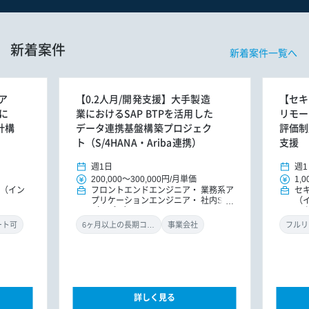
新着案件
新着案件一覧へ
ア
【0.2人月/開発支援】大手製造
【セキ
に
業におけるSAP BTPを活用した
リモー
計構
データ連携基盤構築プロジェク
評価制
ト（S/4HANA・Ariba連携）
支援
週1日
週1
200,000
～
300,000円
/
月単価
1,0
E（イン
フロントエンドエンジニア
業務系ア
セ
プリケーションエンジニア
社内SE
（
（アプリ）
ル
ン
ート可
6ヶ月以上の長期コミット
事業会社
フルリ
詳しく見る