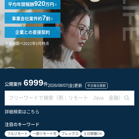
LIF
920
平均年間報酬
万円
※
7
事業会社案件
約
割
※
企業との
直接契約
※当社調べ2022年5月時点
6999
公開案件
件
2026/08/07(金)更新
平日毎日更新
詳細検索はこちら
注目のキーワード
フルリモート
一部リモート可
フレックス
土日稼働OK