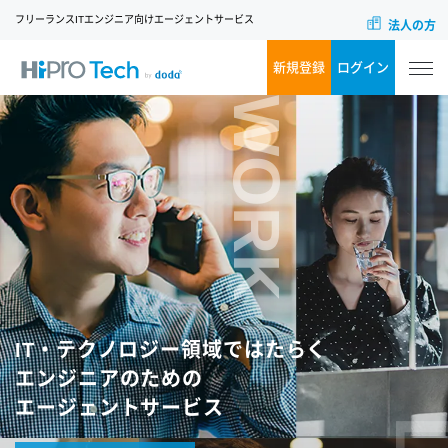
フリーランスITエンジニア向けエージェントサービス
法人の方
新規登録
ログイン
WORK
IT・テクノロジー領域ではたらく
エンジニアのための
エージェントサービス