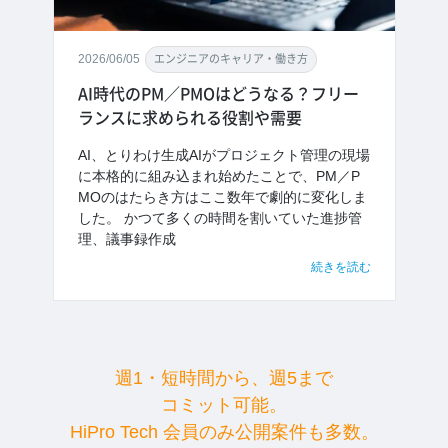
2026/06/05
エンジニアのキャリア・働き方
AI時代のPM／PMOはどうなる？フリー
ランスに求められる役割や需要
AI、とりわけ生成AIがプロジェクト管理の現場
に本格的に組み込まれ始めたことで、PM／P
MOのはたらき方はここ数年で劇的に変化しま
した。 かつて多くの時間を割いていた進捗管
理、議事録作成
続きを読む
週1・短時間から、週5まで
コミット可能。
HiPro Tech 会員のみ公開案件も多数。