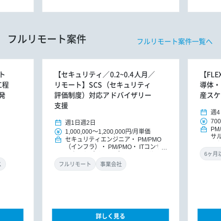
フルリモート案件
フルリモート案件一覧へ
ト
【セキュリティ／0.2~0.4人月／
【FL
工程
リモート】SCS（セキュリティ
導体・
発
評価制度）対応アドバイザリー
産スケ
支援
週4
700
週1日
週2日
PM
1,000,000
～
1,200,000円
/
月単価
サ
セキュリティエンジニア
PM/PMO
ッ
（インフラ）
PM/PMO
ITコンサ
ルタント（インフラ）
ITコンサルタ
ント
DXコンサルタント
ス
フルリモート
事業会社
詳しく見る