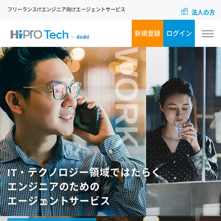
フリーランスITエンジニア向けエージェントサービス
法人の方
新規登録
ログイン
WORK
IT・テクノロジー領域ではたらく
エンジニアのための
エージェントサービス