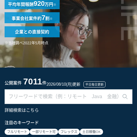
LIF
920
平均年間報酬
万円
※
7
事業会社案件
約
割
※
企業との
直接契約
※当社調べ2022年5月時点
7011
公開案件
件
2026/08/10(月)更新
平日毎日更新
詳細検索はこちら
注目のキーワード
フルリモート
一部リモート可
フレックス
土日稼働OK