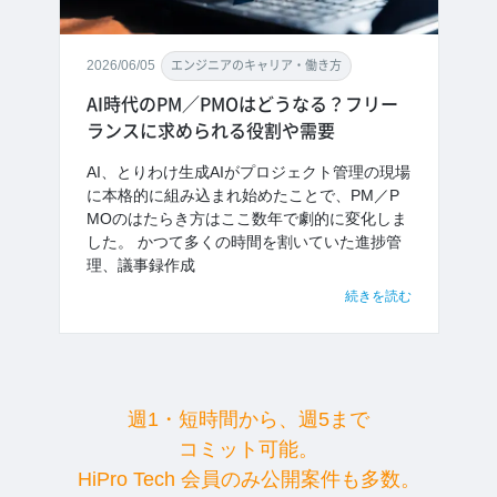
2026/06/05
エンジニアのキャリア・働き方
AI時代のPM／PMOはどうなる？フリー
ランスに求められる役割や需要
AI、とりわけ生成AIがプロジェクト管理の現場
に本格的に組み込まれ始めたことで、PM／P
MOのはたらき方はここ数年で劇的に変化しま
した。 かつて多くの時間を割いていた進捗管
理、議事録作成
続きを読む
週1・短時間から、週5まで
コミット可能。
HiPro Tech 会員のみ公開案件も多数。