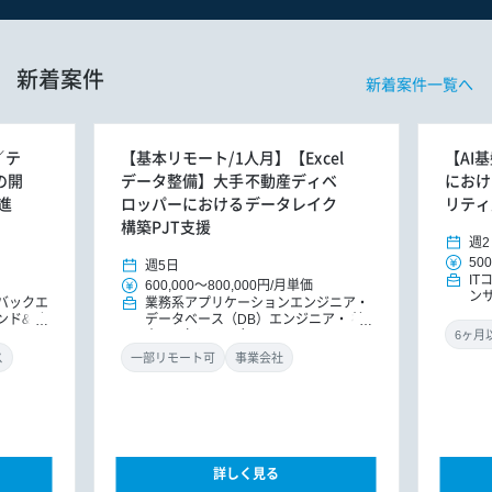
新着案件
新着案件一覧へ
／テ
【基本リモート/1人月】【Excel
【AI
Sの開
データ整備】大手不動産ディベ
におけ
進
ロッパーにおけるデータレイク
リティ
構築PJT支援
週2
500
週5日
I
600,000
～
800,000円
/
月単価
ン
バックエ
業務系アプリケーションエンジニア
ンド&バ
データベース（DB）エンジニア
社
ドエンジ
内SE（インフラ）
ニア
ス
一部リモート可
事業会社
詳しく見る