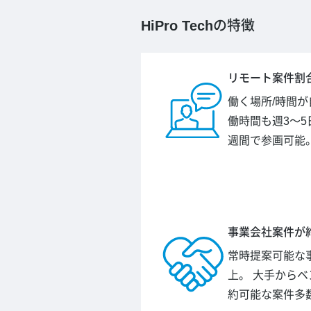
HiPro Tech
の特徴
リモート案件割合
働く場所/時間
働時間も週3～5
週間で参画可能
事業会社案件が約
常時提案可能な事
上。 大手から
約可能な案件多