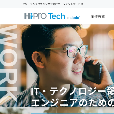
フリーランスITエンジニア向けエージェントサービス
案件検索
WORK
IT・テクノロジー
エンジニアのため