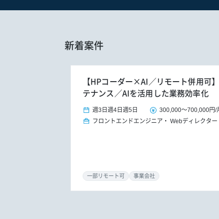
新着案件
【HPコーダー×AI／リモート併用可
テナンス／AIを活用した業務効率化
週3日
週4日
週5日
300,000
～
700,000円
/
フロントエンドエンジニア
Webディレクター
一部リモート可
事業会社