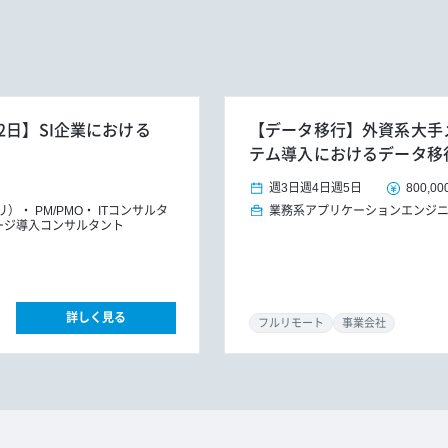
2日】SI企業における
【データ移行】外資系大手メ
テム導入におけるデータ移
週3日
週4日
週5日
800,00
プリ）
PM/PMO
ITコンサルタ
業務系アプリケーションエンジ
ージ導入コンサルタント
詳しく見る
フルリモート
事業会社