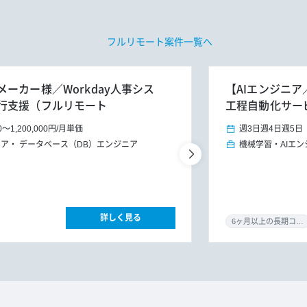
フルリモート案件一覧へ
ーカー様／Workday人事シス
【AIエンジニア
行支援（フルリモート
工程自動化サー
0
～
1,200,000円
/
月単価
週3日
週4日
週5日
ニア
データベース（DB）エンジニア
機械学習・AIエン
詳しく見る
6ヶ月以上の長期コミット