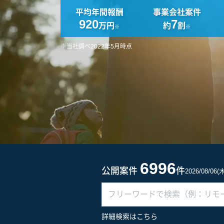
平均年間報酬
事業会社案件
920
7
万円
約
割
※
※
※当社調べ2022年5月時点
6996
公開案件
件
2026/08/06
詳細検索はこちら