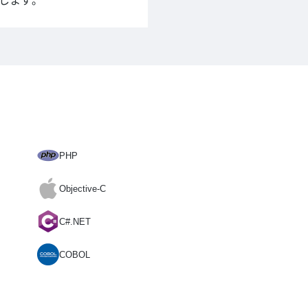
します。
PHP
Objective-C
C#.NET
COBOL