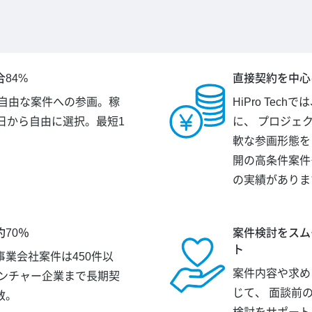
84%
直接契約を中心
が自由な案件への参画。稼
HiPro Tec
日から自由に選択。最短1
に、 プロジェ
。
軟な参画形態を
開の高条件案件
の実績がありま
70％
案件検討をスム
ト
業会社案件は450件以
案件内容や求め
ベンチャー企業まで長期契
じて、 面談前
数。