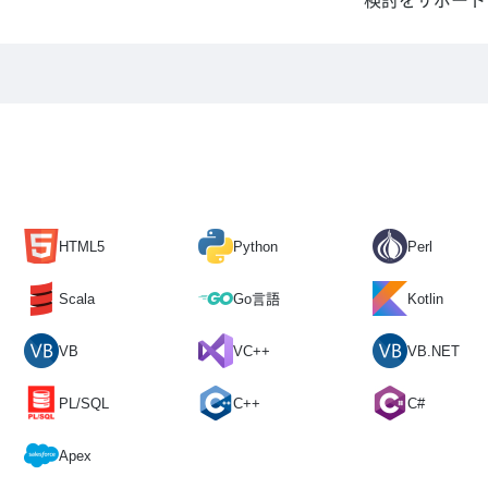
検討をサポート
HTML5
Python
Perl
Scala
Go言語
Kotlin
VB
VC++
VB.NET
PL/SQL
C++
C#
Apex