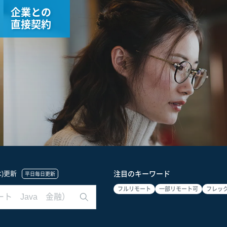
企業との
直接契約
(木)更新
注目のキーワード
平日毎日更新
フルリモート
一部リモート可
フレッ