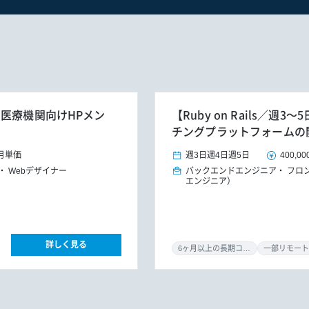
】医療機関向けHPメン
【Ruby on Rails／
チングプラットフォームの
月単価
週3日
週4日
週5日
400,00
Webデザイナー
バックエンドエンジニア
フロ
エンジニア）
詳しく見る
6ヶ月以上の長期コミット
一部リモート