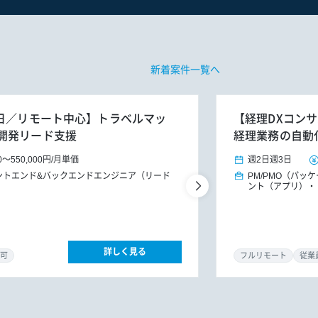
新着案件一覧へ
週3～5日／リモート中心】トラベルマッ
【経理DXコンサ
開発リード支援
経理業務の自動
0
～
550,000円
/
月単価
週2日
週3日
ントエンド&バックエンドエンジニア（リード
PM/PMO（パッ
ント（アプリ）
詳しく見る
可
フルリモート
従業