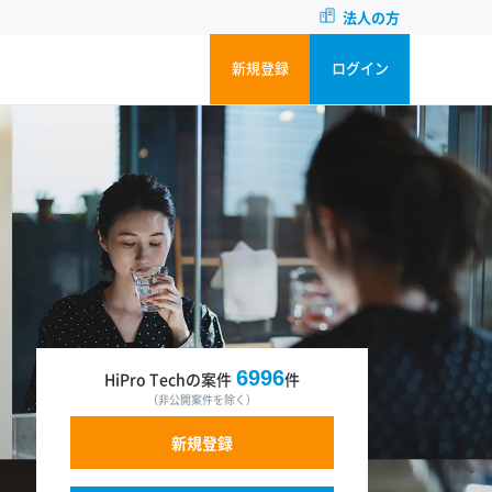
法人の方
新規登録
ログイン
6996
HiPro Techの案件
件
（非公開案件を除く）
新規登録