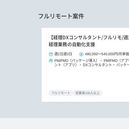
フルリモート案件
【経理DXコンサルタント/フルリモ/週
経理業務の自動化支援
週2日
週3日
480,000
～
540,000円
/
月単価
PM/PMO（パッケージ導入）
PM/PMO（ア
ント（アプリ）
DXコンサルタント
パッケ
フルリモート
従業員100人以上