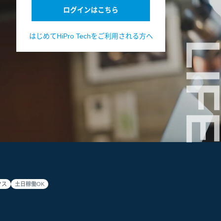
ログインはこちら
はじめてHiPro Techをご利用される方へ
LIF
クス
土日稼働OK