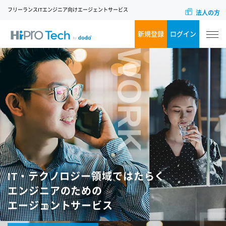
フリーランスITエンジニア向けエージェントサービス
法人の方
新規登録
ログイン
WORK
IT・テクノロジー領域ではたらく
エンジニアのための
エージェントサービス