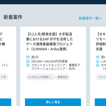
新着案件
新着案件一覧へ
ア
【0.2人月/開発支援】大手製造
【セキ
に
業におけるSAP BTPを活用した
リモー
計構
データ連携基盤構築プロジェク
評価制
ト（S/4HANA・Ariba連携）
支援
週1日
週1
200,000
～
300,000円
/
月単価
1,0
E（イン
フロントエンドエンジニア
業務系ア
セ
プリケーションエンジニア
社内SE
（
（アプリ）
ル
ン
ート可
6ヶ月以上の長期コミット
事業会社
フルリ
詳しく見る