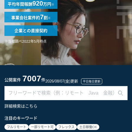
LIF
920
平均年間報酬
万円
※
7
事業会社案件
約
割
※
企業との
直接契約
※当社調べ2022年5月時点
7007
公開案件
件
2026/08/07(金)更新
平日毎日更新
詳細検索はこちら
注目のキーワード
フルリモート
一部リモート可
フレックス
土日稼働OK