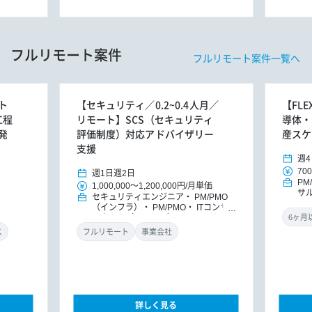
フルリモート案件
フルリモート案件一覧へ
ト
【セキュリティ／0.2~0.4人月／
【FL
工程
リモート】SCS（セキュリティ
導体・
発
評価制度）対応アドバイザリー
産スケ
支援
週4
700
週1日
週2日
PM
1,000,000
～
1,200,000円
/
月単価
サ
セキュリティエンジニア
PM/PMO
ッ
（インフラ）
PM/PMO
ITコンサ
ルタント（インフラ）
ITコンサルタ
ント
DXコンサルタント
ス
フルリモート
事業会社
詳しく見る