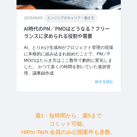
2026/06/05
エンジニアのキャリア・働き方
AI時代のPM／PMOはどうなる？フリー
ランスに求められる役割や需要
AI、とりわけ生成AIがプロジェクト管理の現場
に本格的に組み込まれ始めたことで、PM／P
MOのはたらき方はここ数年で劇的に変化しま
した。 かつて多くの時間を割いていた進捗管
理、議事録作成
続きを読む
週1・短時間から、週5まで
コミット可能。
HiPro Tech 会員のみ公開案件も多数。