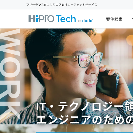
フリーランスITエンジニア向けエージェントサービス
案件検索
WORK
IT・テクノロジー
エンジニアのため