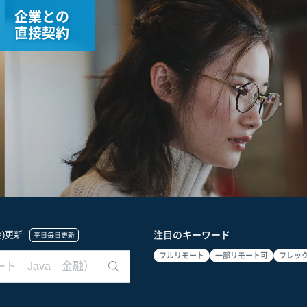
企業との
直接契約
(金)更新
注目のキーワード
平日毎日更新
フルリモート
一部リモート可
フレッ