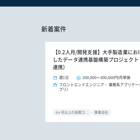
新着案件
【0.2人月/開発支援】大手製造業におけ
したデータ連携基盤構築プロジェクト（S/
連携）
週1日
200,000
～
300,000円
/
月単価
フロントエンドエンジニア
業務系アプリケー
プリ）
6ヶ月以上の長期コミット
事業会社