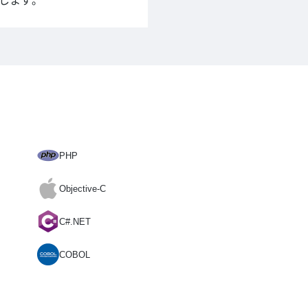
します。
PHP
Objective-C
C#.NET
COBOL