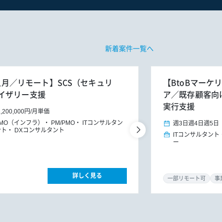
新着案件一覧へ
4人月／リモート】SCS（セキュリ
【BtoBマーケ
イザリー支援
ア／既存顧客向けG
実行支援
1,200,000円
/
月単価
PMO（インフラ）
PM/PMO
ITコンサルタン
週3日
週4日
週5日
ント
DXコンサルタント
ITコンサルタント
ー
詳しく見る
一部リモート可
事