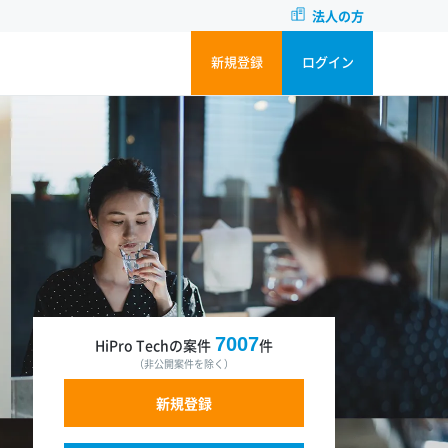
法人の方
新規登録
ログイン
7007
HiPro Techの案件
件
（非公開案件を除く）
新規登録