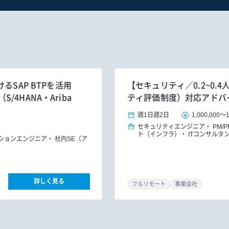
るSAP BTPを活用
【セキュリティ／0.2~0.
4HANA・Ariba
ティ評価制度）対応アドバ
週1日
週2日
1,000,000
～
セキュリティエンジニア
PM/
ト（インフラ）
ITコンサルタ
ションエンジニア
社内SE（ア
詳しく見る
フルリモート
事業会社