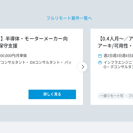
フルリモート案件一覧へ
ト主体】半導体・モーターメーカー向
【0.4人月～
保守支援
アーキ/可用性・
000,000円
/
月単価
週2日
週3日
週4日
ITコンサルタント
DXコンサルタント
パッ
インフラエンジニ
O
ITコンサル
詳しく見る
一部リモート可
フ