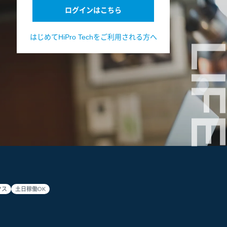
ログインはこちら
はじめてHiPro Techをご利用される方へ
LIF
クス
土日稼働OK