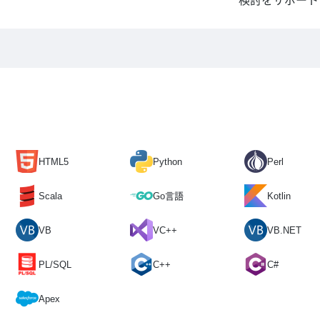
検討をサポート
HTML5
Python
Perl
Scala
Go言語
Kotlin
VB
VC++
VB.NET
PL/SQL
C++
C#
Apex