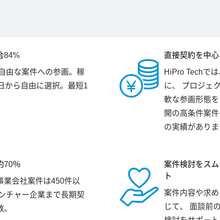
84%
直接契約を中心
が自由な案件への参画。稼
HiPro Tec
日から自由に選択。最短1
に、 プロジェ
。
軟な参画形態を
開の高条件案件
の実績がありま
70％
案件検討をスム
ト
業会社案件は450件以
案件内容や求め
ベンチャー企業まで長期契
じて、 面談前
数。