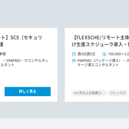
ート】SCS（セキュリ
【FLEXSCHE/リモー
援
け生産スケジューラ導入・
単価
週4日
週5日
700,000
～
1,
）
PM/PMO
ITコンサルタン
PM/PMO（パッケージ導入）
サルタント
ケージ導入コンサルタント
詳しく見る
6ヶ月以上の長期コミット
フレックス