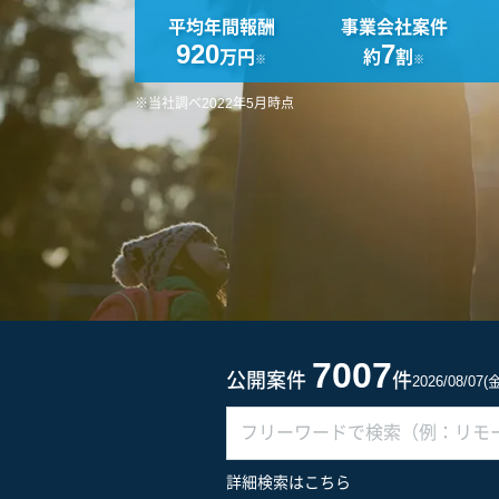
平均年間報酬
事業会社案件
920
7
万円
約
割
※
※
※当社調べ2022年5月時点
7007
公開案件
件
2026/08/07
詳細検索はこちら