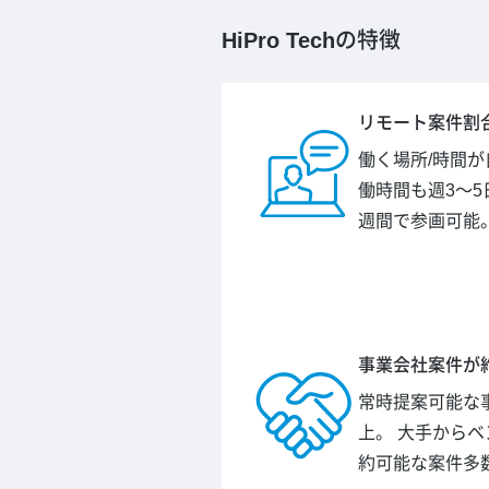
HiPro Tech
の特徴
リモート案件割合
働く場所/時間
働時間も週3～5
週間で参画可能
事業会社案件が約
常時提案可能な事
上。 大手から
約可能な案件多