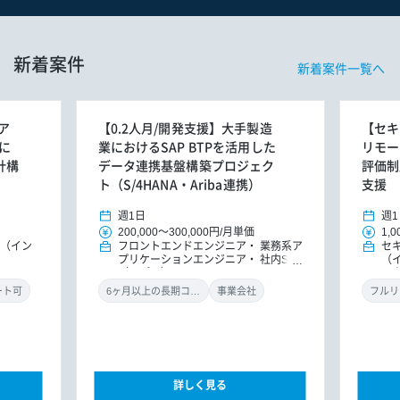
新着案件
新着案件一覧へ
ア
【0.2人月/開発支援】大手製造
【セキ
に
業におけるSAP BTPを活用した
リモー
計構
データ連携基盤構築プロジェク
評価制
ト（S/4HANA・Ariba連携）
支援
週1日
週1
200,000
～
300,000円
/
月単価
1,0
E（イン
フロントエンドエンジニア
業務系ア
セ
プリケーションエンジニア
社内SE
（
（アプリ）
ル
ン
ート可
6ヶ月以上の長期コミット
事業会社
フルリ
詳しく見る