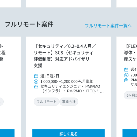
フルリモート案件
フルリモート案件一覧へ
ト
【セキュリティ／0.2~0.4人月／
【FL
工程
リモート】SCS（セキュリティ
導体・
発
評価制度）対応アドバイザリー
産スケ
支援
週4
700
週1日
週2日
PM
1,000,000
～
1,200,000円
/
月単価
サ
セキュリティエンジニア
PM/PMO
ッ
（インフラ）
PM/PMO
ITコンサ
ルタント（インフラ）
ITコンサルタ
ント
DXコンサルタント
ス
フルリモート
事業会社
詳しく見る