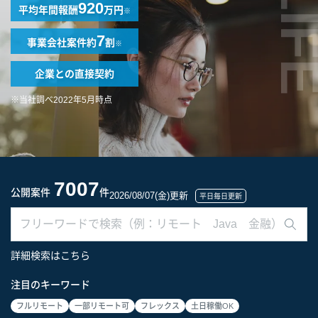
LIF
920
平均年間報酬
万円
※
7
事業会社案件
約
割
※
企業との
直接契約
※当社調べ2022年5月時点
7007
公開案件
件
2026/08/07(金)更新
平日毎日更新
詳細検索はこちら
注目のキーワード
フルリモート
一部リモート可
フレックス
土日稼働OK