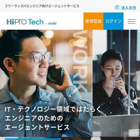
フリーランスITエンジニア向けエージェントサービス
法人の方
新規登録
ログイン
WORK
IT・テクノロジー領域ではたらく
エンジニアのための
エージェントサービス