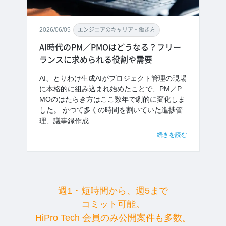
2026/06/05
エンジニアのキャリア・働き方
AI時代のPM／PMOはどうなる？フリー
ランスに求められる役割や需要
AI、とりわけ生成AIがプロジェクト管理の現場
に本格的に組み込まれ始めたことで、PM／P
MOのはたらき方はここ数年で劇的に変化しま
した。 かつて多くの時間を割いていた進捗管
理、議事録作成
続きを読む
週1・短時間から、週5まで
コミット可能。
HiPro Tech 会員のみ公開案件も多数。