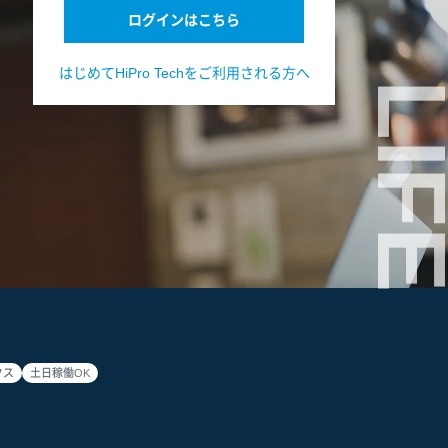
ログインはこちら
はじめてHiPro Techをご利用される方へ
LIF
クス
土日稼働OK