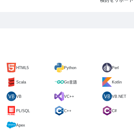
検討をサポート
HTML5
Python
Perl
Scala
Go言語
Kotlin
VB
VC++
VB.NET
PL/SQL
C++
C#
Apex