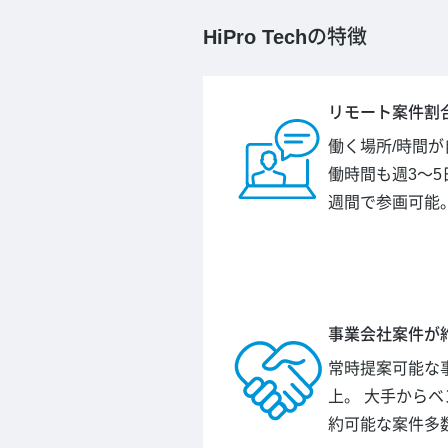
HiPro Tech
の特徴
リモート案件割合
働く場所/時間
働時間も週3～5
週間で参画可能
事業会社案件が約
常時提案可能な事
上。 大手から
約可能な案件多