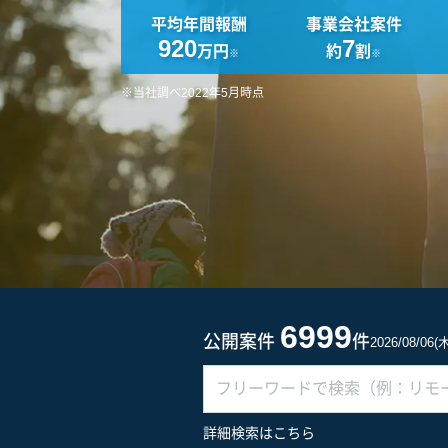
平均年間報酬
事業会社案件
920
7
万円
約
割
※
※
※当社調べ2022年5月時点
6999
公開案件
件
2026/08/06
詳細検索はこちら