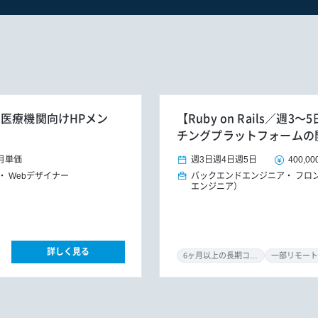
】医療機関向けHPメン
【Ruby on Rails／
チングプラットフォームの
月単価
週3日
週4日
週5日
400,00
Webデザイナー
バックエンドエンジニア
フロ
エンジニア）
詳しく見る
6ヶ月以上の長期コミット
一部リモート