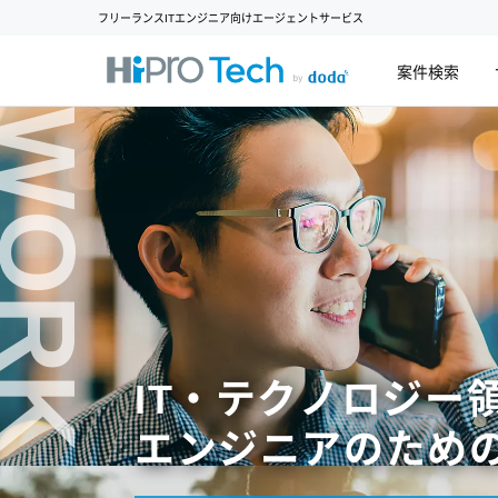
フリーランスITエンジニア向けエージェントサービス
案件検索
WORK
IT・テクノロジー
エンジニアのため