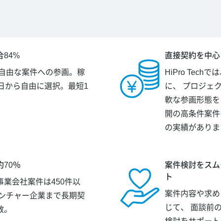
84%
直接契約を中心
が自由な案件への参画。稼
HiPro Tec
日から自由に選択。最短1
に、 プロジェ
。
軟な参画形態を
開の高条件案件
の実績がありま
70％
案件検討をスム
ト
業会社案件は450件以
案件内容や求め
ベンチャー企業まで長期契
じて、 面談前
数。