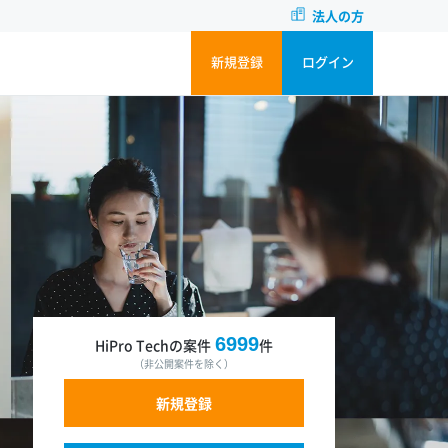
法人の方
新規登録
ログイン
6999
HiPro Techの案件
件
（非公開案件を除く）
新規登録