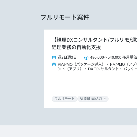
フルリモート案件
【経理DXコンサルタント/フルリモ/週
経理業務の自動化支援
週2日
週3日
480,000
～
540,000円
/
月単価
PM/PMO（パッケージ導入）
PM/PMO（ア
ント（アプリ）
DXコンサルタント
パッケ
フルリモート
従業員100人以上