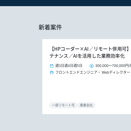
新着案件
【HPコーダー×AI／リモート併用可
テナンス／AIを活用した業務効率化
週3日
週4日
週5日
300,000
～
700,000円
/
フロントエンドエンジニア
Webディレクター
一部リモート可
事業会社