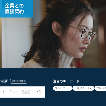
企業との
直接契約
(木)更新
注目のキーワード
平日毎日更新
フルリモート
一部リモート可
フレッ