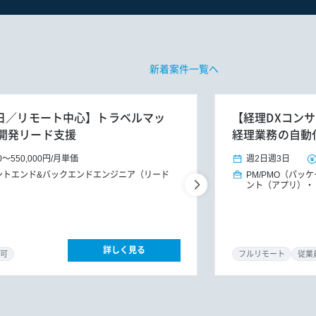
新着案件一覧へ
週3～5日／リモート中心】トラベルマッ
【経理DXコンサ
開発リード支援
経理業務の自動
0
～
550,000円
/
月単価
週2日
週3日
ントエンド&バックエンドエンジニア（リード
PM/PMO（パッ
ント（アプリ）
詳しく見る
可
フルリモート
従業