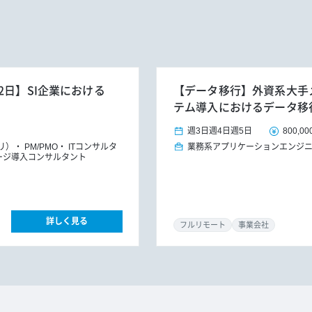
2日】SI企業における
【データ移行】外資系大手メ
テム導入におけるデータ移
週3日
週4日
週5日
800,00
プリ）
PM/PMO
ITコンサルタ
業務系アプリケーションエンジ
ージ導入コンサルタント
詳しく見る
フルリモート
事業会社