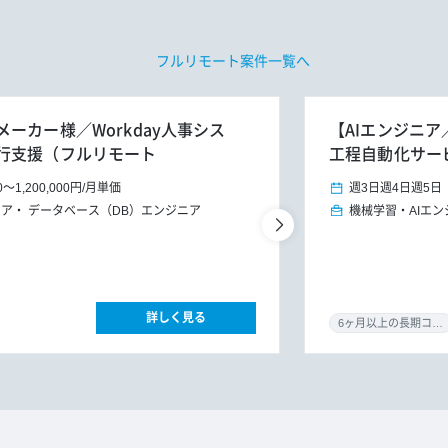
フルリモート案件一覧へ
ーカー様／Workday人事シス
【AIエンジニア
行支援（フルリモート
工程自動化サー
0
～
1,200,000円
/
月単価
週3日
週4日
週5日
ニア
データベース（DB）エンジニア
機械学習・AIエン
詳しく見る
6ヶ月以上の長期コミット