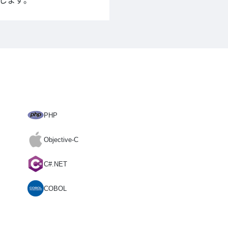
します。
PHP
Objective-C
C#.NET
COBOL