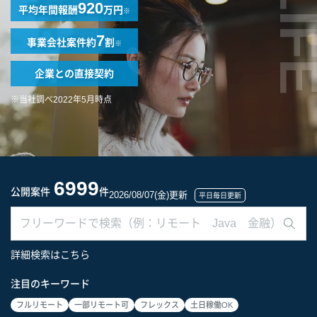
LIF
920
平均年間報酬
万円
※
7
事業会社案件
約
割
※
企業との
直接契約
※当社調べ2022年5月時点
6999
公開案件
件
2026/08/07(金)更新
平日毎日更新
詳細検索はこちら
注目のキーワード
フルリモート
一部リモート可
フレックス
土日稼働OK