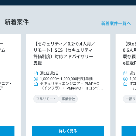
新着案件
新着案件一覧へ
ー
【セキュリティ／0.2~0.4人月／
【Bt
テム
リモート】SCS（セキュリティ
0.6
評価制度）対応アドバイザリー
既存顧客
支援
e拡販
週1日
週2日
週3
1,000,000
～
1,200,000円
/
月単価
1,0
ジニア
セキュリティエンジニア
PM/PMO
IT
ア
（インフラ）
PM/PMO
ITコンサ
ー
ルタント（インフラ）
ITコンサルタ
ケ
ント
DXコンサルタント
フルリモート
事業会社
一部リ
詳しく見る