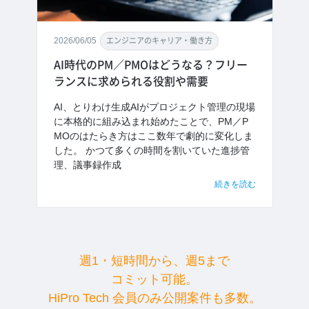
2026/06/05
エンジニアのキャリア・働き方
AI時代のPM／PMOはどうなる？フリー
ランスに求められる役割や需要
AI、とりわけ生成AIがプロジェクト管理の現場
に本格的に組み込まれ始めたことで、PM／P
MOのはたらき方はここ数年で劇的に変化しま
した。 かつて多くの時間を割いていた進捗管
理、議事録作成
続きを読む
週1・短時間から、週5まで
コミット可能。
HiPro Tech 会員のみ公開案件も多数。