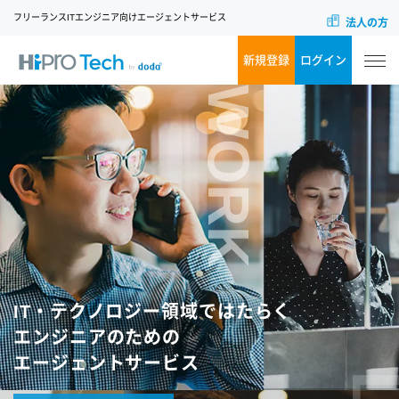
フリーランスITエンジニア向けエージェントサービス
法人の方
新規登録
ログイン
WORK
IT・テクノロジー領域ではたらく
エンジニアのための
エージェントサービス