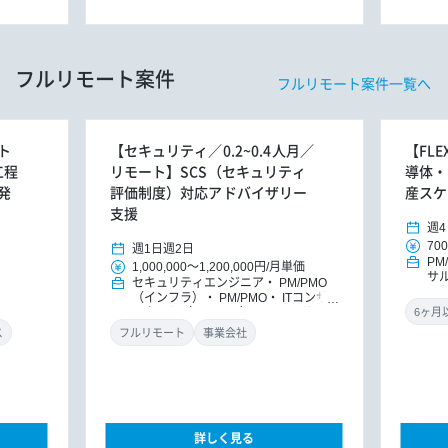
フルリモート案件
フルリモート案件一覧へ
ト
【セキュリティ／0.2~0.4人月／
【FL
工程
リモート】SCS（セキュリティ
導体・
発
評価制度）対応アドバイザリー
産スケ
支援
週4
700
週1日
週2日
PM
1,000,000
～
1,200,000円
/
月単価
サ
セキュリティエンジニア
PM/PMO
ッ
（インフラ）
PM/PMO
ITコンサ
ルタント（インフラ）
ITコンサルタ
ント
DXコンサルタント
ス
フルリモート
事業会社
詳しく見る