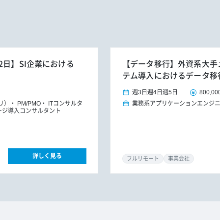
2日】SI企業における
【データ移行】外資系大手メ
テム導入におけるデータ移
週3日
週4日
週5日
800,00
プリ）
PM/PMO
ITコンサルタ
業務系アプリケーションエンジ
ージ導入コンサルタント
詳しく見る
フルリモート
事業会社