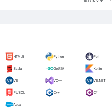
検討をサポート
HTML5
Python
Perl
Scala
Go言語
Kotlin
VB
VC++
VB.NET
PL/SQL
C++
C#
Apex