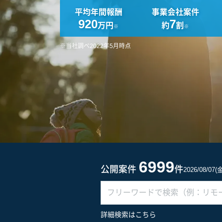
平均年間報酬
事業会社案件
920
7
万円
約
割
※
※
※当社調べ2022年5月時点
6999
公開案件
件
2026/08/07
詳細検索はこちら