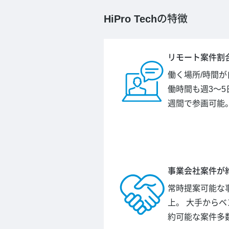
HiPro Tech
の特徴
リモート案件割合
働く場所/時間
働時間も週3～5
週間で参画可能
事業会社案件が約
常時提案可能な事
上。 大手から
約可能な案件多