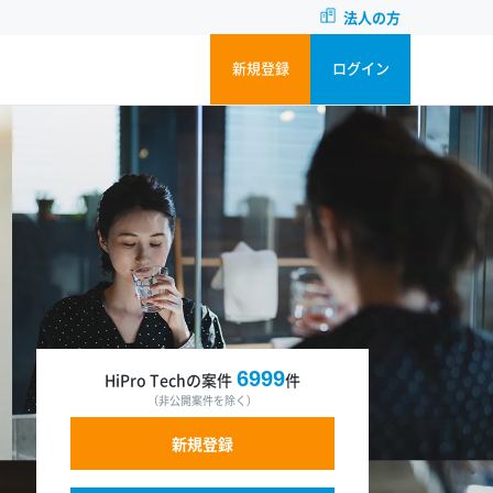
法人の方
新規登録
ログイン
6999
HiPro Techの案件
件
（非公開案件を除く）
新規登録