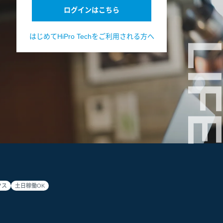
ログインはこちら
はじめてHiPro Techをご利用される方へ
LIF
クス
土日稼働OK