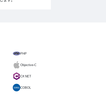
します。
PHP
Objective-C
C#.NET
COBOL