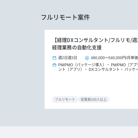
フルリモート案件
【経理DXコンサルタント/フルリモ/週
経理業務の自動化支援
週2日
週3日
480,000
～
540,000円
/
月単価
PM/PMO（パッケージ導入）
PM/PMO（ア
ント（アプリ）
DXコンサルタント
パッケ
フルリモート
従業員100人以上