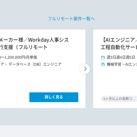
フルリモート案件一覧へ
ーカー様／Workday人事シス
【AIエンジニア
行支援（フルリモート
工程自動化サー
0
～
1,200,000円
/
月単価
週3日
週4日
週5日
ニア
データベース（DB）エンジニア
機械学習・AIエン
詳しく見る
6ヶ月以上の長期コミット