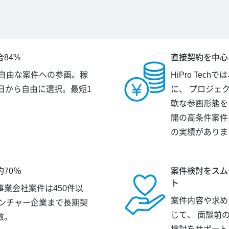
84%
直接契約を中心
が自由な案件への参画。稼
HiPro Tec
日から自由に選択。最短1
に、 プロジェ
。
軟な参画形態を
開の高条件案件
の実績がありま
70％
案件検討をスム
ト
業会社案件は450件以
案件内容や求め
ベンチャー企業まで長期契
じて、 面談前
数。