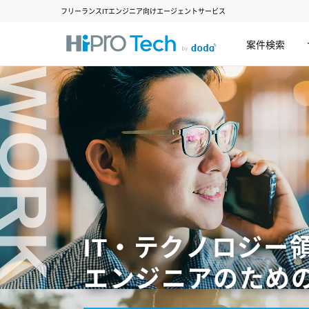
フリーランスITエンジニア向けエージェントサービス
案件検索
WORK
IT・テクノロジー
エンジニアのため