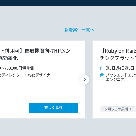
新着案件一覧へ
ート併用可】医療機関向けHPメン
【Ruby on 
務効率化
チングプラット
0
～
700,000円
/
月単価
週3日
週4日
週5日
ebディレクター
Webデザイナー
バックエンドエン
エンジニア）
詳しく見る
6ヶ月以上の長期コミット