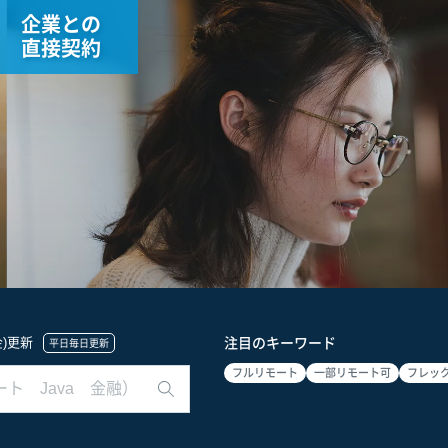
企業との
直接契約
(金)更新
注目のキーワード
平日毎日更新
フルリモート
一部リモート可
フレッ