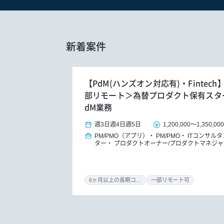
新着案件
【PdM(ハンズオン対応有)・Fintec
部リモート＞為替プロダクト保有スタ
dM業務
週3日
週4日
週5日
1,200,000
～
1,350,00
PM/PMO（アプリ）
PM/PMO
ITコンサル
ター
プロダクトオーナー/プロダクトマネジャ
6ヶ月以上の長期コミット
一部リモート可