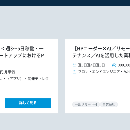
h】＜週3～5日稼働・一
【HPコーダー×AI／リモ
ートアップにおけるP
テナンス／AIを活用した業
週3日
週4日
週5日
300,00
フロントエンドエンジニア
W
0円
/
月単価
タント（アプリ）
開発ディレク
ー
詳しく見る
一部リモート可
事業会社