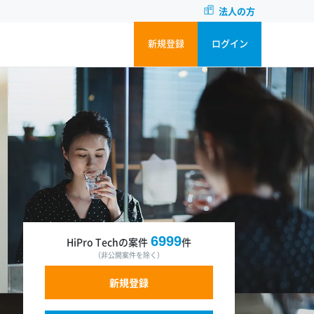
法人の方
新規登録
ログイン
6999
HiPro Techの案件
件
（非公開案件を除く）
新規登録