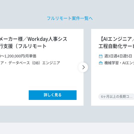
フルリモート案件一覧へ
ーカー様／Workday人事シス
【AIエンジニア
行支援（フルリモート
工程自動化サー
0
～
1,200,000円
/
月単価
週3日
週4日
週5日
ニア
データベース（DB）エンジニア
機械学習・AIエン
詳しく見る
6ヶ月以上の長期コミット