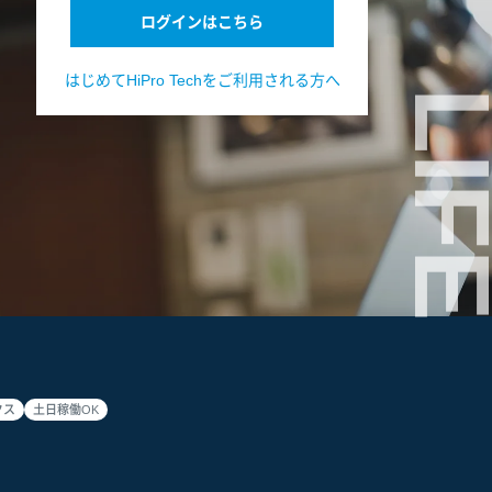
ログインはこちら
はじめてHiPro Techをご利用される方へ
LIF
クス
土日稼働OK