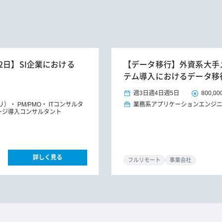
2日】SI企業における
【データ移行】外資系大手メ
テム導入におけるデータ移
週3日
週4日
週5日
800,00
プリ）
PM/PMO
ITコンサルタ
業務系アプリケーションエンジ
ージ導入コンサルタント
詳しく見る
フルリモート
事業会社