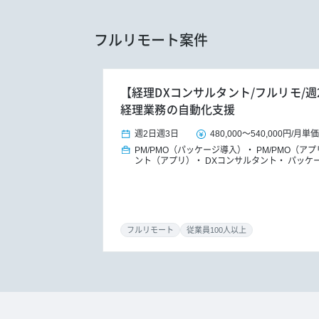
フルリモート案件
【経理DXコンサルタント/フルリモ/週
経理業務の自動化支援
週2日
週3日
480,000
～
540,000円
/
月単価
PM/PMO（パッケージ導入）
PM/PMO（ア
ント（アプリ）
DXコンサルタント
パッケ
フルリモート
従業員100人以上