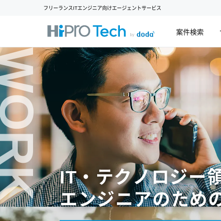
フリーランスITエンジニア向けエージェントサービス
案件検索
WORK
IT・テクノロジー
エンジニアのため