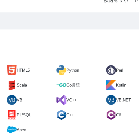
検討をサポート
HTML5
Python
Perl
Scala
Go言語
Kotlin
VB
VC++
VB.NET
PL/SQL
C++
C#
Apex