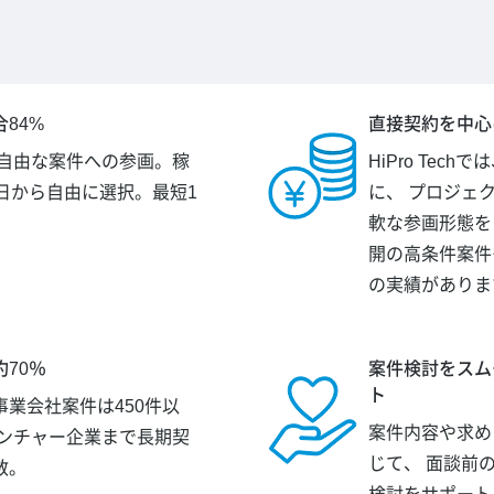
84%
直接契約を中心
が自由な案件への参画。稼
HiPro Tec
日から自由に選択。最短1
に、 プロジェ
。
軟な参画形態を
開の高条件案件
の実績がありま
70％
案件検討をスム
ト
業会社案件は450件以
案件内容や求め
ベンチャー企業まで長期契
じて、 面談前
数。