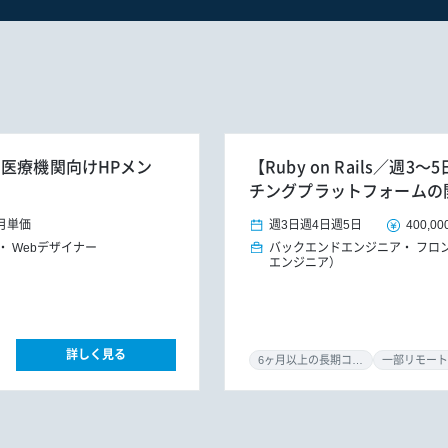
】医療機関向けHPメン
【Ruby on Rails／
チングプラットフォームの
月単価
週3日
週4日
週5日
400,00
Webデザイナー
バックエンドエンジニア
フロ
エンジニア）
詳しく見る
6ヶ月以上の長期コミット
一部リモート