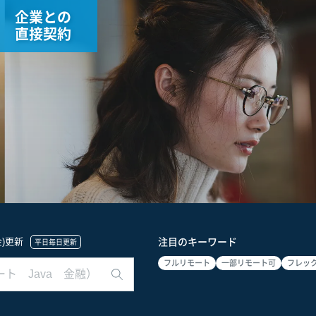
企業との
直接契約
(金)更新
注目のキーワード
平日毎日更新
フルリモート
一部リモート可
フレッ