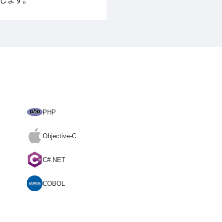
します。
PHP
Objective-C
C#.NET
COBOL