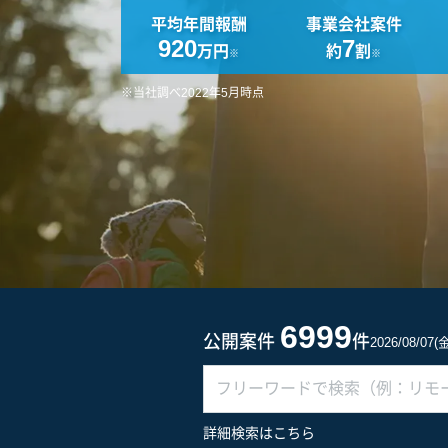
平均年間報酬
事業会社案件
920
7
万円
約
割
※
※
※当社調べ2022年5月時点
6999
公開案件
件
2026/08/07
詳細検索はこちら