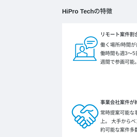
HiPro Tech
の特徴
リモート案件割合
働く場所/時間
働時間も週3～5
週間で参画可能
事業会社案件が約
常時提案可能な事
上。 大手から
約可能な案件多