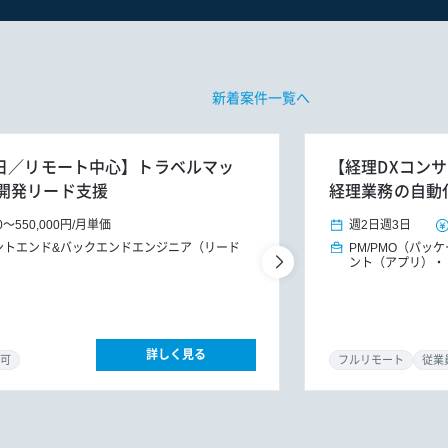
新着案件一覧へ
週3～5日／リモート中心】トラベルマッ
【経理DXコンサ
開発リード支援
経理業務の自動
0
～
550,000円
/
月単価
週2日
週3日
ントエンド&バックエンドエンジニア（リード
PM/PMO（パッ
ント（アプリ）
詳しく見る
可
フルリモート
従業