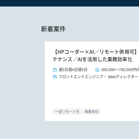
新着案件
【HPコーダー×AI／リモート併用可
テナンス／AIを活用した業務効率化
週3日
週4日
週5日
300,000
～
700,000円
/
フロントエンドエンジニア
Webディレクター
一部リモート可
事業会社