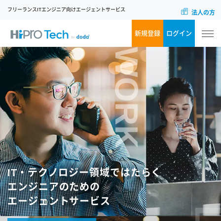
フリーランスITエンジニア向けエージェントサービス
法人の方
新規登録
ログイン
WORK
IT・テクノロジー領域ではたらく
エンジニアのための
エージェントサービス