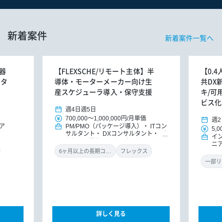
新着案件
新着案件一覧へ
器
【FLEXSCHE/リモート主体】半
【0.
ータ
導体・モーターメーカー向け生
共DX
産スケジューラ導入・保守支援
キ/可
ビス化
週4日
週5日
700,000
～
1,000,000円
/
月単価
週2
ア
PM/PMO（パッケージ導入）
ITコン
5,0
サルタント
DXコンサルタント
パ
イ
ッケージ導入コンサルタント
ニ
MO
6ヶ月以上の長期コミット
フレックス
ラ
一部リ
詳しく見る