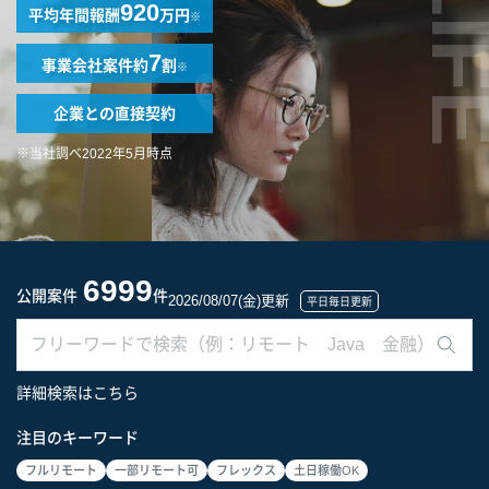
LIF
920
平均年間報酬
万円
※
7
事業会社案件
約
割
※
企業との
直接契約
※当社調べ2022年5月時点
6999
公開案件
件
2026/08/07(金)更新
平日毎日更新
詳細検索はこちら
注目のキーワード
フルリモート
一部リモート可
フレックス
土日稼働OK