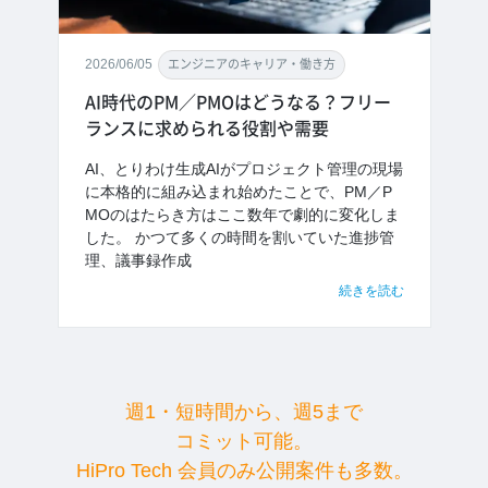
2026/06/05
エンジニアのキャリア・働き方
AI時代のPM／PMOはどうなる？フリー
ランスに求められる役割や需要
AI、とりわけ生成AIがプロジェクト管理の現場
に本格的に組み込まれ始めたことで、PM／P
MOのはたらき方はここ数年で劇的に変化しま
した。 かつて多くの時間を割いていた進捗管
理、議事録作成
続きを読む
週1・短時間から、週5まで
コミット可能。
HiPro Tech 会員のみ公開案件も多数。