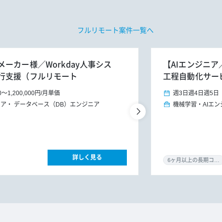
フルリモート案件一覧へ
ーカー様／Workday人事シス
【AIエンジニア
行支援（フルリモート
工程自動化サー
0
～
1,200,000円
/
月単価
週3日
週4日
週5日
ニア
データベース（DB）エンジニア
機械学習・AIエン
詳しく見る
6ヶ月以上の長期コミット