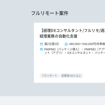
フルリモート案件
【経理DXコンサルタント/フルリモ/週
経理業務の自動化支援
週2日
週3日
480,000
～
540,000円
/
月単価
PM/PMO（パッケージ導入）
PM/PMO（ア
ント（アプリ）
DXコンサルタント
パッケ
フルリモート
従業員100人以上