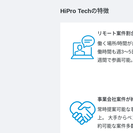
HiPro Tech
の特徴
リモート案件割合
働く場所/時間
働時間も週3～5
週間で参画可能
事業会社案件が約
常時提案可能な事
上。 大手から
約可能な案件多