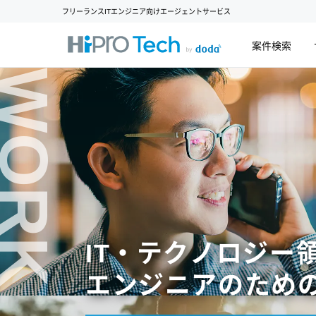
フリーランスITエンジニア向けエージェントサービス
案件検索
WORK
IT・テクノロジー
エンジニアのため