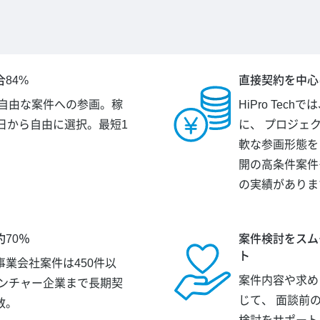
84%
直接契約を中心
が自由な案件への参画。稼
HiPro Tec
日から自由に選択。最短1
に、 プロジェ
。
軟な参画形態を
開の高条件案件
の実績がありま
70％
案件検討をスム
ト
業会社案件は450件以
案件内容や求め
ベンチャー企業まで長期契
じて、 面談前
数。