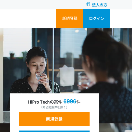
法人の方
新規登録
ログイン
6996
HiPro Techの案件
件
（非公開案件を除く）
新規登録