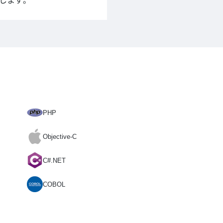
します。
PHP
Objective-C
C#.NET
COBOL