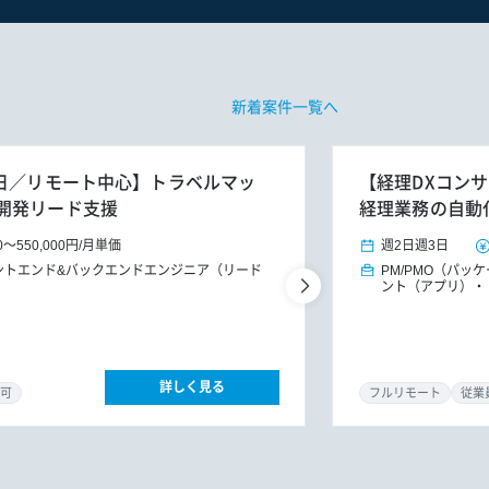
新着案件一覧へ
週3～5日／リモート中心】トラベルマッ
【経理DXコンサ
開発リード支援
経理業務の自動
0
～
550,000円
/
月単価
週2日
週3日
ントエンド&バックエンドエンジニア（リード
PM/PMO（パッ
ント（アプリ）
詳しく見る
可
フルリモート
従業