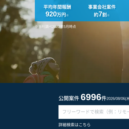
平均年間報酬
事業会社案件
920
7
万円
約
割
※
※
※当社調べ2022年5月時点
6996
公開案件
件
2026/08/06
詳細検索はこちら