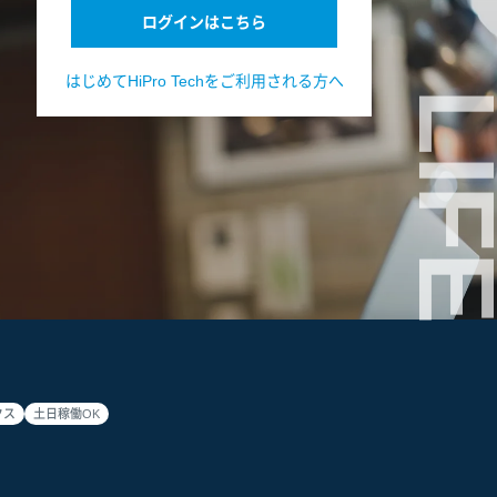
ログインはこちら
はじめてHiPro Techをご利用される方へ
LIF
クス
土日稼働OK