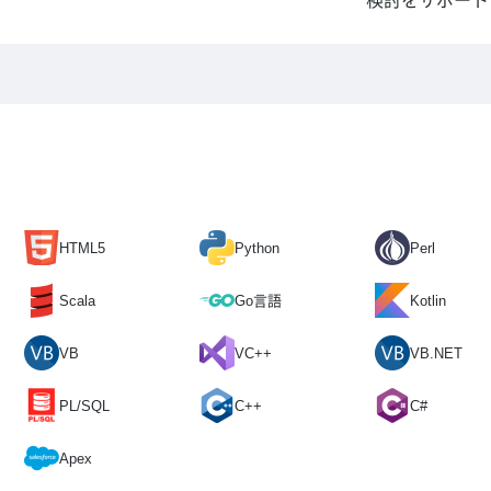
検討をサポート
HTML5
Python
Perl
Scala
Go言語
Kotlin
VB
VC++
VB.NET
PL/SQL
C++
C#
Apex