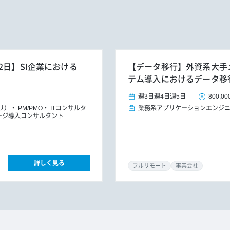
2日】SI企業における
【データ移行】外資系大手メ
テム導入におけるデータ移
週3日
週4日
週5日
800,00
プリ）
PM/PMO
ITコンサルタ
業務系アプリケーションエンジ
ージ導入コンサルタント
詳しく見る
フルリモート
事業会社