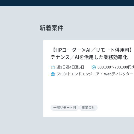
新着案件
【HPコーダー×AI／リモート併用可
テナンス／AIを活用した業務効率化
週3日
週4日
週5日
300,000
～
700,000円
/
フロントエンドエンジニア
Webディレクター
一部リモート可
事業会社