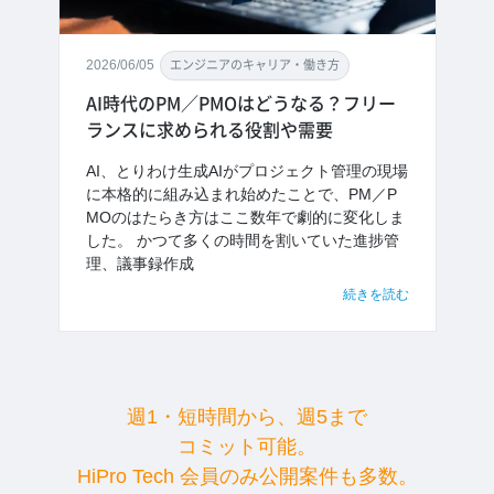
2026/06/05
エンジニアのキャリア・働き方
AI時代のPM／PMOはどうなる？フリー
ランスに求められる役割や需要
AI、とりわけ生成AIがプロジェクト管理の現場
に本格的に組み込まれ始めたことで、PM／P
MOのはたらき方はここ数年で劇的に変化しま
した。 かつて多くの時間を割いていた進捗管
理、議事録作成
続きを読む
週1・短時間から、週5まで
コミット可能。
HiPro Tech 会員のみ公開案件も多数。