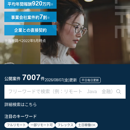
LIF
920
平均年間報酬
万円
※
7
事業会社案件
約
割
※
企業との
直接契約
※当社調べ2022年5月時点
7007
公開案件
件
2026/08/07(金)更新
平日毎日更新
詳細検索はこちら
注目のキーワード
フルリモート
一部リモート可
フレックス
土日稼働OK