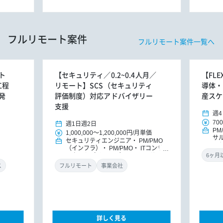
フルリモート案件
フルリモート案件一覧へ
ト
【セキュリティ／0.2~0.4人月／
【FL
工程
リモート】SCS（セキュリティ
導体・
発
評価制度）対応アドバイザリー
産スケ
支援
週4
700
週1日
週2日
PM
1,000,000
～
1,200,000円
/
月単価
サ
セキュリティエンジニア
PM/PMO
ッ
（インフラ）
PM/PMO
ITコンサ
ルタント（インフラ）
ITコンサルタ
ント
DXコンサルタント
ス
フルリモート
事業会社
詳しく見る