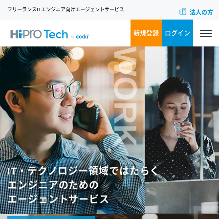
フリーランスITエンジニア向けエージェントサービス
法人の方
新規登録
ログイン
WORK
IT・テクノロジー領域ではたらく
エンジニアのための
エージェントサービス