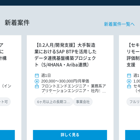
新着案件
新着案件一覧へ
ア
【0.2人月/開発支援】大手製造
【セキ
に
業におけるSAP BTPを活用した
リモー
計構
データ連携基盤構築プロジェク
評価制
ト（S/4HANA・Ariba連携）
支援
週1日
週1
200,000
～
300,000円
/
月単価
1,0
E（イン
フロントエンドエンジニア
業務系ア
セ
プリケーションエンジニア
社内SE
（
（アプリ）
ル
ン
ート可
6ヶ月以上の長期コミット
事業会社
フルリ
詳しく見る