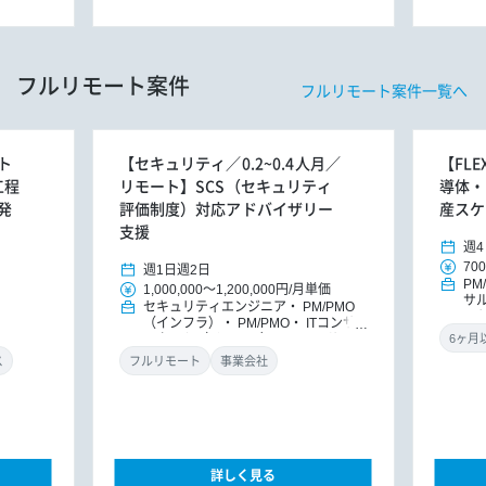
フルリモート案件
フルリモート案件一覧へ
ト
【セキュリティ／0.2~0.4人月／
【FL
工程
リモート】SCS（セキュリティ
導体・
発
評価制度）対応アドバイザリー
産スケ
支援
週4
700
週1日
週2日
PM
1,000,000
～
1,200,000円
/
月単価
サ
セキュリティエンジニア
PM/PMO
ッ
（インフラ）
PM/PMO
ITコンサ
ルタント（インフラ）
ITコンサルタ
ント
DXコンサルタント
ス
フルリモート
事業会社
詳しく見る