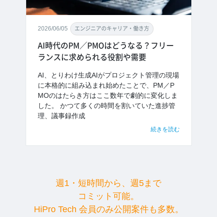
2026/06/05
エンジニアのキャリア・働き方
AI時代のPM／PMOはどうなる？フリー
ランスに求められる役割や需要
AI、とりわけ生成AIがプロジェクト管理の現場
に本格的に組み込まれ始めたことで、PM／P
MOのはたらき方はここ数年で劇的に変化しま
した。 かつて多くの時間を割いていた進捗管
理、議事録作成
続きを読む
週1・短時間から、週5まで
コミット可能。
HiPro Tech 会員のみ公開案件も多数。