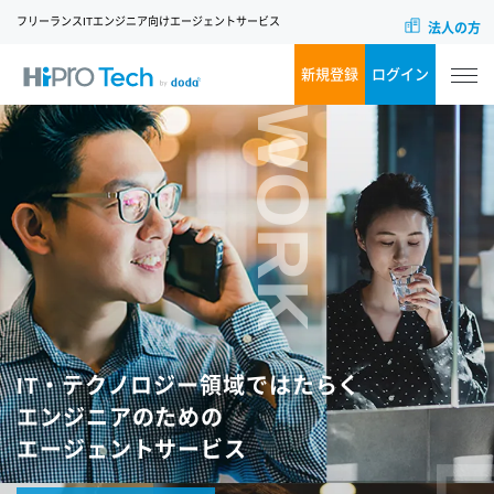
フリーランスITエンジニア向けエージェントサービス
法人の方
新規登録
ログイン
WORK
IT・テクノロジー領域ではたらく
エンジニアのための
エージェントサービス