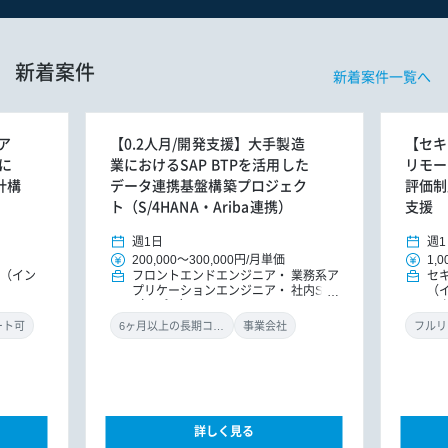
新着案件
新着案件一覧へ
ア
【0.2人月/開発支援】大手製造
【セキ
に
業におけるSAP BTPを活用した
リモー
計構
データ連携基盤構築プロジェク
評価制
ト（S/4HANA・Ariba連携）
支援
週1日
週1
200,000
～
300,000円
/
月単価
1,0
E（イン
フロントエンドエンジニア
業務系ア
セ
プリケーションエンジニア
社内SE
（
（アプリ）
ル
ン
ート可
6ヶ月以上の長期コミット
事業会社
フルリ
詳しく見る