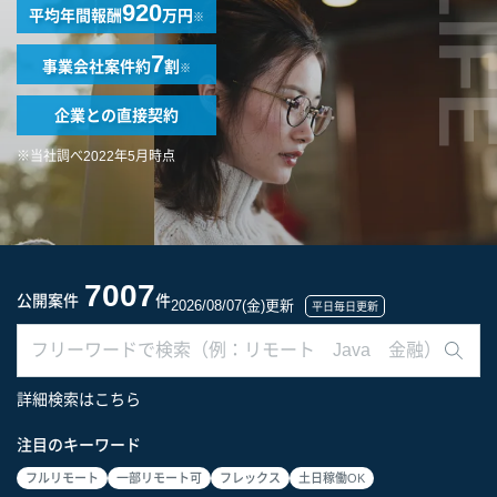
LIF
920
平均年間報酬
万円
※
7
事業会社案件
約
割
※
企業との
直接契約
※当社調べ2022年5月時点
7007
公開案件
件
2026/08/07(金)更新
平日毎日更新
詳細検索はこちら
注目のキーワード
フルリモート
一部リモート可
フレックス
土日稼働OK