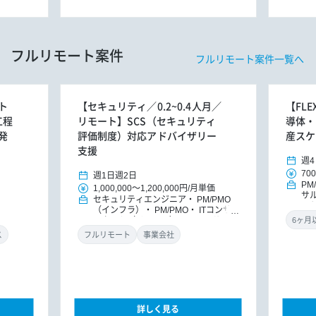
フルリモート案件
フルリモート案件一覧へ
ト
【セキュリティ／0.2~0.4人月／
【FL
工程
リモート】SCS（セキュリティ
導体・
発
評価制度）対応アドバイザリー
産スケ
支援
週4
700
週1日
週2日
PM
1,000,000
～
1,200,000円
/
月単価
サ
セキュリティエンジニア
PM/PMO
ッ
（インフラ）
PM/PMO
ITコンサ
ルタント（インフラ）
ITコンサルタ
ント
DXコンサルタント
ス
フルリモート
事業会社
詳しく見る