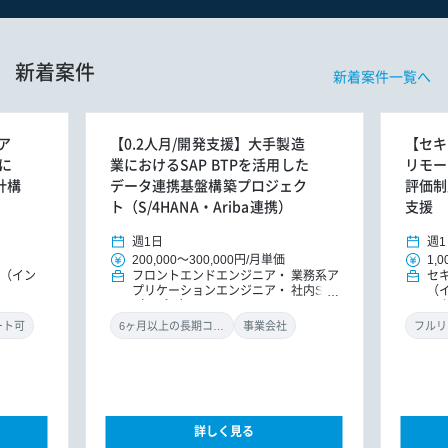
新着案件
新着案件一覧へ
ア
【0.2人月/開発支援】大手製造
【セキ
に
業におけるSAP BTPを活用した
リモー
計構
データ連携基盤構築プロジェク
評価制
ト（S/4HANA・Ariba連携）
支援
週1日
週1
200,000
～
300,000円
/
月単価
1,0
E（イン
フロントエンドエンジニア
業務系ア
セ
プリケーションエンジニア
社内SE
（
（アプリ）
ル
ン
ート可
6ヶ月以上の長期コミット
事業会社
フルリ
詳しく見る