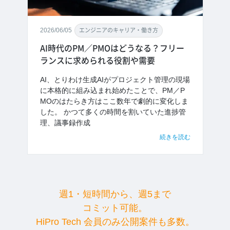
2026/06/05
エンジニアのキャリア・働き方
AI時代のPM／PMOはどうなる？フリー
ランスに求められる役割や需要
AI、とりわけ生成AIがプロジェクト管理の現場
に本格的に組み込まれ始めたことで、PM／P
MOのはたらき方はここ数年で劇的に変化しま
した。 かつて多くの時間を割いていた進捗管
理、議事録作成
続きを読む
週1・短時間から、週5まで
コミット可能。
HiPro Tech 会員のみ公開案件も多数。