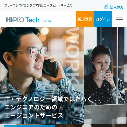
フリーランスITエンジニア向けエージェントサービス
法人の方
新規登録
ログイン
WORK
IT・テクノロジー領域ではたらく
エンジニアのための
エージェントサービス