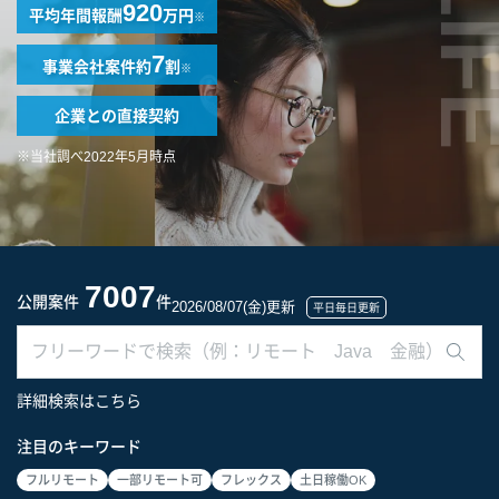
LIF
920
平均年間報酬
万円
※
7
事業会社案件
約
割
※
企業との
直接契約
※当社調べ2022年5月時点
7007
公開案件
件
2026/08/07(金)更新
平日毎日更新
詳細検索はこちら
注目のキーワード
フルリモート
一部リモート可
フレックス
土日稼働OK