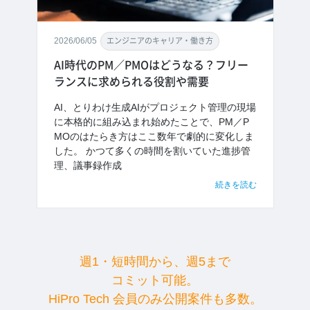
2026/06/05
エンジニアのキャリア・働き方
AI時代のPM／PMOはどうなる？フリー
ランスに求められる役割や需要
AI、とりわけ生成AIがプロジェクト管理の現場
に本格的に組み込まれ始めたことで、PM／P
MOのはたらき方はここ数年で劇的に変化しま
した。 かつて多くの時間を割いていた進捗管
理、議事録作成
続きを読む
週1・短時間から、週5まで
コミット可能。
HiPro Tech 会員のみ公開案件も多数。