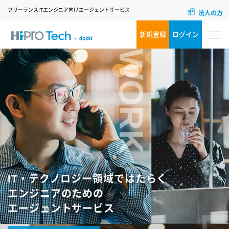
フリーランスITエンジニア向けエージェントサービス
法人の方
新規登録
ログイン
WORK
IT・テクノロジー領域ではたらく
エンジニアのための
エージェントサービス