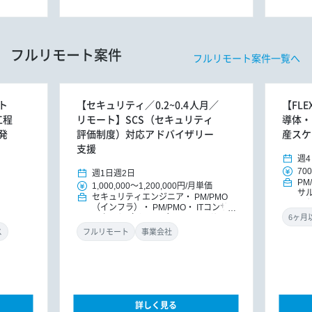
フルリモート案件
フルリモート案件一覧へ
ト
【セキュリティ／0.2~0.4人月／
【FL
工程
リモート】SCS（セキュリティ
導体・
発
評価制度）対応アドバイザリー
産スケ
支援
週4
700
週1日
週2日
PM
1,000,000
～
1,200,000円
/
月単価
サ
セキュリティエンジニア
PM/PMO
ッ
（インフラ）
PM/PMO
ITコンサ
ルタント（インフラ）
ITコンサルタ
ント
DXコンサルタント
ス
フルリモート
事業会社
詳しく見る