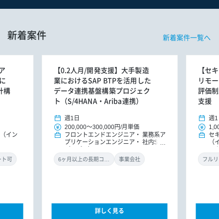
新着案件
新着案件一覧へ
ア
【0.2人月/開発支援】大手製造
【セキ
に
業におけるSAP BTPを活用した
リモー
計構
データ連携基盤構築プロジェク
評価制
ト（S/4HANA・Ariba連携）
支援
週1日
週1
200,000
～
300,000円
/
月単価
1,0
E（イン
フロントエンドエンジニア
業務系ア
セ
プリケーションエンジニア
社内SE
（
（アプリ）
ル
ン
ート可
6ヶ月以上の長期コミット
事業会社
フルリ
詳しく見る