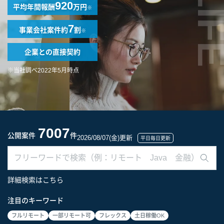
LIF
920
平均年間報酬
万円
※
7
事業会社案件
約
割
※
企業との
直接契約
※当社調べ2022年5月時点
7007
公開案件
件
2026/08/07(金)更新
平日毎日更新
詳細検索はこちら
注目のキーワード
フルリモート
一部リモート可
フレックス
土日稼働OK