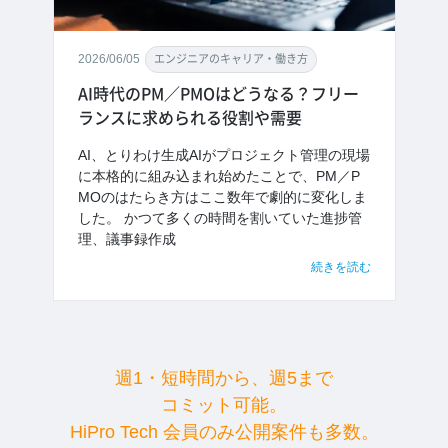
2026/06/05
エンジニアのキャリア・働き方
AI時代のPM／PMOはどうなる？フリー
ランスに求められる役割や需要
AI、とりわけ生成AIがプロジェクト管理の現場
に本格的に組み込まれ始めたことで、PM／P
MOのはたらき方はここ数年で劇的に変化しま
した。 かつて多くの時間を割いていた進捗管
理、議事録作成
続きを読む
週1・短時間から、週5まで
コミット可能。
HiPro Tech 会員のみ公開案件も多数。