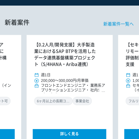
新着案件
新着案件一覧へ
ア
【0.2人月/開発支援】大手製造
【セキ
に
業におけるSAP BTPを活用した
リモー
計構
データ連携基盤構築プロジェク
評価制
ト（S/4HANA・Ariba連携）
支援
週1日
週1
200,000
～
300,000円
/
月単価
1,0
E（イン
フロントエンドエンジニア
業務系ア
セ
プリケーションエンジニア
社内SE
（
（アプリ）
ル
ン
ート可
6ヶ月以上の長期コミット
事業会社
フルリ
詳しく見る