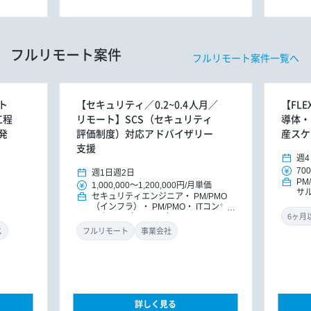
フルリモート案件
フルリモート案件一覧へ
ト
【セキュリティ／0.2~0.4人月／
【FL
工程
リモート】SCS（セキュリティ
導体・
発
評価制度）対応アドバイザリー
産スケ
支援
週4
700
週1日
週2日
PM
1,000,000
～
1,200,000円
/
月単価
サ
セキュリティエンジニア
PM/PMO
ッ
（インフラ）
PM/PMO
ITコンサ
ルタント（インフラ）
ITコンサルタ
ント
DXコンサルタント
ス
フルリモート
事業会社
詳しく見る