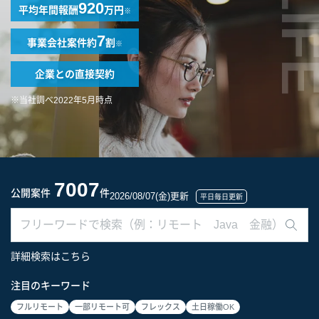
LIF
920
平均年間報酬
万円
※
7
事業会社案件
約
割
※
企業との
直接契約
※当社調べ2022年5月時点
7007
公開案件
件
2026/08/07(金)更新
平日毎日更新
詳細検索はこちら
注目のキーワード
フルリモート
一部リモート可
フレックス
土日稼働OK