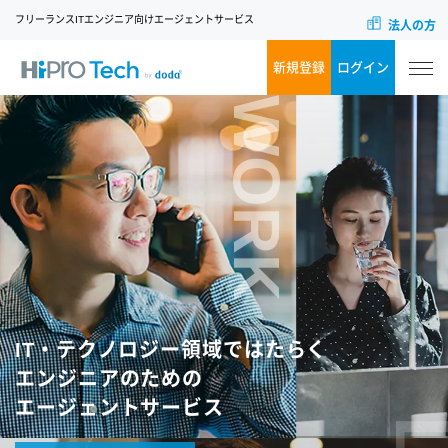
フリーランスITエンジニア向けエージェントサービス
法人の方
新規登録
ログイン
WORK
IT・テクノロジー領域ではたらく
エンジニアのための
エージェントサービス