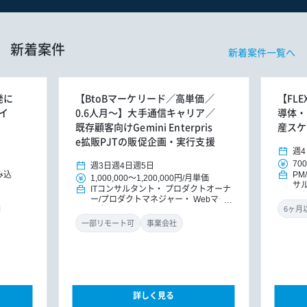
新着案件
新着案件一覧へ
発に
【BtoBマーケリード／高単価／
【FL
イ
0.6人月～】大手通信キャリア／
導体・
既存顧客向けGemini Enterpris
産スケ
e拡販PJTの販促企画・実行支援
週4
700
週3日
週4日
週5日
み込
PM
1,000,000
～
1,200,000円
/
月単価
サ
ITコンサルタント
プロダクトオーナ
ッ
ー/プロダクトマネジャー
Webマー
ケター
一部リモート可
事業会社
詳しく見る