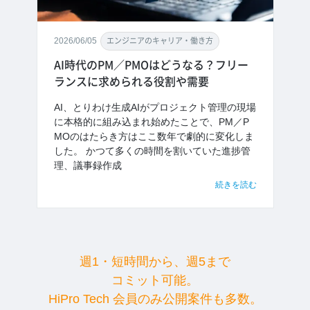
2026/06/05
エンジニアのキャリア・働き方
AI時代のPM／PMOはどうなる？フリー
ランスに求められる役割や需要
AI、とりわけ生成AIがプロジェクト管理の現場
に本格的に組み込まれ始めたことで、PM／P
MOのはたらき方はここ数年で劇的に変化しま
した。 かつて多くの時間を割いていた進捗管
理、議事録作成
続きを読む
週1・短時間から、週5まで
コミット可能。
HiPro Tech 会員のみ公開案件も多数。