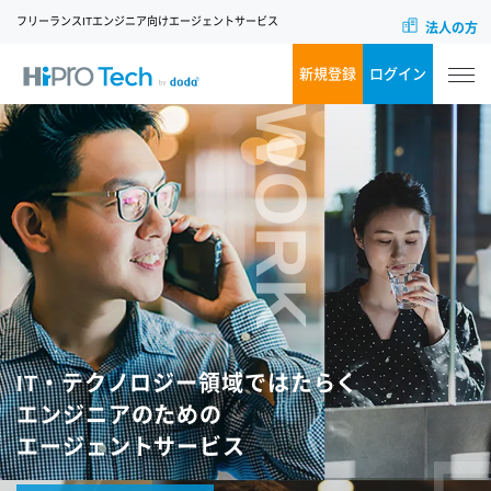
フリーランスITエンジニア向けエージェントサービス
法人の方
新規登録
ログイン
WORK
IT・テクノロジー領域ではたらく
エンジニアのための
エージェントサービス