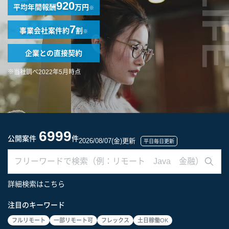
LIF
920
平均年間報酬
万円
※
7
事業会社案件
約
割
※
企業との
直接契約
※当社調べ2022年5月時点
6999
公開案件
件
2026/08/07(金)更新
平日毎日更新
詳細検索はこちら
注目のキーワード
フルリモート
一部リモート可
フレックス
土日稼働OK