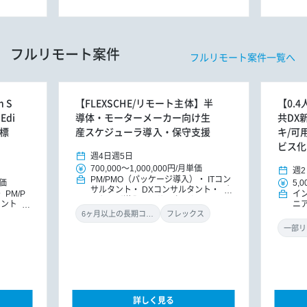
フルリモート案件
フルリモート案件一覧へ
 S
【FLEXSCHE/リモート主体】半
【0.
Edi
導体・モーターメーカー向け生
共DX
ル標
産スケジューラ導入・保守支援
キ/可
ビス化
週4日
週5日
700,000
～
1,000,000円
/
月単価
週2
PM/PMO（パッケージ導入）
ITコン
価
5,0
サルタント
DXコンサルタント
パ
PM/P
イ
ッケージ導入コンサルタント
タント
ニ
ト
DX
MO
6ヶ月以上の長期コミット
フレックス
導入コン
ラ
一部リ
詳しく見る