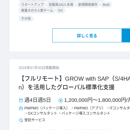
スタートアップ
従業員100人未満
新規開発案件
BtoB
裁量大の少人数チーム
DX
その他
詳しく見る
2026年07月30日掲載開始
【フルリモート】GROW with SAP（S/4HANA Cl
n）を活用したグローバル標準化支援
週4日
週5日
1,200,000円
～
1,800,000円
/
PM/PMO（パッケージ導入）
PM/PMO（アプリ）
ITコンサル
DXコンサルタント
パッケージ導入コンサルタント
受託サービス