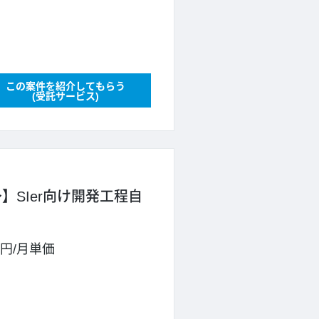
この案件を紹介してもらう
(受託サービス)
】SIer向け開発工程自
0円
/
月単価