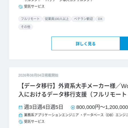
サルタント
パッケージ導入コンサルタント
受託サービス
フルリモート
従業員100人以上
ベテラン歓迎
DX
その他
詳しく見る
2026年08月04日掲載開始
【データ移行】外資系大手メーカー様／Wor
入におけるデータ移行支援（フルリモート
週3日
週4日
週5日
800,000円
～
1,200,00
業務系アプリケーションエンジニア
データベース（DB）エンジ
受託サービス