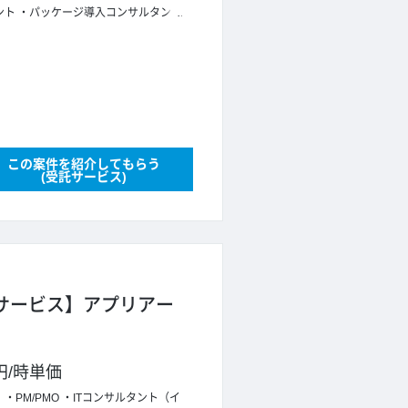
ント
パッケージ導入コンサルタント
この案件を紹介してもらう
(受託サービス)
規サービス】アプリアー
円
/
時単価
）
PM/PMO
ITコンサルタント（イ