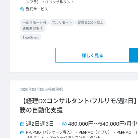
ンフラ）
ITコンサルタント
受託サービス
一部リモート可
フルリモート
従業員100人以上
新規開発案件
TypeScript
詳しく見る
2026年08月06日掲載開始
【経理DXコンサルタント/フルリモ/週2日
務の自動化支援
週2日
週3日
480,000円
～
540,000円
/
月単
PM/PMO（パッケージ導入）
PM/PMO（アプリ）
PM/PMO