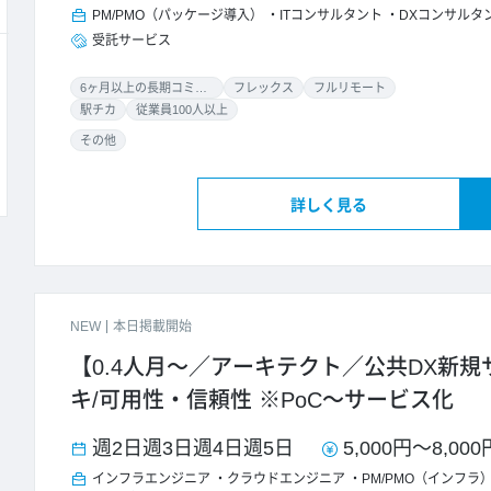
PM/PMO（パッケージ導入）
ITコンサルタント
DXコンサルタ
受託サービス
6ヶ月以上の長期コミット
フレックス
フルリモート
駅チカ
従業員100人以上
その他
詳しく見る
NEW
本日掲載開始
【0.4人月～／アーキテクト／公共DX新
キ/可用性・信頼性 ※PoC～サービス化
週2日
週3日
週4日
週5日
5,000円
～
8,000
インフラエンジニア
クラウドエンジニア
PM/PMO（インフラ