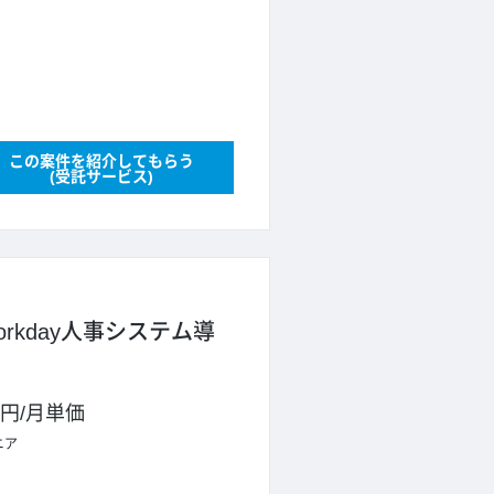
この案件を紹介してもらう
(受託サービス)
kday人事システム導
0円
/
月単価
ニア