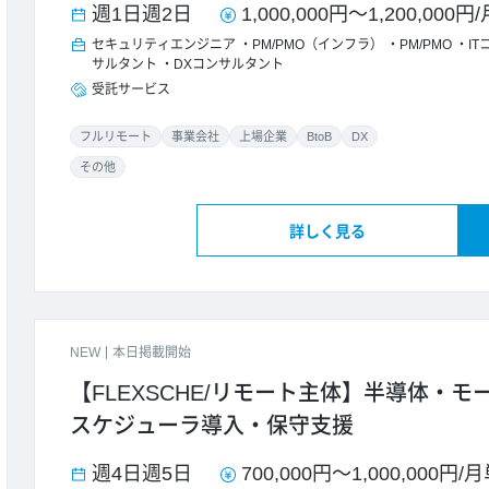
週1日
週2日
1,000,000円
～
1,200,000円
/
セキュリティエンジニア
PM/PMO（インフラ）
PM/PMO
I
サルタント
DXコンサルタント
受託サービス
フルリモート
事業会社
上場企業
BtoB
DX
その他
詳しく見る
NEW
本日掲載開始
【FLEXSCHE/リモート主体】半導体・
スケジューラ導入・保守支援
週4日
週5日
700,000円
～
1,000,000円
/
月