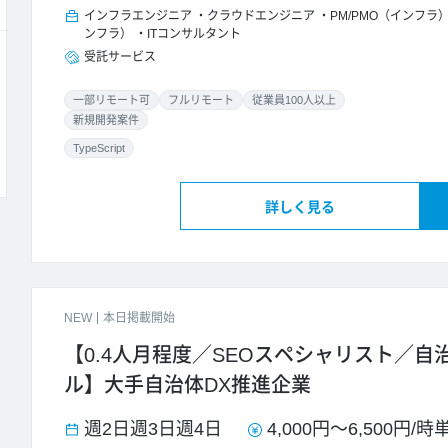
インフラエンジニア
クラウドエンジニア
PM/PMO（インフラ
ンフラ）
ITコンサルタント
受託サービス
一部リモート可
フルリモート
従業員100人以上
新規開発案件
TypeScript
詳しく見る
NEW
本日掲載開始
【0.4人月程度／SEOスペシャリスト／自
ル】大手自治体DX推進企業
週2日
週3日
週4日
4,000円
～
6,500円
/
時