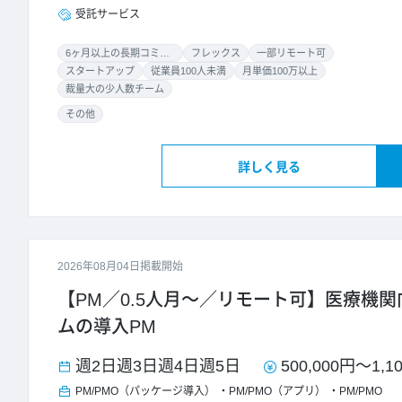
受託サービス
6ヶ月以上の長期コミット
フレックス
一部リモート可
スタートアップ
従業員100人未満
月単価100万以上
裁量大の少人数チーム
その他
詳しく見る
2026年08月04日掲載開始
【PM／0.5人月～／リモート可】医療機
ムの導入PM
週2日
週3日
週4日
週5日
500,000円
～
1,1
PM/PMO（パッケージ導入）
PM/PMO（アプリ）
PM/PMO