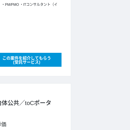
）
PM/PMO
ITコンサルタント（イ
この案件を紹介してもらう
(受託サービス)
治体公共／toCポータ
単価