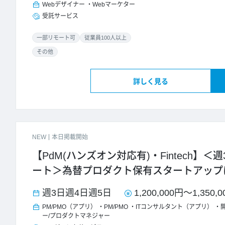
Webデザイナー
Webマーケター
受託サービス
一部リモート可
従業員100人以上
その他
詳しく見る
NEW
本日掲載開始
【PdM(ハンズオン対応有)・Fintech】
ート＞為替プロダクト保有スタートアップ
週3日
週4日
週5日
1,200,000円
～
1,350,
PM/PMO（アプリ）
PM/PMO
ITコンサルタント（アプリ）
ー/プロダクトマネジャー