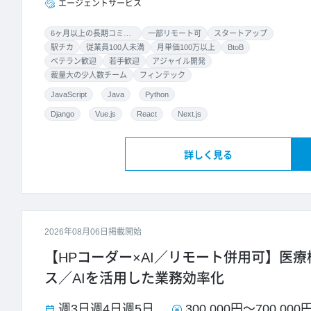
エージェントサービス
6ヶ月以上の長期コミット
一部リモート可
スタートアップ
駅チカ
従業員100人未満
月単価100万以上
BtoB
ベテラン歓迎
若手歓迎
アジャイル開発
裁量大の少人数チーム
フィンテック
JavaScript
Java
Python
Django
Vue.js
React
Next.js
詳しく見る
2026年08月06日掲載開始
【HPコーダー×AI／リモート併用可】医療
ス／AIを活用した業務効率化
週3日
週4日
週5日
300,000円
～
700,000