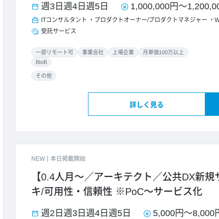
週3日
週4日
週5日
1,000,000円
～
1,200,
ITコンサルタント
プロダクトオーナー/プロダクトマネジャー
受託サービス
一部リモート可
事業会社
上場企業
月単価100万以上
BtoB
その他
詳しく見る
NEW
本日掲載開始
【0.4人月～／アーキテクト／公共DX新
キ/可用性・信頼性 ※PoC～サービス化
週2日
週3日
週4日
週5日
5,000円
～
8,000