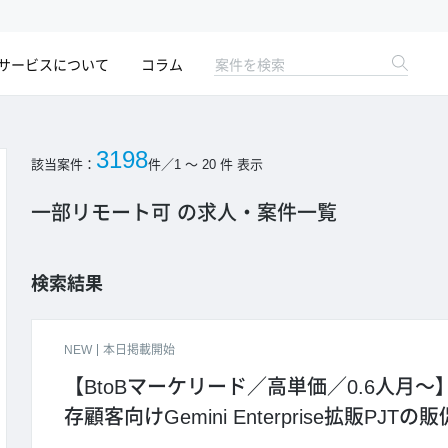
サービスについて
コラム
3198
該当案件：
件
／
1 ～ 20
件 表示
一部リモート可 の求人・案件一覧
検索結果
NEW
本日掲載開始
【BtoBマーケリード／高単価／0.6人月
存顧客向けGemini Enterprise拡販PJ