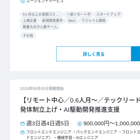
エージェントサービス
6ヶ月以上の長期コミット
一部リモート可
スタートアップ
上場企業
新規開発案件
BtoC
アジャイル開発
裁量大の少人数チーム
その他
詳しく見る
2026年08月05日掲載開始
【リモート中心／0.6人月～／テックリード】H
発体制立上げ・AI駆動開発推進支援
週3日
週4日
週5日
900,000円
～
1,000,00
フロントエンドエンジニア
バックエンドエンジニア
フロント
ドエンジニア）
機械学習・AIエンジニア