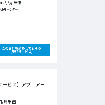
000円
/
月単価
Webマーケター
この案件を紹介してもらう
(受託サービス)
規サービス】アプリアー
円
/
時単価