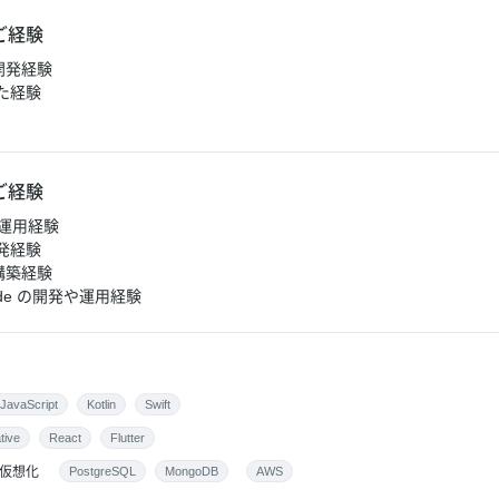
ご経験
tの開発経験
た経験
ご経験
ラ運用経験
発経験
構築経験
s Code の開発や運用経験
JavaScript
Kotlin
Swift
tive
React
Flutter
仮想化
PostgreSQL
MongoDB
AWS