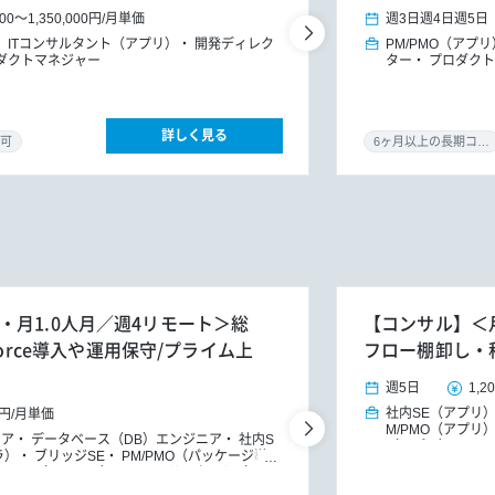
000
～
1,350,000円
/
月単価
週3日
週4日
週5日
ITコンサルタント（アプリ）
開発ディレク
PM/PMO（アプリ
ダクトマネジャー
ター
プロダクト
詳しく見る
可
6ヶ月以上の長期コミット
月開始・月1.0人月／週4リモート＞総
【コンサル】＜月
force導入や運用保守/プライム上
フロー棚卸し・
週5日
1,2
社内SE（アプリ
0円
/
月単価
M/PMO（アプリ
ニア
データベース（DB）エンジニア
社内S
（アプリ）
IT
ラ）
ブリッジSE
PM/PMO（パッケージ導
タント
パッケー
M/PMO（インフラ）
ITコンサルタント（アプ
フラ）
DXコンサルタント
パッケージ導入