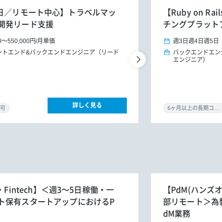
週3～5日／リモート中心】トラベルマッ
【Ruby on 
開発リード支援
チングプラット
0
～
550,000円
/
月単価
週3日
週4日
週5日
ントエンド&バックエンドエンジニア（リード
バックエンドエン
エンジニア）
詳しく見る
可
6ヶ月以上の長期コミット
Fintech】＜週3～5日稼働・一
【PdM(ハンズオ
ト保有スタートアップにおけるP
部リモート＞為
dM業務