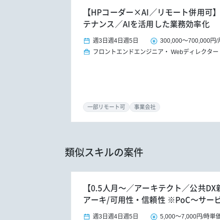
【HPコーダー×AI／リモート併用可
テナンス／AIを活用した業務効率化
週3日
週4日
週5日
300,000
～
700,000円
/
フロントエンドエンジニア
Webディレクター
一部リモート可
事業会社
類似スキルの案件
【0.5人月～／アーキテクト／公共D
アーキ/可用性・信頼性 ※PoC～サー
週3日
週4日
週5日
5,000
～
7,000円
/
時単