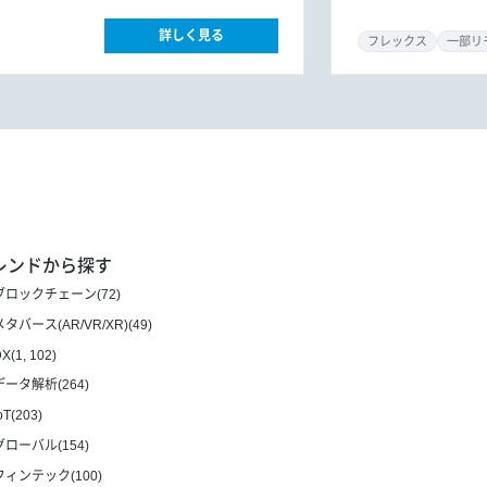
ター
詳しく見る
フレックス
一部リ
レンドから探す
ブロックチェーン(72)
メタバース(AR/VR/XR)(49)
X(1, 102)
データ解析(264)
oT(203)
グローバル(154)
フィンテック(100)