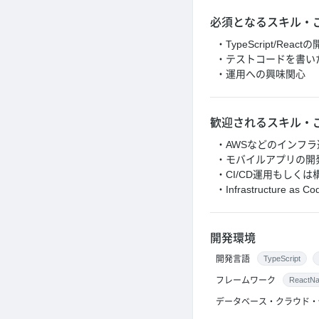
必須となるスキル・
・TypeScript/Reac
・テストコードを書い
・運用への興味関心
歓迎されるスキル・
・AWSなどのインフ
・モバイルアプリの開
・CI/CD運用もしくは
・Infrastructure a
開発環境
開発言語
TypeScript
フレームワーク
ReactNa
データベース・クラウド・