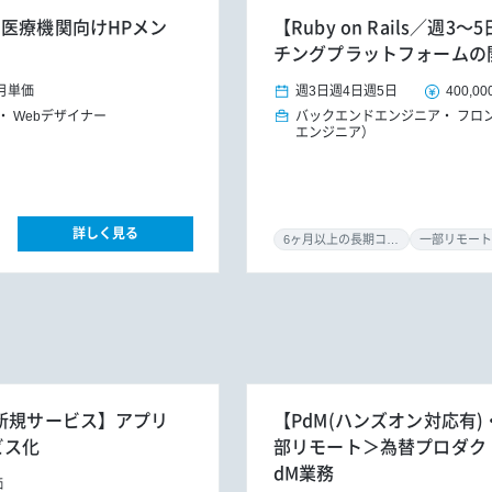
】医療機関向けHPメン
【Ruby on Rails／
チングプラットフォームの
月単価
週3日
週4日
週5日
400,00
Webデザイナー
バックエンドエンジニア
フロ
エンジニア）
詳しく見る
6ヶ月以上の長期コミット
一部リモート
X新規サービス】アプリ
【PdM(ハンズオン対応有)・
ビス化
部リモート＞為替プロダク
dM業務
価