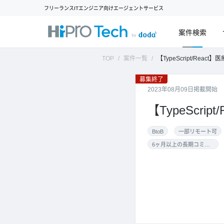
フリーランスITエンジニア向けエージェントサービス
案件検索
TOP
案件一覧
【TypeScript/React】医療
募集終了
2023年08月09日掲載開始
【TypeScr
BtoB
一部リモート可
6ヶ月以上の長期コミット