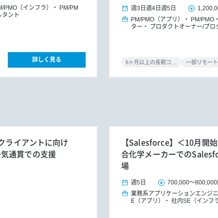
M/PMO（インフラ）
PM/PM
週3日
週4日
週5日
1,200,
ルタント
PM/PMO（アプリ）
PM/PMO
ター
プロダクトオーナー/プロ
詳しく見る
6ヶ月以上の長期コミット
一部リモート
やクライアントに向け
【Salesforce】＜10
一気通貫での支援
合化学メーカーでのSales
場
週5日
700,000
～
800,00
業務系アプリケーションエンジ
E（アプリ）
社内SE（インフ
入）
PM/PMO（アプリ）
P
リ）
ITコンサルタント（イン