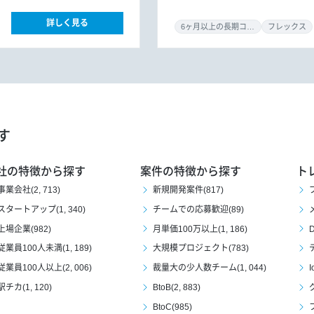
コンサルタント
開発ディレク
詳しく見る
6ヶ月以上の長期コミット
フレックス
す
社の特徴から探す
案件の特徴から探す
ト
事業会社(2, 713)
新規開発案件(817)
スタートアップ(1, 340)
チームでの応募歓迎(89)
上場企業(982)
月単価100万以上(1, 186)
D
従業員100人未満(1, 189)
大規模プロジェクト(783)
従業員100人以上(2, 006)
裁量大の少人数チーム(1, 044)
I
駅チカ(1, 120)
BtoB(2, 883)
BtoC(985)