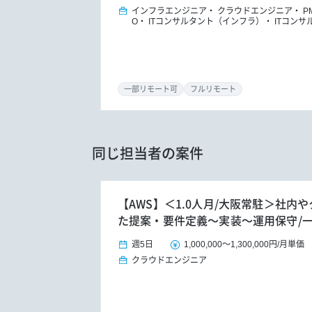
インフラエンジニア
クラウドエンジニア
P
O
ITコンサルタント（インフラ）
ITコンサ
一部リモート可
フルリモート
同じ担当者の案件
【AWS】＜1.0人月/大阪常駐＞社内
た提案・要件定義～実装～運用保守/
週5日
1,000,000
～
1,300,000円
/
月単価
クラウドエンジニア