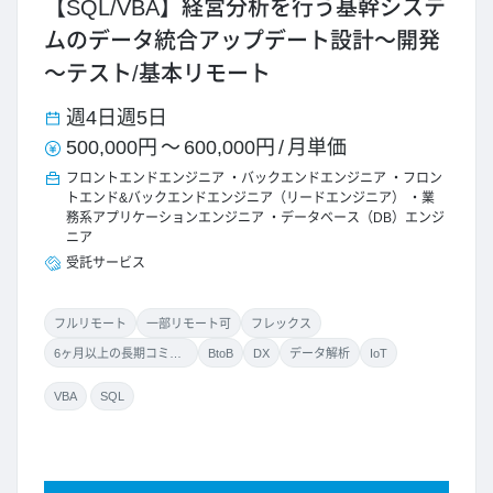
【SQL/VBA】経営分析を行う基幹システ
ムのデータ統合アップデート設計～開発
～テスト/基本リモート
週4日
週5日
500,000円
～
600,000円
/
月単価
フロントエンドエンジニア
バックエンドエンジニア
フロン
トエンド&バックエンドエンジニア（リードエンジニア）
業
務系アプリケーションエンジニア
データベース（DB）エンジ
ニア
受託サービス
フルリモート
一部リモート可
フレックス
6ヶ月以上の長期コミット
BtoB
DX
データ解析
IoT
VBA
SQL