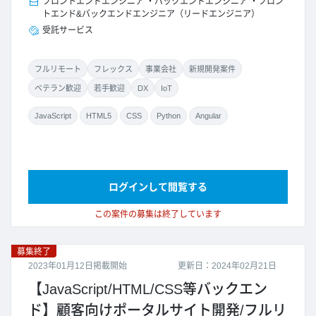
フロントエンドエンジニア
バックエンドエンジニア
フロン
トエンド&バックエンドエンジニア（リードエンジニア）
受託サービス
フルリモート
フレックス
事業会社
新規開発案件
ベテラン歓迎
若手歓迎
DX
IoT
JavaScript
HTML5
CSS
Python
Angular
ログインして閲覧する
この案件の募集は終了しています
募集終了
2023年01月12日掲載開始
更新日：2024年02月21日
【JavaScript/HTML/CSS等バックエン
ド】顧客向けポータルサイト開発/フルリ