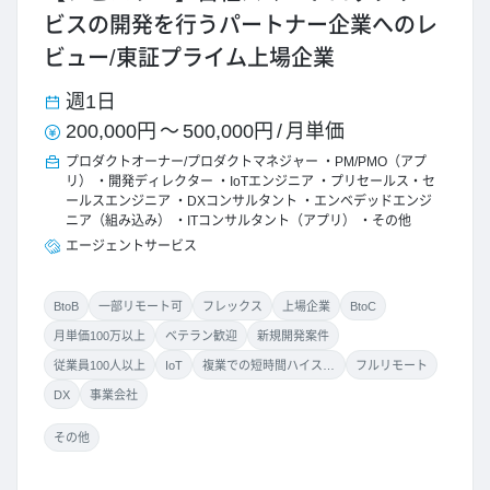
ビスの開発を行うパートナー企業へのレ
ビュー/東証プライム上場企業
週1日
200,000円
～
500,000円
/
月単価
プロダクトオーナー/プロダクトマネジャー
PM/PMO（アプ
リ）
開発ディレクター
IoTエンジニア
プリセールス・セ
ールスエンジニア
DXコンサルタント
エンベデッドエンジ
ニア（組み込み）
ITコンサルタント（アプリ）
その他
エージェントサービス
BtoB
一部リモート可
フレックス
上場企業
BtoC
月単価100万以上
ベテラン歓迎
新規開発案件
従業員100人以上
IoT
複業での短時間ハイスキル案件
フルリモート
DX
事業会社
その他