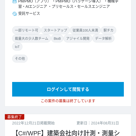
PM/PMO（アプリ）
PM/PMO（パッケージ導入）
機械学
習・AIエンジニア
プリセールス・セールスエンジニア
受託サービス
一部リモート可
スタートアップ
従業員100人未満
駅チカ
裁量大の少人数チーム
BtoB
アジャイル開発
データ解析
IoT
その他
ログインして閲覧する
この案件の募集は終了しています
募集終了
2022年12月21日掲載開始
更新日：2024年08月31日
【C#/WPF】建築会社向け計測・測量シ