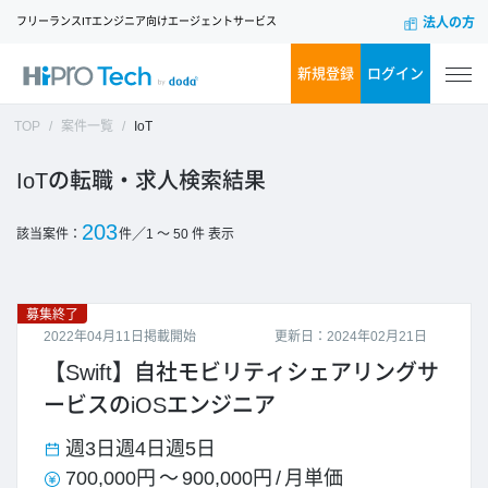
フリーランスITエンジニア向けエージェントサービス
法人の方
新規登録
ログイン
TOP
案件一覧
IoT
IoT
203
／
該当案件：
件
1 ～ 50
件 表示
募集終了
2022年04月11日掲載開始
更新日：2024年02月21日
【Swift】自社モビリティシェアリングサ
ービスのiOSエンジニア
週3日
週4日
週5日
700,000円
～
900,000円
/
月単価