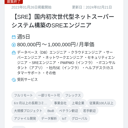
募集終了
2023年01月26日掲載開始
更新日：2024年02月21日
【SRE】国内初次世代型ネットスーパー
システム構築のSREエンジニア
週5日
800,000円
～
1,000,000円
/
月単価
データベース（DB）エンジニア
クラウドエンジニア
サー
バーエンジニア
ネットワークエンジニア
セキュリティエン
ジニア
SREエンジニア
PM/PMO（インフラ）
ITコンサル
タント（アプリ）
社内SE（インフラ）
ヘルプデスク/カス
タマーサポート
その他
受託サービス
フルリモート
一部リモート可
フレックス
6ヶ月以上の長期コミット
事業会社
上場企業
従業員100人以上
大規模プロジェクト
BtoB
ベテラン歓迎
若手歓迎
アジャイル開発
データ解析
IoT
グローバル