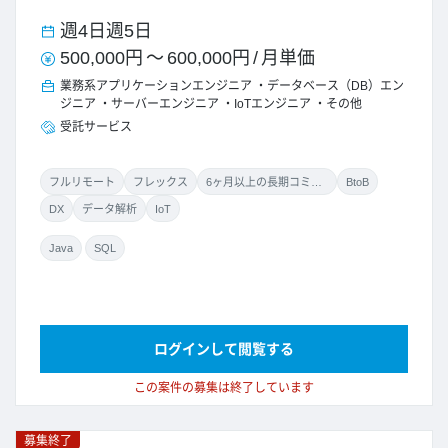
週4日
週5日
500,000円
～
600,000円
/
月単価
業務系アプリケーションエンジニア
データベース（DB）エン
ジニア
サーバーエンジニア
IoTエンジニア
その他
受託サービス
フルリモート
フレックス
6ヶ月以上の長期コミット
BtoB
DX
データ解析
IoT
Java
SQL
ログインして閲覧する
この案件の募集は終了しています
募集終了