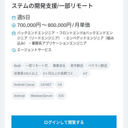
ステムの開発支援/一部リモート
週5日
700,000円
～
800,000円
/
月単価
バックエンドエンジニア
フロントエンド&バックエンドエン
ジニア（リードエンジニア）
エンベデッドエンジニア（組み
込み）
業務系アプリケーションエンジニア
エージェントサービス
BtoB
一部リモート可
事業会社
若手歓迎
ベテラン歓迎
従業員100人以上
6ヶ月以上の長期コミット
IoT
Android (Java)
C#.NET
C#
Android
WindowsServer
iOS
ログインして閲覧する