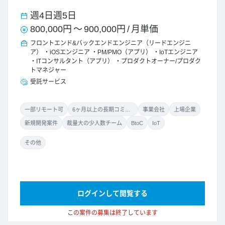
週4日
週5日
800,000円
～
900,000円
/
月単価
フロントエンド&バックエンドエンジニア（リードエンジニ
ア）
iOSエンジニア
PM/PMO（アプリ）
IoTエンジニア
ITコンサルタント（アプリ）
プロダクトオーナー/プロダク
トマネジャー
受託サービス
一部リモート可
6ヶ月以上の長期コミット
事業会社
上場企業
新規開発案件
裁量大の少人数チーム
BtoC
IoT
その他
ログインして閲覧する
この案件の募集は終了しています