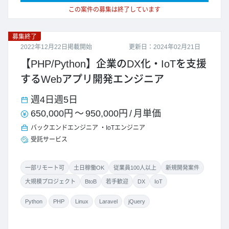
この案件の募集は終了しています
募集終了
2022年12月22日掲載開始
更新日：2024年02月21日
【PHP/Python】企業のDX化・IoTを支援
するWebアプリ開発エンジニア
週4日
週5日
650,000円
～
950,000円
/
月単価
バックエンドエンジニア
IoTエンジニア
受託サービス
一部リモート可
土日稼働OK
従業員100人以上
新規開発案件
大規模プロジェクト
BtoB
若手歓迎
DX
IoT
Python
PHP
Linux
Laravel
jQuery