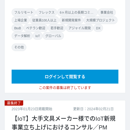
フルリモート
フレックス
6ヶ月以上の長期コミット
事業会社
上場企業
従業員100人以上
新規開発案件
大規模プロジェクト
BtoB
ベテラン歓迎
若手歓迎
アジャイル開発
DX
データ解析
IoT
グローバル
その他
ログインして閲覧する
この案件の募集は終了しています
募集終了
2023年01月23日掲載開始
更新日：2024年02月21日
【IoT】大手文具メーカー様でのIoT新規
事業立ち上げにおけるコンサル／PM