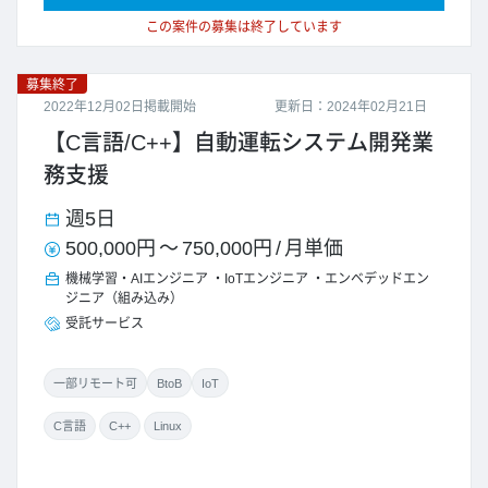
この案件の募集は終了しています
募集終了
2022年12月02日掲載開始
更新日：2024年02月21日
【C言語/C++】自動運転システム開発業
務支援
週5日
500,000円
～
750,000円
/
月単価
機械学習・AIエンジニア
IoTエンジニア
エンベデッドエン
ジニア（組み込み）
受託サービス
一部リモート可
BtoB
IoT
C言語
C++
Linux