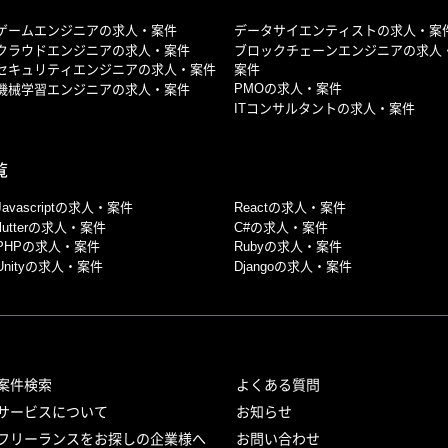
ゲームエンジニアの求人・案件
データサイエンティストの求人・案
クラウドエンジニアの求人・案件
ブロックチェーンエンジニアの求人
案件
セキュリティエンジニアの求人・案件
PMOの求人・案件
機械学習エンジニアの求人・案件
ITコンサルタントの求人・案件
覧
Javascriptの求人・案件
Reactの求人・案件
flutterの求人・案件
C#の求人・案件
PHPの求人・案件
Rubyの求人・案件
Unityの求人・案件
Djangoの求人・案件
案件検索
よくある質問
サービスについて
お知らせ
フリーランスをお探しの企業様へ
お問い合わせ