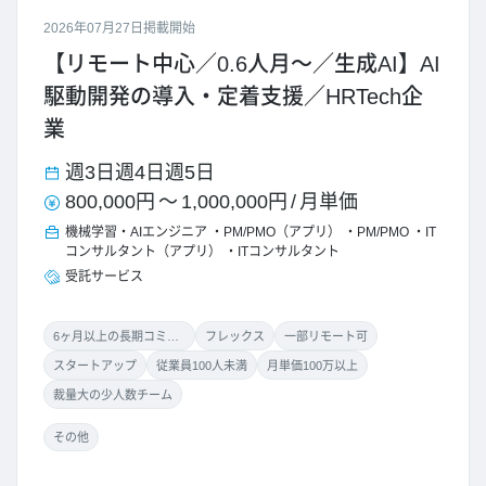
2026年07月27日掲載開始
【リモート中心／0.6人月～／生成AI】AI
駆動開発の導入・定着支援／HRTech企
業
週3日
週4日
週5日
800,000円
～
1,000,000円
/
月単価
機械学習・AIエンジニア
PM/PMO（アプリ）
PM/PMO
IT
コンサルタント（アプリ）
ITコンサルタント
受託サービス
6ヶ月以上の長期コミット
フレックス
一部リモート可
スタートアップ
従業員100人未満
月単価100万以上
裁量大の少人数チーム
その他