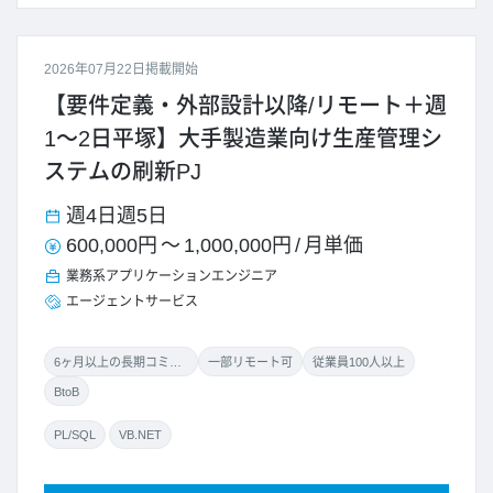
2026年07月22日掲載開始
【要件定義・外部設計以降/リモート＋週
1～2日平塚】大手製造業向け生産管理シ
ステムの刷新PJ
週4日
週5日
600,000円
～
1,000,000円
/
月単価
業務系アプリケーションエンジニア
エージェントサービス
6ヶ月以上の長期コミット
一部リモート可
従業員100人以上
BtoB
PL/SQL
VB.NET