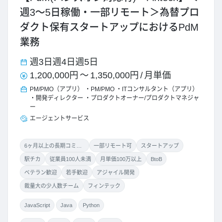
週3～5日稼働・一部リモート＞為替プロ
ダクト保有スタートアップにおけるPdM
業務
週3日
週4日
週5日
1,200,000円
～
1,350,000円
/
月単価
PM/PMO（アプリ）
PM/PMO
ITコンサルタント（アプリ）
開発ディレクター
プロダクトオーナー/プロダクトマネジャ
ー
エージェントサービス
6ヶ月以上の長期コミット
一部リモート可
スタートアップ
駅チカ
従業員100人未満
月単価100万以上
BtoB
ベテラン歓迎
若手歓迎
アジャイル開発
裁量大の少人数チーム
フィンテック
JavaScript
Java
Python