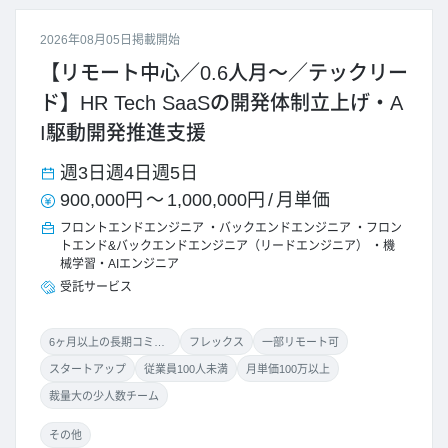
2026年08月05日掲載開始
【リモート中心／0.6人月～／テックリー
ド】HR Tech SaaSの開発体制立上げ・A
I駆動開発推進支援
週3日
週4日
週5日
900,000円
～
1,000,000円
/
月単価
フロントエンドエンジニア
バックエンドエンジニア
フロン
トエンド&バックエンドエンジニア（リードエンジニア）
機
械学習・AIエンジニア
受託サービス
6ヶ月以上の長期コミット
フレックス
一部リモート可
スタートアップ
従業員100人未満
月単価100万以上
裁量大の少人数チーム
その他