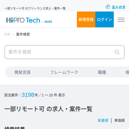
法人の方
一部リモート可 のフリーランス求人・案件一覧
新規登録
ログイン
TOP
案件検索
開発言語
フレームワーク
職種
3198
／
該当案件：
件
1 ～ 20
件 表示
一部リモート可 の求人・案件一覧
新着順
単価順