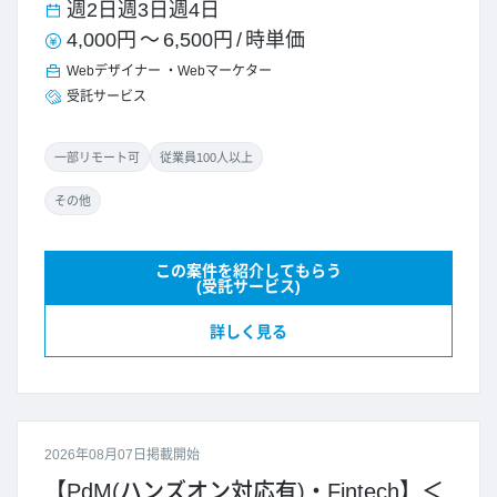
週2日
週3日
週4日
4,000円
～
6,500円
/
時単価
Webデザイナー
Webマーケター
受託サービス
一部リモート可
従業員100人以上
その他
この案件を紹介してもらう
(受託サービス)
詳しく見る
2026年08月07日掲載開始
【PdM(ハンズオン対応有)・Fintech】＜