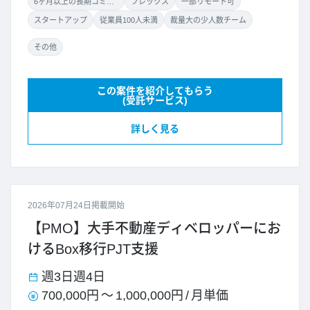
6ヶ月以上の長期コミット
フレックス
一部リモート可
スタートアップ
従業員100人未満
裁量大の少人数チーム
その他
この案件を紹介してもらう
(受託サービス)
詳しく見る
2026年07月24日掲載開始
【PMO】大手不動産ディベロッパーにお
けるBox移行PJT支援
週3日
週4日
700,000円
～
1,000,000円
/
月単価