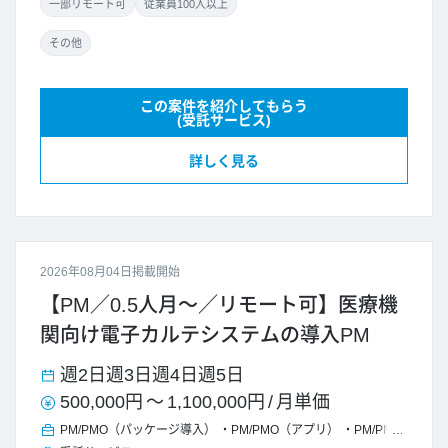
一部リモート可
従業員100人以上
その他
この案件を紹介してもらう
(受託サービス)
詳しく見る
2026年08月04日掲載開始
【PM／0.5人月～／リモート可】医療機
関向け電子カルテシステムの導入PM
週2日
週3日
週4日
週5日
500,000円
～
1,100,000円
/
月単価
PM/PMO（パッケージ導入）
PM/PMO（アプリ）
PM/PMO