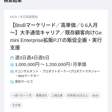
検索結果
NEW
本日掲載開始
【BtoBマーケリード／高単価／0.6人月
～】大手通信キャリア／既存顧客向けGe
mini Enterprise拡販PJTの販促企画・実行
支援
週3日
週4日
週5日
1,000,000円
～
1,200,000円
/
月単価
ITコンサルタント
プロダクトオーナー/プロダクトマネジャー
Webマーケター
受託サービス
一部リモート可
事業会社
上場企業
月単価100万以上
BtoB
その他