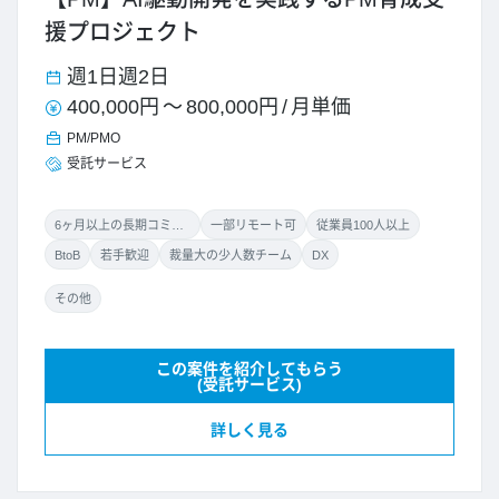
援プロジェクト
週1日
週2日
400,000円
～
800,000円
/
月単価
PM/PMO
受託サービス
6ヶ月以上の長期コミット
一部リモート可
従業員100人以上
BtoB
若手歓迎
裁量大の少人数チーム
DX
その他
この案件を紹介してもらう
(受託サービス)
詳しく見る