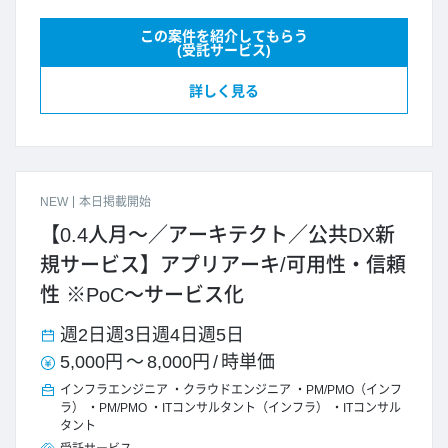
この案件を紹介してもらう
(受託サービス)
詳しく見る
NEW
本日掲載開始
【0.4人月～／アーキテクト／公共DX新
規サービス】アプリアーキ/可用性・信頼
性 ※PoC～サービス化
週2日
週3日
週4日
週5日
5,000円
～
8,000円
/
時単価
インフラエンジニア
クラウドエンジニア
PM/PMO（インフ
ラ）
PM/PMO
ITコンサルタント（インフラ）
ITコンサル
タント