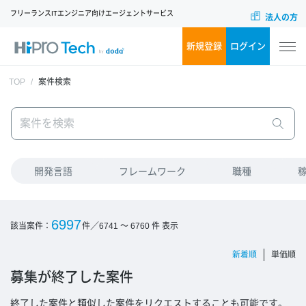
フリーランスITエンジニア向けエージェントサービス
法人の方
新規登録
ログイン
TOP
案件検索
開発言語
フレームワーク
職種
6997
／
該当案件：
件
6741 ～ 6760
件 表示
新着順
単価順
募集が終了した案件
終了した案件と類似した案件をリクエストすることも可能です。