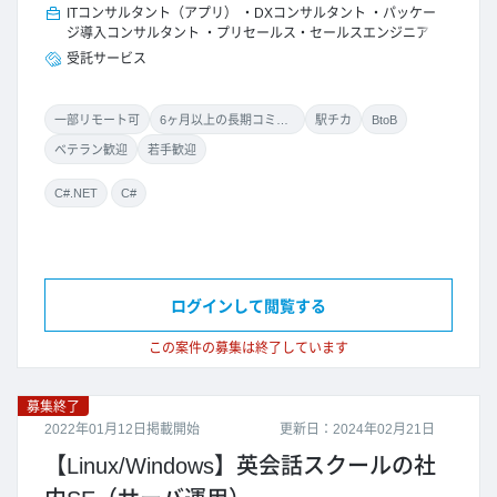
ITコンサルタント（アプリ）
DXコンサルタント
パッケー
ジ導入コンサルタント
プリセールス・セールスエンジニア
受託サービス
一部リモート可
6ヶ月以上の長期コミット
駅チカ
BtoB
ベテラン歓迎
若手歓迎
C#.NET
C#
ログインして閲覧する
この案件の募集は終了しています
募集終了
2022年01月12日掲載開始
更新日：2024年02月21日
【Linux/Windows】英会話スクールの社