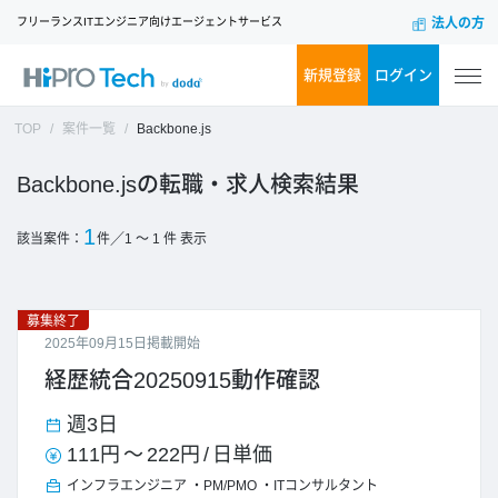
フリーランスITエンジニア向けエージェントサービス
法人の方
新規登録
ログイン
TOP
案件一覧
Backbone.js
Backbone.js
1
／
該当案件：
件
1 ～ 1
件 表示
募集終了
2025年09月15日掲載開始
経歴統合20250915動作確認
週3日
111円
～
222円
/
日単価
インフラエンジニア
PM/PMO
ITコンサルタント