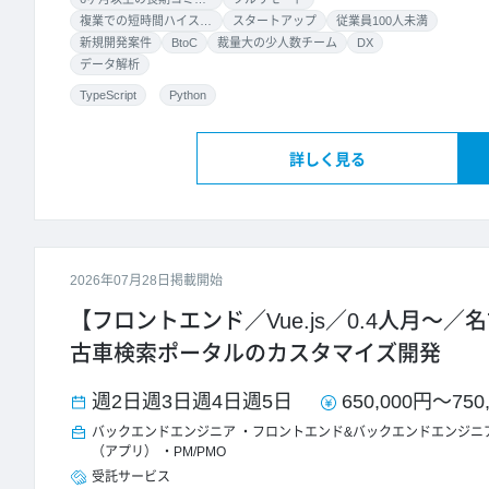
複業での短時間ハイスキル案件
スタートアップ
従業員100人未満
新規開発案件
BtoC
裁量大の少人数チーム
DX
データ解析
TypeScript
Python
詳しく見る
2026年07月28日掲載開始
【フロントエンド／Vue.js／0.4人月～／
古車検索ポータルのカスタマイズ開発
週2日
週3日
週4日
週5日
650,000円
～
750
バックエンドエンジニア
フロントエンド&バックエンドエンジニ
（アプリ）
PM/PMO
受託サービス