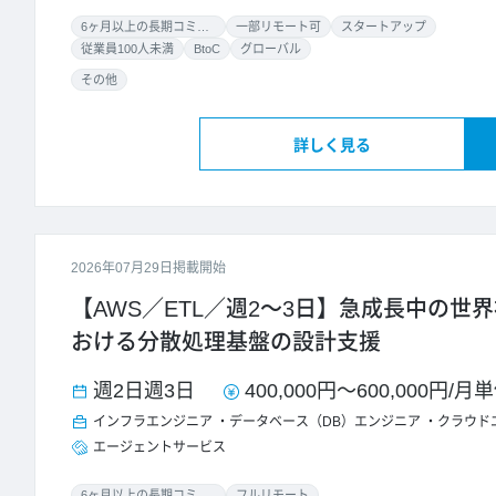
6ヶ月以上の長期コミット
一部リモート可
スタートアップ
従業員100人未満
BtoC
グローバル
その他
詳しく見る
2026年07月29日掲載開始
【AWS／ETL／週2～3日】急成長中の世
おける分散処理基盤の設計支援
週2日
週3日
400,000円
～
600,000円
/
月単
インフラエンジニア
データベース（DB）エンジニア
クラウド
エージェントサービス
6ヶ月以上の長期コミット
フルリモート