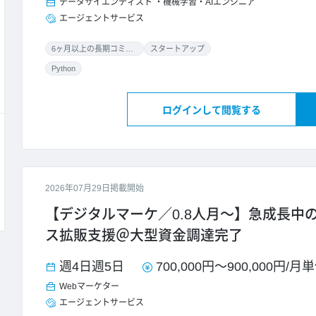
データサイエンティスト
機械学習・AIエンジニア
エージェントサービス
6ヶ月以上の長期コミット
スタートアップ
Python
ログインして閲覧する
2026年07月29日掲載開始
【デジタルマーケ／0.8人月～】急成長中
ス拡販支援＠大型資金調達完了
週4日
週5日
700,000円
～
900,000円
/
月単
Webマーケター
エージェントサービス