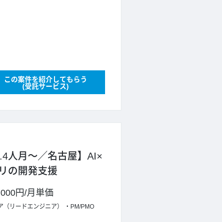
この案件を紹介してもらう
(受託サービス)
0.4人月～／名古屋】AI×
リの開発支援
,000円
/
月単価
ア（リードエンジニア）
PM/PMO