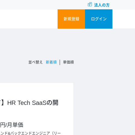
法人の方
新規登録
ログイン
並ベ替え
新着順
単価順
R Tech SaaSの開
0円
/
月単価
エンド&バックエンドエンジニア（リー