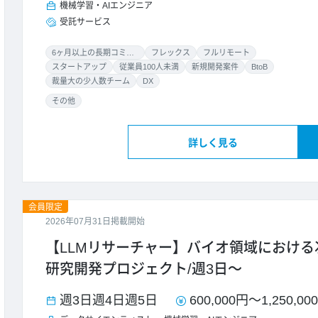
機械学習・AIエンジニア
受託サービス
6ヶ月以上の長期コミット
フレックス
フルリモート
スタートアップ
従業員100人未満
新規開発案件
BtoB
裁量大の少人数チーム
DX
その他
詳しく見る
会員限定
2026年07月31日掲載開始
【LLMリサーチャー】バイオ領域における
研究開発プロジェクト/週3日～
週3日
週4日
週5日
600,000円
～
1,250,00