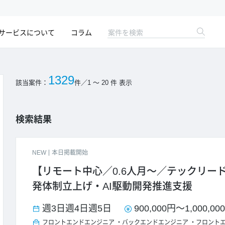
サービスについて
コラム
1329
該当案件：
件
／
1 ～ 20
件 表示
検索結果
NEW
本日掲載開始
【リモート中心／0.6人月～／テックリード】H
発体制立上げ・AI駆動開発推進支援
週3日
週4日
週5日
900,000円
～
1,000,00
フロントエンドエンジニア
バックエンドエンジニア
フロント