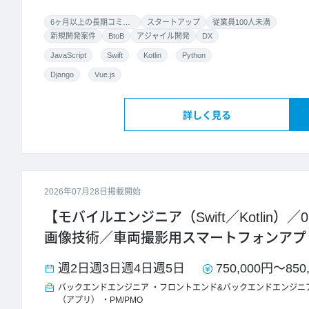
6ヶ月以上の長期コミット
スタートアップ
従業員100人未満
新規開発案件
BtoB
アジャイル開発
DX
JavaScript
Swift
Kotlin
Python
Django
Vue.js
詳しく見る
2026年07月28日掲載開始
【モバイルエンジニア（Swift／Kotlin）／
画像技術／車両撮影用スマートフォンアプ
週2日
週3日
週4日
週5日
750,000円
～
850
バックエンドエンジニア
フロントエンド&バックエンドエンジニ
（アプリ）
PM/PMO