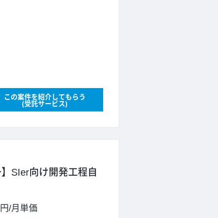
この案件を紹介してもらう
(受託サービス)
】SIer向け開発工程自
0円
/
月単価