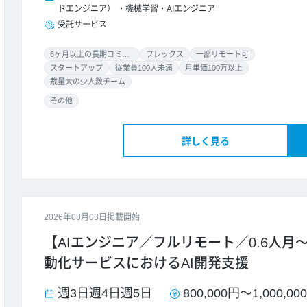
ドエンジニア）
機械学習・AIエンジニア
受託サービス
6ヶ月以上の長期コミット
フレックス
一部リモート可
スタートアップ
従業員100人未満
月単価100万以上
裁量大の少人数チーム
その他
詳しく見る
2026年08月03日掲載開始
【AIエンジニア／フルリモート／0.6人月～
動化サービスにおけるAI開発支援
週3日
週4日
週5日
800,000円
～
1,000,00