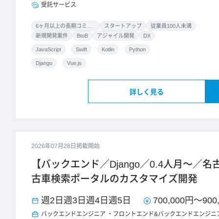
受託サービス
6ヶ月以上の長期コミット
スタートアップ
従業員100人未満
新規開発案件
BtoB
アジャイル開発
DX
JavaScript
Swift
Kotlin
Python
Django
Vue.js
詳しく見る
2026年07月28日掲載開始
【バックエンド／Django／0.4人月～／名
古車検索ポータルのカスタマイズ開発
週2日
週3日
週4日
週5日
700,000円
～
900
バックエンドエンジニア
フロントエンド&バックエンドエンジニ