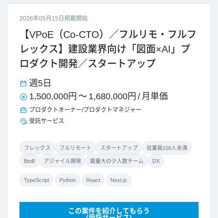
2026年05月15日掲載開始
【VPoE（Co-CTO）／フルリモ・フルフ
レックス】建設業界向け「図面×AI」プ
ロダクト開発／スタートアップ
週5日
1,500,000円
～
1,680,000円
/
月単価
プロダクトオーナー/プロダクトマネジャー
受託サービス
フレックス
フルリモート
スタートアップ
従業員100人未満
BtoB
アジャイル開発
裁量大の少人数チーム
DX
TypeScript
Python
React
Next.js
この案件を紹介してもらう
(受託サービス)