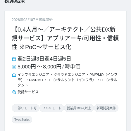
検索結果
2026年08月07日掲載開始
【0.4人月～／アーキテクト／公共DX新
規サービス】アプリアーキ/可用性・信頼
性 ※PoC～サービス化
週2日
週3日
週4日
週5日
5,000円
～
8,000円
/
時単価
インフラエンジニア
クラウドエンジニア
PM/PMO（インフ
ラ）
PM/PMO
ITコンサルタント（インフラ）
ITコンサル
タント
受託サービス
一部リモート可
フルリモート
従業員100人以上
新規開発案件
TypeScript