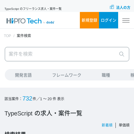
法人の方
TypeScript のフリーランス求人・案件一覧
新規登録
ログイン
TOP
案件検索
開発言語
フレームワーク
職種
732
／
該当案件：
件
1 ～ 20
件 表示
TypeScript の求人・案件一覧
新着順
単価順