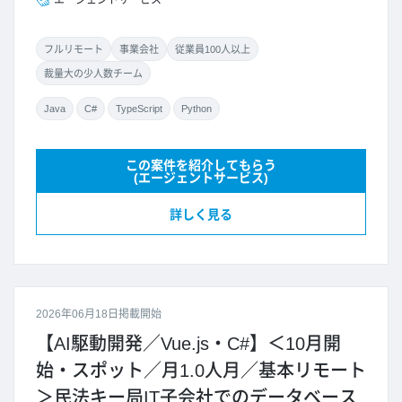
エージェントサービス
フルリモート
事業会社
従業員100人以上
裁量大の少人数チーム
Java
C#
TypeScript
Python
この案件を紹介してもらう
(エージェントサービス)
詳しく見る
2026年06月18日掲載開始
【AI駆動開発／Vue.js・C#】＜10月開
始・スポット／月1.0人月／基本リモート
＞民法キー局IT子会社でのデータベース