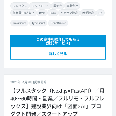
フレックス
フルリモート
駅チカ
事業会社
従業員100人以上
BtoB
BtoC
ベテラン歓迎
若手歓迎
DX
JavaScript
TypeScript
ReactNative
この案件を紹介してもらう
(受託サービス)
詳しく見る
2026年04月28日掲載開始
【フルスタック（Next.js×FastAPI）／月
40～60時間・副業／フルリモ・フルフレ
ックス】建設業界向け「図面×AI」プロ
ダクト開発／スタートアップ