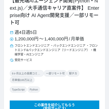
【最先端AIエージェント開発(Python・N
ext.js)／大手通信キャリア直案件】 Enter
prise向け AI Agent開発支援／一部リモー
ト可
週4日
週5日
1,200,000円
～
1,400,000円
/
月単価
フロントエンドエンジニア
バックエンドエンジニア
フロン
トエンド&バックエンドエンジニア（リードエンジニア）
機
械学習・AIエンジニア
受託サービス
6ヶ月以上の長期コミット
一部リモート可
駅チカ
月単価100万以上
TypeScript
Python
この案件を紹介してもらう
(受託サービス)