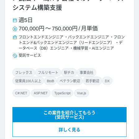
システム構築支援
週5日
700,000円
～
750,000円
/
月単価
フロントエンドエンジニア
バックエンドエンジニア
フロン
トエンド&バックエンドエンジニア（リードエンジニア）
デ
ータベース（DB）エンジニア
機械学習・AIエンジニア
受託サービス
フレックス
フルリモート
駅チカ
事業会社
従業員100人以上
BtoB
ベテラン歓迎
若手歓迎
DX
C#.NET
ASP.NET
TypeScript
Vue.js
この案件を紹介してもらう
(受託サービス)
詳しく見る