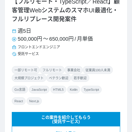
【フルリモート・TypeScript／React】顧
客管理WebシステムのスマホUI最適化・
フルリプレース開発案件
週5日
500,000円
～
650,000円
/
月単価
フロントエンドエンジニア
受託サービス
一部リモート可
フルリモート
事業会社
従業員100人未満
大規模プロジェクト
ベテラン歓迎
若手歓迎
Go言語
JavaScript
HTML5
Kotlin
TypeScript
React
Next.js
この案件を紹介してもらう
(受託サービス)