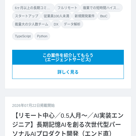
6ヶ月以上の長期コミット
フルリモート
複業での短時間ハイスキル案件
スタートアップ
従業員100人未満
新規開発案件
BtoC
裁量大の少人数チーム
DX
データ解析
TypeScript
Python
この案件を紹介してもらう
(エージェントサービス)
詳しく見る
2026年07月22日掲載開始
【リモート中心／0.5人月～／AI実装エン
ジニア】長期記憶AIを創る次世代型パー
ソナルAIプロダクト開発（エンド直）