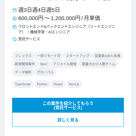
週3日
週4日
週5日
600,000円
～
1,200,000円
/
月単価
フロントエンド&バックエンドエンジニア（リードエンジニ
ア）
機械学習・AIエンジニア
受託サービス
フレックス
一部リモート可
スタートアップ
従業員100人未満
新規開発案件
BtoC
アジャイル開発
裁量大の少人数チーム
データ解析
グローバル
TypeScript
Python
React
Next.js
この案件を紹介してもらう
(受託サービス)
詳しく見る