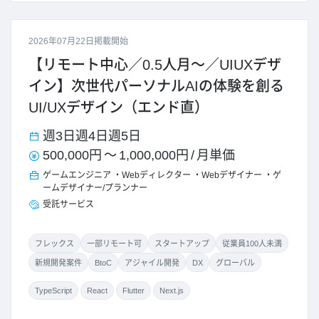
2026年07月22日掲載開始
【リモート中心／0.5人月～／UIUXデザ
イン】次世代パーソナルAIの体験を創る
UI/UXデザイン（エンド直）
週3日
週4日
週5日
500,000円
～
1,000,000円
/
月単価
ゲームエンジニア
Webディレクター
Webデザイナー
ゲ
ームデザイナー/プランナー
受託サービス
フレックス
一部リモート可
スタートアップ
従業員100人未満
新規開発案件
BtoC
アジャイル開発
DX
グローバル
TypeScript
React
Flutter
Next.js