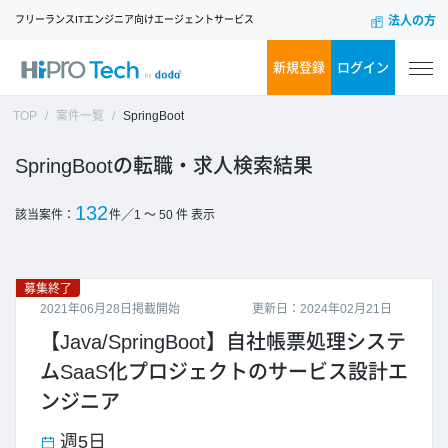
フリーランスITエンジニア向けエージェントサービス
法人の方
新規登録
ログイン
TOP
案件一覧
SpringBoot
SpringBoot
132
／
該当案件：
件
1 ～ 50
件 表示
募集終了
2021年06月28日掲載開始
更新日：2024年02月21日
【Java/SpringBoot】自社帳票処理システ
ムSaaS化プロジェクトのサービス設計エ
ンジニア
週5日