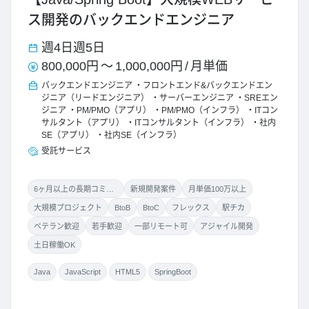
ス開発のバックエンドエンジニア
週4日
週5日
800,000円
～
1,000,000円
/
月単価
バックエンドエンジニア
フロントエンド&バックエンドエン
ジニア（リードエンジニア）
サーバーエンジニア
SREエン
ジニア
PM/PMO（アプリ）
PM/PMO（インフラ）
ITコン
サルタント（アプリ）
ITコンサルタント（インフラ）
社内
SE（アプリ）
社内SE（インフラ）
受託サービス
6ヶ月以上の長期コミット
新規開発案件
月単価100万以上
大規模プロジェクト
BtoB
BtoC
フレックス
駅チカ
ベテラン歓迎
若手歓迎
一部リモート可
アジャイル開発
土日稼働OK
Java
JavaScript
HTML5
SpringBoot