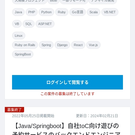
大規模プロジェクト
BtoB
一部リモート可
アジャイル開発
Java
PHP
Python
Ruby
Go言語
Scala
VB.NET
VB
SQL
ASP.NET
Linux
Ruby on Rails
Spring
Django
React
Vue.js
SpringBoot
ログインして閲覧する
この案件の募集は終了しています
募集終了
2022年05月25日掲載開始
更新日：2024年02月21日
【Java/Springboot】自社toC向け遊びの