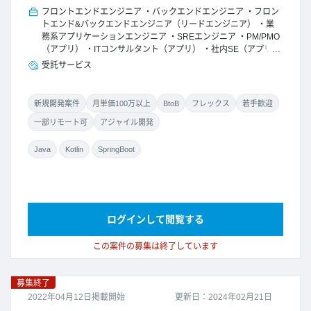
フロントエンドエンジニア
バックエンドエンジニア
フロン
トエンド&バックエンドエンジニア（リードエンジニア）
業
務系アプリケーションエンジニア
SREエンジニア
PM/PMO
（アプリ）
ITコンサルタント（アプリ）
社内SE（アプリ）
受託サービス
新規開発案件
月単価100万以上
BtoB
フレックス
若手歓迎
一部リモート可
アジャイル開発
Java
Kotlin
SpringBoot
ログインして閲覧する
この案件の募集は終了しています
募集終了
2022年04月12日掲載開始
更新日：2024年02月21日