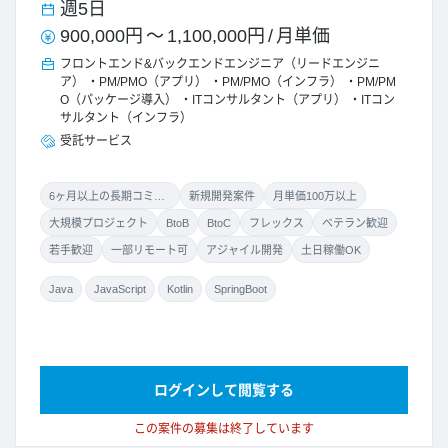
週5日
900,000円
～
1,100,000円
/
月単価
フロントエンド&バックエンドエンジニア（リードエンジニ
ア）
PM/PMO（アプリ）
PM/PMO（インフラ）
PM/PM
O（パッケージ導入）
ITコンサルタント（アプリ）
ITコン
サルタント（インフラ）
受託サービス
6ヶ月以上の長期コミット
新規開発案件
月単価100万以上
大規模プロジェクト
BtoB
BtoC
フレックス
ベテラン歓迎
若手歓迎
一部リモート可
アジャイル開発
土日稼働OK
Java
JavaScript
Kotlin
SpringBoot
ログインして閲覧する
この案件の募集は終了しています