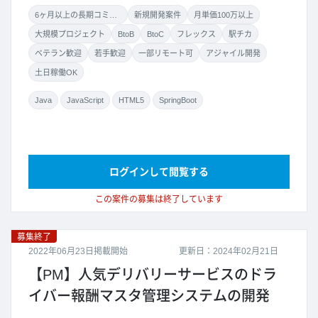
6ヶ月以上の長期コミット
新規開発案件
月単価100万以上
大規模プロジェクト
BtoB
BtoC
フレックス
駅チカ
ベテラン歓迎
若手歓迎
一部リモート可
アジャイル開発
土日稼働OK
Java
JavaScript
HTML5
SpringBoot
ログインして閲覧する
この案件の募集は終了しています
募集終了
2022年06月23日掲載開始
更新日：2024年02月21日
【PM】人気デリバリーサービスのドラ
イバー報酬マスタ管理システムの開発