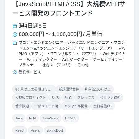
【JavaScript/HTML/CSS】大規模WEBサ
ービス開発のフロントエンド
週4日
週5日
800,000円
～
1,100,000円
/
月単価
フロントエンドエンジニア
バックエンドエンジニア
フロン
トエンド&バックエンドエンジニア（リードエンジニア）
PM/
PMO（アプリ）
ITコンサルタント（アプリ）
Webデザイナ
ー
Webディレクター
Webマーケター
ゲームデザイナー/
プランナー
社内SE（アプリ）
その他
受託サービス
6ヶ月以上の長期コミット
新規開発案件
月単価100万以上
大規模プロジェクト
BtoB
BtoC
フレックス
ベテラン歓迎
若手歓迎
一部リモート可
アジャイル開発
土日稼働OK
Java
PHP
JavaScript
HTML5
React
Vue.js
SpringBoot