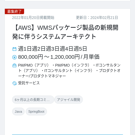
募集終了
2022年01月20日掲載開始
更新日：2024年02月21日
【AWS】WMSパッケージ製品の新規開
発に伴うシステムアーキテクト
週1日
週2日
週3日
週4日
週5日
800,000円
～
1,200,000円
/
月単価
PM/PMO（アプリ）
PM/PMO（インフラ）
ITコンサルタン
ト（アプリ）
ITコンサルタント（インフラ）
プロダクトオ
ーナー/プロダクトマネジャー
受託サービス
6ヶ月以上の長期コミット
アジャイル開発
Java
SpringBoot