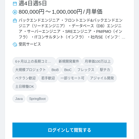
週4日
週5日
800,000円
～
1,000,000円
/
月単価
バックエンドエンジニア
フロントエンド&バックエンドエン
ジニア（リードエンジニア）
データベース（DB）エンジニ
ア
サーバーエンジニア
SREエンジニア
PM/PMO（イン
フラ）
ITコンサルタント（インフラ）
社内SE（インフラ）
受託サービス
6ヶ月以上の長期コミット
新規開発案件
月単価100万以上
大規模プロジェクト
BtoB
BtoC
フレックス
駅チカ
ベテラン歓迎
若手歓迎
一部リモート可
アジャイル開発
土日稼働OK
Java
SpringBoot
ログインして閲覧する