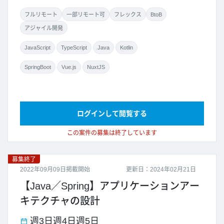
フルリモート
一部リモート可
フレックス
BtoB
アジャイル開発
JavaScript
TypeScript
Java
Kotlin
SpringBoot
Vue.js
NuxtJS
ログインして閲覧する
この案件の募集は終了しています
募集終了
2022年09月09日掲載開始
更新日：2024年02月21日
【Java／Spring】アプリケーションアー
キテクチャの設計
週3日
週4日
週5日