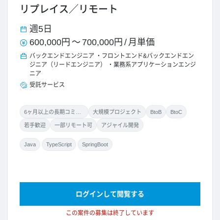
リプレイス／リモート
週5日
600,000円
～
700,000円
/
月単価
バックエンドエンジニア
フロントエンド&バックエンドエン
ジニア（リードエンジニア）
業務系アプリケーションエンジ
ニア
受託サービス
6ヶ月以上の長期コミット
大規模プロジェクト
BtoB
BtoC
若手歓迎
一部リモート可
アジャイル開発
Java
TypeScript
SpringBoot
ログインして閲覧する
この案件の募集は終了しています