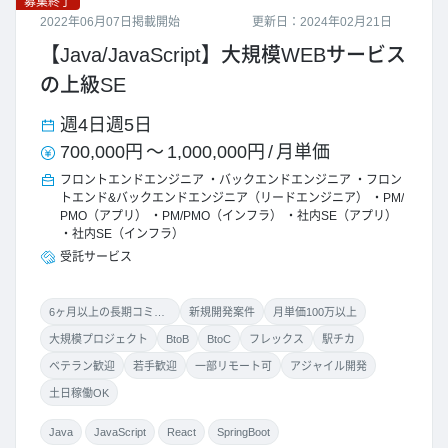
募集終了
2022年06月07日掲載開始
更新日：2024年02月21日
【Java/JavaScript】大規模WEBサービス
の上級SE
週4日
週5日
700,000円
～
1,000,000円
/
月単価
フロントエンドエンジニア
バックエンドエンジニア
フロン
トエンド&バックエンドエンジニア（リードエンジニア）
PM/
PMO（アプリ）
PM/PMO（インフラ）
社内SE（アプリ）
社内SE（インフラ）
受託サービス
6ヶ月以上の長期コミット
新規開発案件
月単価100万以上
大規模プロジェクト
BtoB
BtoC
フレックス
駅チカ
ベテラン歓迎
若手歓迎
一部リモート可
アジャイル開発
土日稼働OK
Java
JavaScript
React
SpringBoot