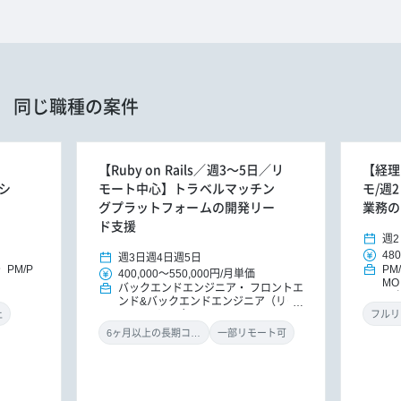
同じ職種の案件
【Ruby on Rails／週3～5日／リ
【経理
シ
モート中心】トラベルマッチン
モ/週
グプラットフォームの開発リー
業務の
ド支援
週2
480
週3日
週4日
週5日
PM/P
PM
400,000
～
550,000円
/
月単価
M
バックエンドエンジニア
フロントエ
ル
ンド&バックエンドエンジニア（リー
ン
ドエンジニア）
上
フルリ
6ヶ月以上の長期コミット
一部リモート可