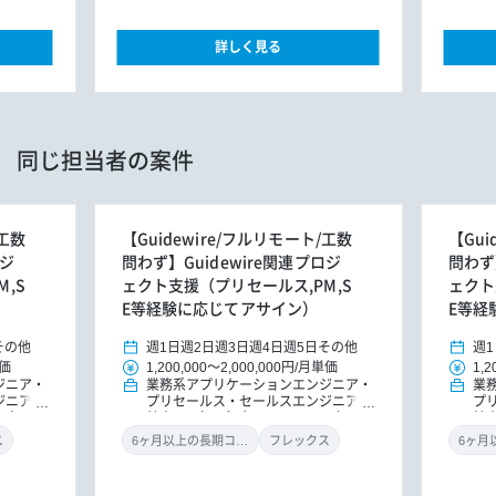
詳しく見る
同じ担当者の案件
/工数
【Guidewire/フルリモート/工数
【Gui
ロジ
問わず】Guidewire関連プロジ
問わず
,S
ェクト支援（プリセールス,PM,S
ェクト
E等経験に応じてアサイン）
E等経
その他
週1日
週2日
週3日
週4日
週5日
その他
週1
価
1,200,000
～
2,000,000円
/
月単価
1,2
ジニア
業務系アプリケーションエンジニア
業
ジニア
プリセールス・セールスエンジニア
プ
O（アプ
社内SE（アプリ）
PM/PMO（アプ
社
プ
リ）
ITコンサルタント（アプ
リ
ス
6ヶ月以上の長期コミット
フレックス
Xコンサ
リ）
ITコンサルタント
DXコンサ
リ
ンサルタ
ルタント
パッケージ導入コンサルタ
ル
プロダク
ント
プロダクトオーナー/プロダク
ン