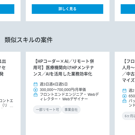
詳しく見る
類似スキルの案件
1出
【HPコーダー×AI／リモート併
【フロン
けセ
用可】医療機関向けHPメンテナ
人月～
発
ンス／AIを活用した業務効率化
／中古
マイズ
週3日
週4日
週5日
300,000
～
700,000円
/
月単価
週2
フロントエンドエンジニア
Webデ
650
ィレクター
Webデザイナー
ロントエ
バ
ア（リー
ン
プリエン
ド
一部リモート可
事業会社
機械学
リ