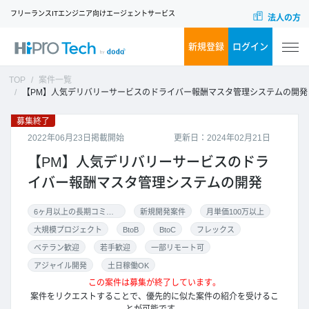
フリーランスITエンジニア向けエージェントサービス
法人の方
新規登録
ログイン
TOP
案件一覧
【PM】人気デリバリーサービスのドライバー報酬マスタ管理システムの開発
募集終了
2022年06月23日掲載開始
更新日：2024年02月21日
【PM】人気デリバリーサービスのドラ
イバー報酬マスタ管理システムの開発
6ヶ月以上の長期コミット
新規開発案件
月単価100万以上
大規模プロジェクト
BtoB
BtoC
フレックス
ベテラン歓迎
若手歓迎
一部リモート可
アジャイル開発
土日稼働OK
この案件は募集が終了しています。
案件をリクエストすることで、優先的に似た案件の紹介を受けるこ