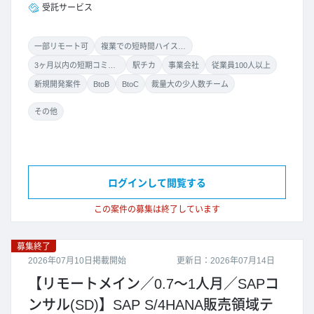
受託サービス
一部リモート可
複業での短時間ハイスキル案件
3ヶ月以内の短期コミット
駅チカ
事業会社
従業員100人以上
新規開発案件
BtoB
BtoC
裁量大の少人数チーム
その他
ログインして閲覧する
この案件の募集は終了しています
募集終了
2026年07月10日掲載開始
更新日：2026年07月14日
【リモートメイン／0.7～1人月／SAPコ
ンサル(SD)】SAP S/4HANA販売領域テ