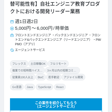
替可能性有】自社エンジニア教育プロダ
クトにおける開発リーダー業務
週1日
週2日
5,000円
～
6,000円
/
時単価
フロントエンドエンジニア
バックエンドエンジニア
フロン
トエンド&バックエンドエンジニア（リードエンジニア）
PM/
PMO（アプリ）
エージェントサービス
フレックス
土日稼働OK
フルリモート
複業での短時間ハイスキル案件
3ヶ月以内の短期コミット
従業員100人以上
BtoC
若手歓迎
アジャイル開発
Go言語
Java
TypeScript
React
この案件を紹介してもらう
(エージェントサービス)