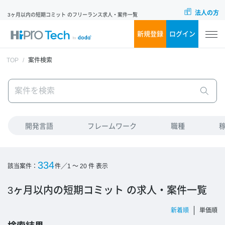
法人の方
3ヶ月以内の短期コミット のフリーランス求人・案件一覧
新規登録
ログイン
TOP
案件検索
開発言語
フレームワーク
職種
334
／
該当案件：
件
1 ～ 20
件 表示
3ヶ月以内の短期コミット の求人・案件一覧
新着順
単価順