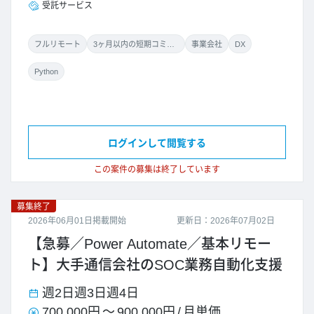
受託サービス
フルリモート
3ヶ月以内の短期コミット
事業会社
DX
Python
ログインして閲覧する
この案件の募集は終了しています
募集終了
2026年06月01日掲載開始
更新日：2026年07月02日
【急募／Power Automate／基本リモー
ト】大手通信会社のSOC業務自動化支援
週2日
週3日
週4日
700,000円
～
900,000円
/
月単価