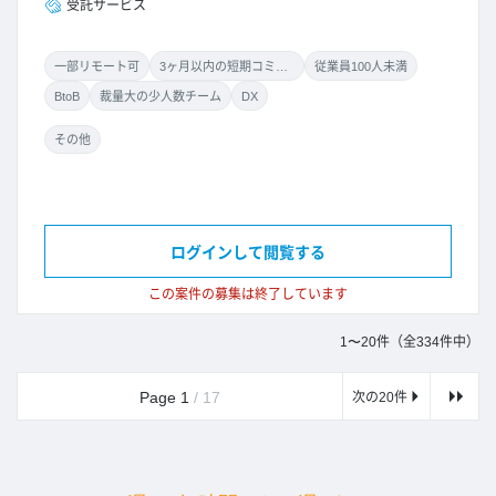
受託サービス
一部リモート可
3ヶ月以内の短期コミット
従業員100人未満
BtoB
裁量大の少人数チーム
DX
その他
ログインして閲覧する
この案件の募集は終了しています
1〜20件（全334件中）
Page 1
/ 17
次の20件