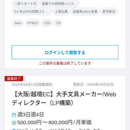
一部リモート可
複業での短時間ハイスキル案件
3ヶ月以内の短期コミット
上場企業
従業員100人未満
若手歓迎
Java
HTML5
CSS
C#
ログインして閲覧する
この案件の募集は終了しています
募集終了
2026年04月14日掲載開始
更新日：2026年06月30日
【大阪/越境EC】大手文具メーカー/Web
ディレクター（LP構築）
週3日
週4日
500,000円
～
800,000円
/
月単価