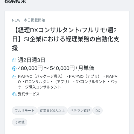
検索結果
NEW
本日掲載開始
【経理DXコンサルタント/フルリモ/週2
日】SI企業における経理業務の自動化支
援
週2日
週3日
480,000円
～
540,000円
/
月単価
PM/PMO（パッケージ導入）
PM/PMO（アプリ）
PM/PM
O
ITコンサルタント（アプリ）
DXコンサルタント
パッ
ケージ導入コンサルタント
受託サービス
フルリモート
従業員100人以上
ベテラン歓迎
DX
その他