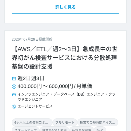
詳しく見る
2026年07月29日掲載開始
【AWS／ETL／週2～3日】急成長中の世
界初がん検査サービスにおける分散処理
基盤の設計支援
週2日
週3日
400,000円
～
600,000円
/
月単価
インフラエンジニア
データベース（DB）エンジニア
クラ
ウドエンジニア
エージェントサービス
6ヶ月以上の長期コミット
フルリモート
複業での短時間ハイスキル案件
スタートアップ
従業員100人未満
新規開発案件
BtoC