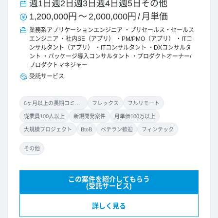
週1日
週2日
週3日
週4日
週5日
その他
1,200,000円
～
2,000,000円
/
月単価
業務系アプリケーションエンジニア
プリセールス・セールス
エンジニア
社内SE（アプリ）
PM/PMO（アプリ）
ITコ
ンサルタント（アプリ）
ITコンサルタント
DXコンサルタ
ント
パッケージ導入コンサルタント
プロダクトオーナー/
プロダクトマネジャー
受託サービス
6ヶ月以上の長期コミット
フレックス
フルリモート
従業員100人以上
新規開発案件
月単価100万以上
大規模プロジェクト
BtoB
ベテラン歓迎
フィンテック
その他
この案件を紹介してもらう
(受託サービス)
詳しく見る