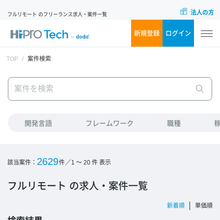
法人の方
フルリモート のフリーランス求人・案件一覧
新規登録
ログイン
TOP
案件検索
開発言語
フレームワーク
職種
2629
／
該当案件：
件
1 ～ 20
件 表示
フルリモート の求人・案件一覧
新着順
単価順