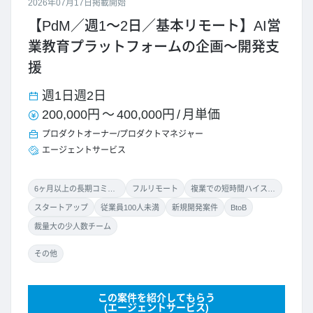
2026年07月17日掲載開始
【PdM／週1～2日／基本リモート】AI営
業教育プラットフォームの企画～開発支
援
週1日
週2日
200,000円
～
400,000円
/
月単価
プロダクトオーナー/プロダクトマネジャー
エージェントサービス
6ヶ月以上の長期コミット
フルリモート
複業での短時間ハイスキル案件
スタートアップ
従業員100人未満
新規開発案件
BtoB
裁量大の少人数チーム
その他
この案件を紹介してもらう
(エージェントサービス)