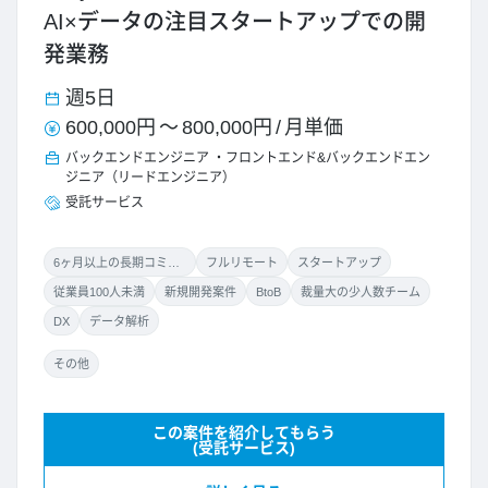
AI×データの注目スタートアップでの開
発業務
週5日
600,000円
～
800,000円
/
月単価
バックエンドエンジニア
フロントエンド&バックエンドエン
ジニア（リードエンジニア）
受託サービス
6ヶ月以上の長期コミット
フルリモート
スタートアップ
従業員100人未満
新規開発案件
BtoB
裁量大の少人数チーム
DX
データ解析
その他
この案件を紹介してもらう
(受託サービス)