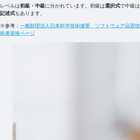
レベルは
初級・中級
に分かれています。初級は
選択式
で中級は
記述式
もあります。
※参考：
一般財団法人日本科学技術連盟 ソフトウェア品質技
術者資格ページ