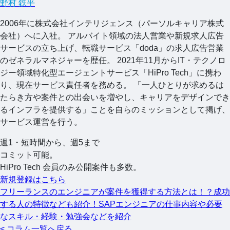
野村 鉄平
2006年に株式会社インテリジェンス（パーソルキャリア株式
会社）へに入社。 アルバイト領域の法人営業や新規求人広告
サービスの立ち上げ、転職サービス「doda」の求人広告営業
のゼネラルマネジャーを歴任。 2021年11月からIT・テクノロ
ジー領域特化型エージェントサービス「HiPro Tech」に携わ
り、現在サービス責任者を務める。 「一人ひとりが求めるは
たらき方や案件との出会いを増やし、キャリアをデザインでき
るインフラを提供する」ことを自らのミッションとして掲げ、
サービス運営を行う。
週1・短時間から、週5まで
コミット可能。
HiPro Tech 会員のみ公開案件も多数。
新規登録はこちら
フリーランスのエンジニアが案件を獲得する方法とは！？成功
する人の特徴なども紹介！
SAPエンジニアの仕事内容や必要
なスキル・経験・勉強会などを紹介
< コラム一覧へ戻る