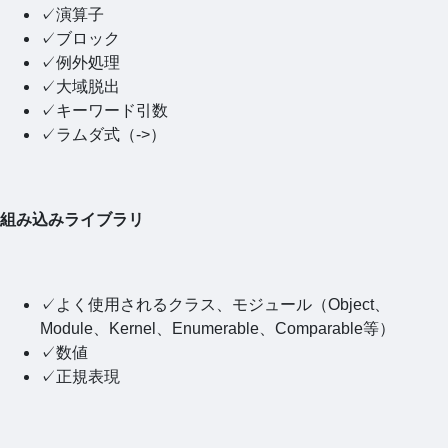
✓演算子
✓ブロック
✓例外処理
✓大域脱出
✓キーワード引数
✓ラムダ式（->）
組み込みライブラリ
✓よく使用されるクラス、モジュール（Object、
Module、Kernel、Enumerable、Comparable等）
✓数値
✓正規表現