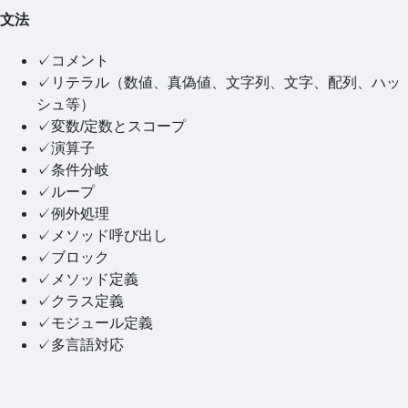
文法
✓コメント
✓リテラル（数値、真偽値、文字列、文字、配列、ハッ
シュ等）
✓変数/定数とスコープ
✓演算子
✓条件分岐
✓ループ
✓例外処理
✓メソッド呼び出し
✓ブロック
✓メソッド定義
✓クラス定義
✓モジュール定義
✓多言語対応