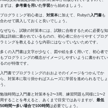
まずは、
参考書を用いた学習
から始めましょう。
プログラミング初心者は、
対策本
に加えて、Rubyの
入門書
も
合わせて購入しておくと良いでしょう。
なぜなら、試験の対策本には、試験に合格するために必要な知
識は詳細に書かれているものの、初心者に分かりやすくプログ
ラミングを教えるような内容にはなっていないためです。
多くの入門書は文字が少なく、図や絵を多く用いて、初心者で
もプログラミングの概念がイメージしやすいように書かれてい
るのが特徴です。
入門書でプログラミングのおおよそのイメージをつかんでか
ら、対策本に取り掛かればスムーズに学習を進められるでしょ
う。
勉強時間は入門書と対策本を2〜3周、練習問題も同様に1〜2
周することを考えると、あくまで目安ではありますが、
最低
50時間〜多い場合で100時間
は必要でしょう。