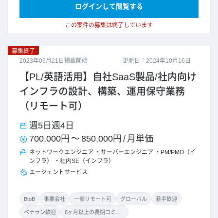
ログインして閲覧する
この案件の募集は終了しています
募集終了
2023年06月21日掲載開始
更新日：2024年10月16日
【PL/英語活用】自社SaaS製品/社内向け
インフラの設計、構築、運用保守業務
（リモート可）
週5日
週4日
700,000円
～
850,000円
/
月単価
ネットワークエンジニア
サーバーエンジニア
PM/PMO（イ
ンフラ）
社内SE（インフラ）
エージェントサービス
BtoB
事業会社
一部リモート可
グローバル
若手歓迎
ベテラン歓迎
6ヶ月以上の長期コミット