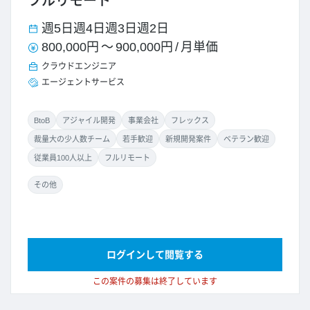
フルリモート
週5日
週4日
週3日
週2日
800,000円
～
900,000円
/
月単価
クラウドエンジニア
エージェントサービス
BtoB
アジャイル開発
事業会社
フレックス
裁量大の少人数チーム
若手歓迎
新規開発案件
ベテラン歓迎
従業員100人以上
フルリモート
その他
ログインして閲覧する
この案件の募集は終了しています