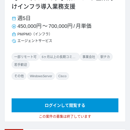
けインフラ導入業務支援
週5日
450,000円
～
700,000円
/
月単価
PM/PMO（インフラ）
エージェントサービス
一部リモート可
6ヶ月以上の長期コミット
事業会社
駅チカ
若手歓迎
その他
WindowsServer
Cisco
ログインして閲覧する
この案件の募集は終了しています