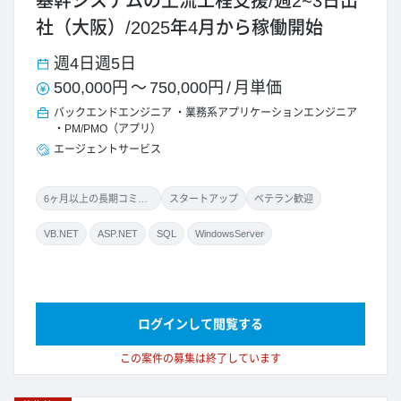
基幹システムの上流工程支援/週2~3日出
社（大阪）/2025年4月から稼働開始
週4日
週5日
500,000円
～
750,000円
/
月単価
バックエンドエンジニア
業務系アプリケーションエンジニア
PM/PMO（アプリ）
エージェントサービス
6ヶ月以上の長期コミット
スタートアップ
ベテラン歓迎
VB.NET
ASP.NET
SQL
WindowsServer
ログインして閲覧する
この案件の募集は終了しています