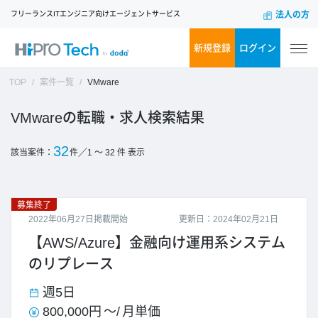
フリーランスITエンジニア向けエージェントサービス
法人の方
新規登録
ログイン
TOP
案件一覧
VMware
VMware
32
／
該当案件：
件
1 ～ 32
件 表示
募集終了
2022年06月27日掲載開始
更新日：2024年02月21日
【AWS/Azure】金融向け運用系システム
のリプレース
週5日
800,000円
～/
月単価