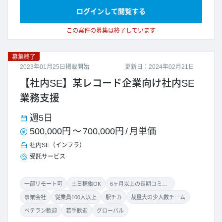
ログインして閲覧する
この案件の募集は終了しています
募集終了
2023年01月25日掲載開始
更新日：2024年02月21日
【社内SE】某レコード企業向け社内SE
業務支援
週5日
500,000円
～
700,000円
/
月単価
社内SE（インフラ）
受託サービス
一部リモート可
土日稼働OK
6ヶ月以上の長期コミット
事業会社
従業員100人以上
駅チカ
裁量大の少人数チーム
ベテラン歓迎
若手歓迎
グローバル