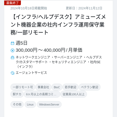
募集終了
2024年10月18日掲載開始
更新日：2024年11月12日
【インフラ/ヘルプデスク】アミューズメ
ント機器企業の社内インフラ運用保守業
務/一部リモート
週5日
300,000円
～
400,000円
/
月単価
ネットワークエンジニア
サーバーエンジニア
ヘルプデス
ク/カスタマーサポート
セキュリティエンジニア
社内SE
（インフラ）
エージェントサービス
一部リモート可
事業会社
BtoC
若手歓迎
ベテラン歓迎
駅チカ
6ヶ月以上の長期コミット
従業員100人以上
その他
Linux
WindowsServer