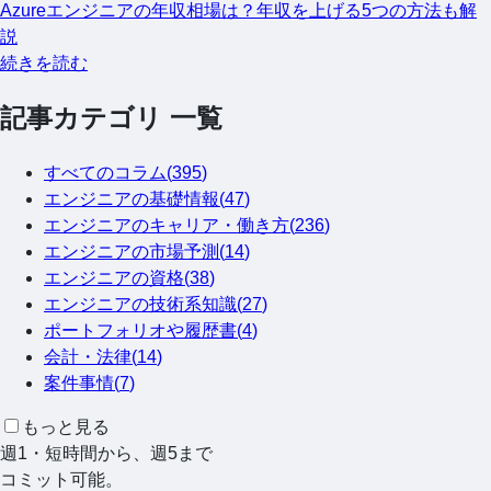
Azureエンジニアの年収相場は？年収を上げる5つの方法も解
説
続きを読む
記事カテゴリ 一覧
すべてのコラム(
395
)
エンジニアの基礎情報
(
47
)
エンジニアのキャリア・働き方
(
236
)
エンジニアの市場予測
(
14
)
エンジニアの資格
(
38
)
エンジニアの技術系知識
(
27
)
ポートフォリオや履歴書
(
4
)
会計・法律
(
14
)
案件事情
(
7
)
もっと見る
週1・短時間から、週5まで
コミット可能。