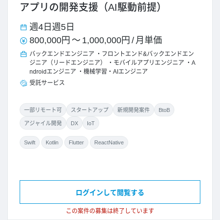
アプリの開発支援（AI駆動前提）
週4日
週5日
800,000円
～
1,000,000円
/
月単価
バックエンドエンジニア
フロントエンド&バックエンドエン
ジニア（リードエンジニア）
モバイルアプリエンジニア
A
ndroidエンジニア
機械学習・AIエンジニア
受託サービス
一部リモート可
スタートアップ
新規開発案件
BtoB
アジャイル開発
DX
IoT
Swift
Kotlin
Flutter
ReactNative
ログインして閲覧する
この案件の募集は終了しています