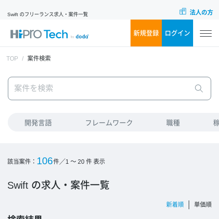
法人の方
Swift のフリーランス求人・案件一覧
新規登録
ログイン
TOP
案件検索
開発言語
フレームワーク
職種
106
／
該当案件：
件
1 ～ 20
件 表示
Swift の求人・案件一覧
新着順
単価順