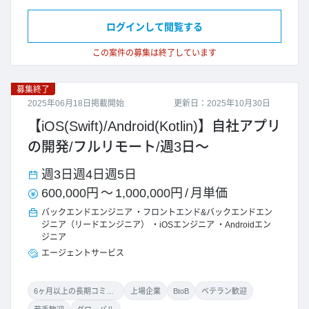
ログインして閲覧する
この案件の募集は終了しています
募集終了
2025年06月18日掲載開始
更新日：2025年10月30日
【iOS(Swift)/Android(Kotlin)】自社アプリ
の開発/フルリモート/週3日～
週3日
週4日
週5日
600,000円
～
1,000,000円
/
月単価
バックエンドエンジニア
フロントエンド&バックエンドエン
ジニア（リードエンジニア）
iOSエンジニア
Androidエン
ジニア
エージェントサービス
6ヶ月以上の長期コミット
上場企業
BtoB
ベテラン歓迎