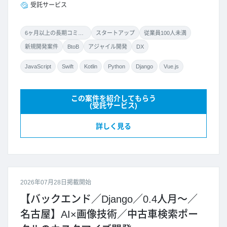
受託サービス
6ヶ月以上の長期コミット
スタートアップ
従業員100人未満
新規開発案件
BtoB
アジャイル開発
DX
JavaScript
Swift
Kotlin
Python
Django
Vue.js
この案件を紹介してもらう
(受託サービス)
詳しく見る
2026年07月28日掲載開始
【バックエンド／Django／0.4人月～／
名古屋】AI×画像技術／中古車検索ポー