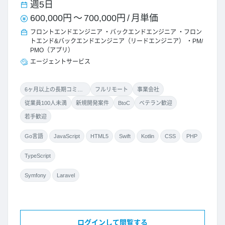
週5日
600,000円
～
700,000円
/
月単価
フロントエンドエンジニア
バックエンドエンジニア
フロン
トエンド&バックエンドエンジニア（リードエンジニア）
PM/
PMO（アプリ）
エージェントサービス
6ヶ月以上の長期コミット
フルリモート
事業会社
従業員100人未満
新規開発案件
BtoC
ベテラン歓迎
若手歓迎
Go言語
JavaScript
HTML5
Swift
Kotlin
CSS
PHP
TypeScript
Symfony
Laravel
ログインして閲覧する