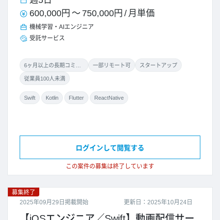
週5日
600,000円
～
750,000円
/
月単価
機械学習・AIエンジニア
受託サービス
6ヶ月以上の長期コミット
一部リモート可
スタートアップ
従業員100人未満
Swift
Kotlin
Flutter
ReactNative
ログインして閲覧する
この案件の募集は終了しています
募集終了
2025年09月29日掲載開始
更新日：2025年10月24日
【iOSエンジニア／Swift】動画配信サー