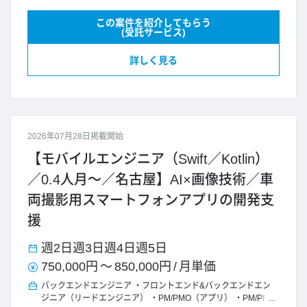
この案件を紹介してもらう
(受託サービス)
詳しく見る
2026年07月28日掲載開始
【モバイルエンジニア（Swift／Kotlin）
／0.4人月～／名古屋】AI×画像技術／車
両撮影用スマートフォンアプリの開発支
援
週2日
週3日
週4日
週5日
750,000円
～
850,000円
/
月単価
バックエンドエンジニア
フロントエンド&バックエンドエン
ジニア（リードエンジニア）
PM/PMO（アプリ）
PM/PMO