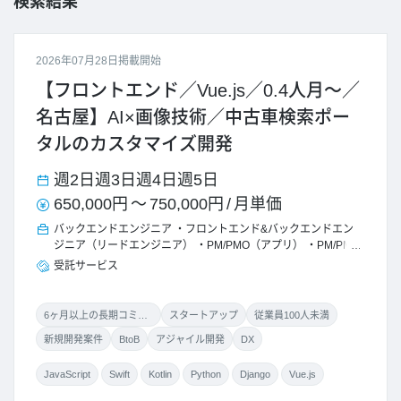
検索結果
2026年07月28日掲載開始
【フロントエンド／Vue.js／0.4人月～／
名古屋】AI×画像技術／中古車検索ポー
タルのカスタマイズ開発
週2日
週3日
週4日
週5日
650,000円
～
750,000円
/
月単価
バックエンドエンジニア
フロントエンド&バックエンドエン
ジニア（リードエンジニア）
PM/PMO（アプリ）
PM/PMO
受託サービス
6ヶ月以上の長期コミット
スタートアップ
従業員100人未満
新規開発案件
BtoB
アジャイル開発
DX
JavaScript
Swift
Kotlin
Python
Django
Vue.js