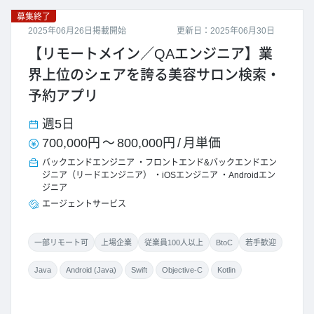
募集終了
2025年06月26日掲載開始
更新日：2025年06月30日
【リモートメイン／QAエンジニア】業
界上位のシェアを誇る美容サロン検索・
予約アプリ
週5日
700,000円
～
800,000円
/
月単価
バックエンドエンジニア
フロントエンド&バックエンドエン
ジニア（リードエンジニア）
iOSエンジニア
Androidエン
ジニア
エージェントサービス
一部リモート可
上場企業
従業員100人以上
BtoC
若手歓迎
Java
Android (Java)
Swift
Objective-C
Kotlin