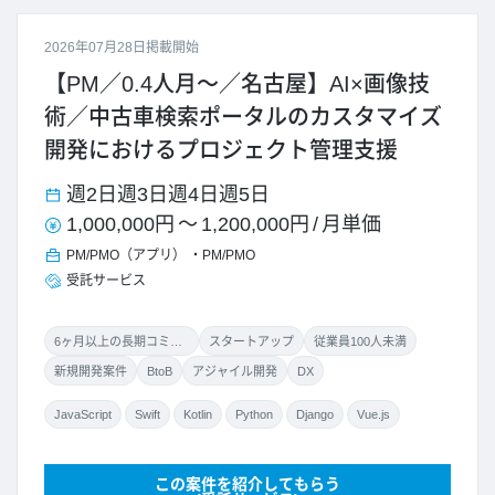
2026年07月28日掲載開始
【PM／0.4人月～／名古屋】AI×画像技
術／中古車検索ポータルのカスタマイズ
開発におけるプロジェクト管理支援
週2日
週3日
週4日
週5日
1,000,000円
～
1,200,000円
/
月単価
PM/PMO（アプリ）
PM/PMO
受託サービス
6ヶ月以上の長期コミット
スタートアップ
従業員100人未満
新規開発案件
BtoB
アジャイル開発
DX
JavaScript
Swift
Kotlin
Python
Django
Vue.js
この案件を紹介してもらう