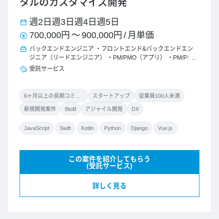
タルのカスタマイズ開発
週2日
週3日
週4日
週5日
700,000円
～
900,000円
/
月単価
バックエンドエンジニア
フロントエンド&バックエンドエン
ジニア（リードエンジニア）
PM/PMO（アプリ）
PM/PMO
受託サービス
6ヶ月以上の長期コミット
スタートアップ
従業員100人未満
新規開発案件
BtoB
アジャイル開発
DX
JavaScript
Swift
Kotlin
Python
Django
Vue.js
この案件を紹介してもらう
(受託サービス)
詳しく見る