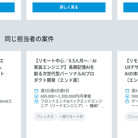
詳しく見る
同じ担当者の案件
エ
【リモート中心／0.5人月～／AI
【リモ
人
実装エンジニア】長期記憶AIを
UXデ
ート
創る次世代型パーソナルAIプロ
AIの
ダクト開発（エンド直）
（エン
週3日
週4日
週5日
週3
600,000
～
1,200,000円
/
月単価
500
droidエ
フロントエンド&バックエンドエンジ
ゲ
ニア（リードエンジニア）
機械学
ー
習・AIエンジニア
ナ
フレックス
一部リモート可
フレッ