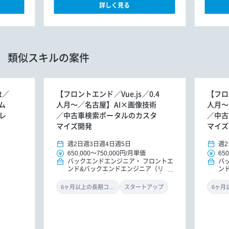
詳しく見る
類似スキルの案件
t／
【フロントエンド／Vue.js／0.4
【フロン
ム
人月～／名古屋】AI×画像技術
人月～
レ
／中古車検索ポータルのカスタ
／中古
マイズ開発
マイズ
週2日
週3日
週4日
週5日
週2
650,000
～
750,000円
/
月単価
650
バックエンドエンジニア
フロントエ
バ
ンド&バックエンドエンジニア（リー
ン
ドエンジニア）
PM/PMO（アプ
ド
リ）
PM/PMO
リ
6ヶ月以上の長期コミット
スタートアップ