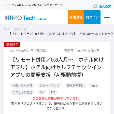
フリーランスITエンジニア向けエージェントサービス
法人の方
新規登録
ログイン
TOP
案件一覧
【リモート併用／0.8人月～／ホテル向けアプリ】ホテル向けセルフチェックインアプリの開発支援（AI駆動前提）
募集終了
2026年05月22日掲載開始
更新日：2026年06月22日
【リモート併用／0.8人月～／ホテル向け
アプリ】ホテル向けセルフチェックイン
アプリの開発支援（AI駆動前提）
一部リモート可
スタートアップ
新規開発案件
BtoB
アジャイル開発
DX
IoT
この案件は募集が終了しています。
案件をリクエストすることで、優先的に似た案件の紹介を受けるこ
とが可能です。