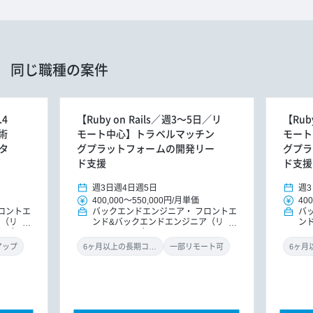
同じ職種の案件
.4
【Ruby on Rails／週3～5日／リ
【Rub
術
モート中心】トラベルマッチン
モート
タ
グプラットフォームの開発リー
グプラ
ド支援
ド支援
週3日
週4日
週5日
週3
400,000
～
550,000円
/
月単価
400
ロントエ
バックエンドエンジニア
フロントエ
バ
ア（リー
ンド&バックエンドエンジニア（リー
ン
（アプ
ドエンジニア）
ド
アップ
6ヶ月以上の長期コミット
一部リモート可