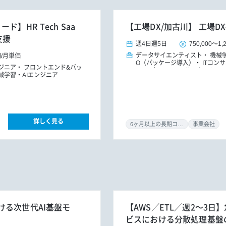
】HR Tech Saa
【工場DX/加古川】 工場
支援
週4日
週5日
750,000
～
1,
データサイエンティスト
機械
円
/
月単価
O（パッケージ導入）
ITコン
ジニア
フロントエンド&バッ
ンフラ）
ITコンサルタント
械学習・AIエンジニア
詳しく見る
6ヶ月以上の長期コミット
事業会社
ける次世代AI基盤モ
【AWS／ETL／週2～3
ビスにおける分散処理基盤