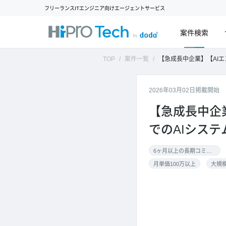
フリーランスITエンジニア向けエージェントサービス
案件検索
TOP
案件一覧
【急成長中企業】【AIエンジニア／0.8人月～】急成長中ドロ
2026年03月02日掲載開始
【急成長中企
でのAIシス
6ヶ月以上の長期コミット
月単価100万以上
大規