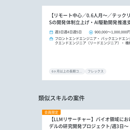
【リモート中心／0.6人月～／テックリード
Sの開発体制立上げ・AI駆動開発推進
週3日
週4日
週5日
900,000
～
1,000,000
フロントエンドエンジニア
バックエンドエン
クエンドエンジニア（リードエンジニア）
機
6ヶ月以上の長期コミット
フレックス
類似スキルの案件
会員限定
【LLMリサーチャー】バイオ領域にお
デルの研究開発プロジェクト/週3日～