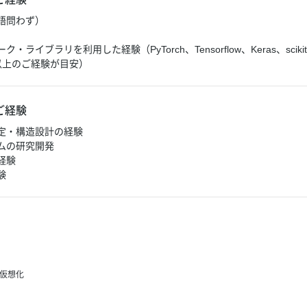
言語問わず）
験
イブラリを利用した経験（PyTorch、Tensorflow、Keras、scikit-
以上のご経験が目安）
ご経験
定・構造設計の経験
ムの研究開発
経験
験
仮想化