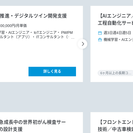
DX推進・デジタルツイン開発支援
【AIエンジニア
工程自動化サー
200,000円
/
月単価
学習・AIエンジニア
IoTエンジニア
PM/PM
週3日
週4日
週5日
サルタント（アプリ）
ITコンサルタント（イ
機械学習・AIエン
DXコンサルタント
詳しく見る
6ヶ月以上の長期コミット
日】急成長中の世界初がん検査サー
【フロントエンド
の設計支援
技術／中古車検