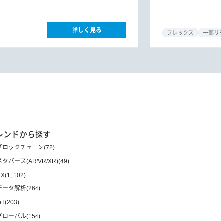
詳しく見る
フレックス
一部リ
レンドから探す
ブロックチェーン(72)
メタバース(AR/VR/XR)(49)
X(1, 102)
データ解析(264)
oT(203)
グローバル(154)