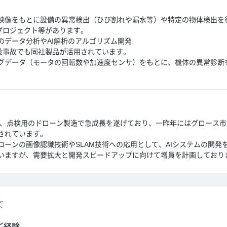
映像をもとに設備の異常検出（ひび割れや漏水等）や特定の物体検出を
プロジェクト等があります。
のデータ分析やAI解析のアルゴリズム開発
没事故でも同社製品が活用されています。
グデータ（モータの回転数や加速度センサ）をもとに、機体の異常診断
では、点検用のドローン製造で急成長を遂げており、一昨年にはグロース
されています。
ローンの画像認識技術やSLAM技術への応用として、AIシステムの開発
いますが、需要拡大と開発スピードアップに向けて増員を計画しており
て
ご経験