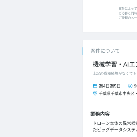
案件によって
ご応募と同時に
ご登録のメー
案件について
機械学習・AI
上記の職種経験がなくても
週4日
週5日
9
千葉県
千葉市中央区
業務内容
ドローン本体の異常検
たビッグデータシステ