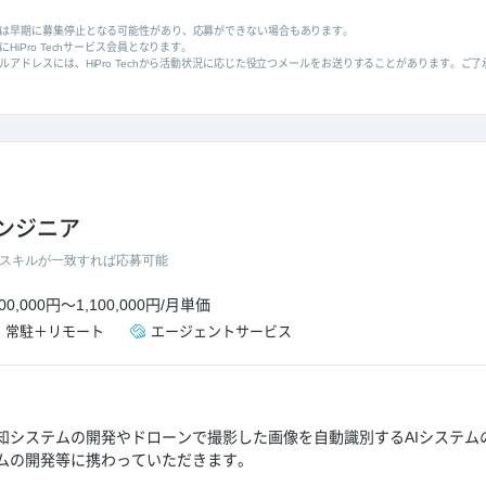
は早期に募集停止となる可能性があり、応募ができない場合もあります。
HiPro Techサービス会員となります。
ルアドレスには、HiPro Techから活動状況に応じた役立つメールをお送りすることがあります。ご
エンジニア
スキルが一致すれば応募可能
00,000円
～
1,100,000円
/
月単価
・
常駐＋リモート
エージェントサービス
知システムの開発やドローンで撮影した画像を自動識別するAIシステム
ムの開発等に携わっていただきます。