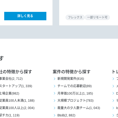
詳しく見る
フレックス
一部リモート可
す
社の特徴から探す
案件の特徴から探す
ト
事業会社(2, 712)
新規開発案件(816)
スタートアップ(1, 339)
チームでの応募歓迎(89)
上場企業(982)
月単価100万以上(1, 185)
D
従業員100人未満(1, 188)
大規模プロジェクト(783)
従業員100人以上(2, 004)
裁量大の少人数チーム(1, 043)
I
駅チカ(1, 119)
BtoB(2, 882)