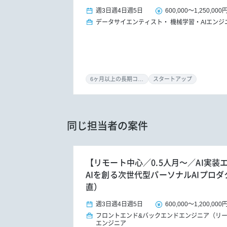
週3日
週4日
週5日
600,000
～
1,250,000
データサイエンティスト
機械学習・AIエンジ
6ヶ月以上の長期コミット
スタートアップ
同じ担当者の案件
【リモート中心／0.5人月～／AI実
AIを創る次世代型パーソナルAIプロ
直）
週3日
週4日
週5日
600,000
～
1,200,000
フロントエンド&バックエンドエンジニア（リ
エンジニア