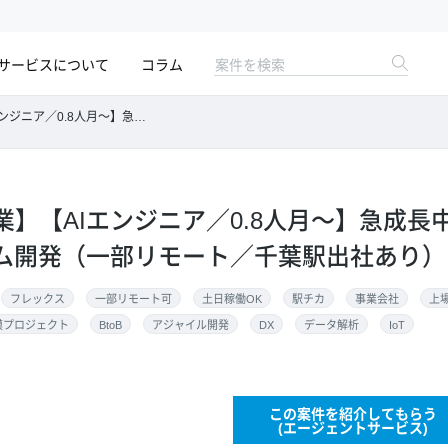
サービスについて
コラム
ーン企業でのAIシステム開発（一部リモート／千葉駅出社あり）
業】【AIエンジニア／0.8人月～】急成長
テム開発（一部リモート／千葉駅出社あり）
フレックス
一部リモート可
土日稼働OK
駅チカ
事業会社
上
模プロジェクト
BtoB
アジャイル開発
DX
データ解析
IoT
この案件を紹介してもらう
(エージェントサービス)