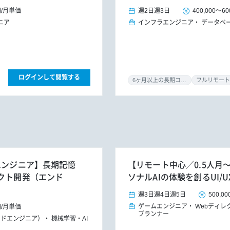
円
/
月単価
週2日
週3日
400,000
～
60
ニア
インフラエンジニア
データベ
ログインして閲覧する
6ヶ月以上の長期コミット
フルリモート
装エンジニア】長期記憶
【リモート中心／0.5人月
ダクト開発（エンド
ソナルAIの体験を創るUI/
週3日
週4日
週5日
500,00
ゲームエンジニア
Webディレ
円
/
月単価
プランナー
ードエンジニア）
機械学習・AI