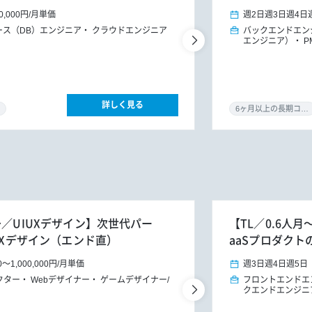
0,000円
/
月単価
週2日
週3日
週4日
ース（DB）エンジニア
クラウドエンジニア
バックエンドエン
エンジニア）
P
詳しく見る
6ヶ月以上の長期コミット
～／UIUXデザイン】次世代パー
【TL／0.6人
UXデザイン（エンド直）
aaSプロダク
0
～
1,000,000円
/
月単価
週3日
週4日
週5日
クター
Webデザイナー
ゲームデザイナー/
フロントエンドエ
クエンドエンジニ