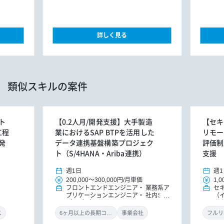
詳しく見る
類似スキルの案件
ト
【0.2人月/開発支援】大手製造
【セキ
工程
業におけるSAP BTPを活用した
リモー
発
データ連携基盤構築プロジェク
評価制
ト（S/4HANA・Ariba連携）
支援
週1日
週1
200,000
～
300,000円
/
月単価
1,0
フロントエンドエンジニア
業務系ア
セ
プリケーションエンジニア
社内SE
（
（アプリ）
ル
ン
ス
6ヶ月以上の長期コミット
事業会社
フルリ