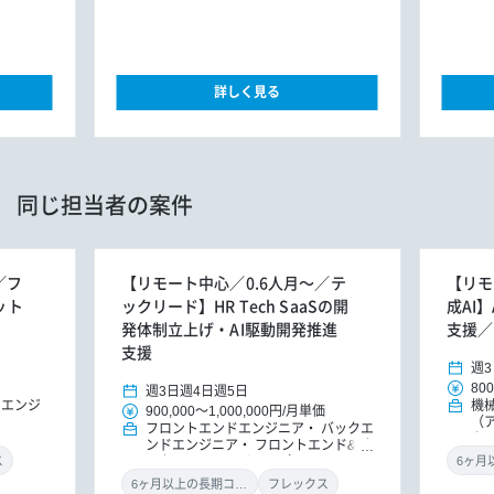
詳しく見る
同じ担当者の案件
／フ
【リモート中心／0.6人月～／テ
【リモ
ット
ックリード】HR Tech SaaSの開
成AI
発体制立上げ・AI駆動開発推進
支援／
支援
週3
800
週3日
週4日
週5日
ドエンジ
機
900,000
～
1,000,000円
/
月単価
（
フロントエンドエンジニア
バックエ
タ
ンドエンジニア
フロントエンド&バ
ックエンドエンジニア（リードエンジ
ス
ニア）
機械学習・AIエンジニア
6ヶ月以上の長期コミット
フレックス