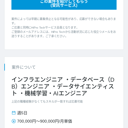
この案件を紹介してもらう
(受託サービス)
案件によっては早期に募集停止となる可能性があり、応募ができない場合もありま
す。
ご応募と同時にHiPro Techサービス会員となります。
ご登録のメールアドレスには、HiPro Techから活動状況に応じた役立つメールをお
送りすることがあります。ご了承ください。
案件について
インフラエンジニア
データベース（D
B）エンジニア
データサイエンティス
ト
機械学習・AIエンジニア
上記の職種経験がなくてもスキルが一致すれば応募可能
週5日
700,000円
～
900,000円
/
月単価