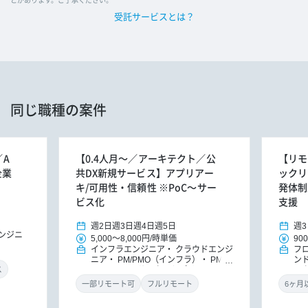
とがあります。ご了承ください。
受託サービスとは？
同じ職種の案件
／A
【0.4人月～／アーキテクト／公
【リモ
企業
共DX新規サービス】アプリアー
ックリー
キ/可用性・信頼性 ※PoC～サー
発体制
ビス化
支援
週2日
週3日
週4日
週5日
週3
エンジニ
5,000
～
8,000円
/
時単価
900
インフラエンジニア
クラウドエンジ
フ
ニア
PM/PMO（インフラ）
PM/P
ン
MO
ITコンサルタント（インフ
ッ
ス
ラ）
ITコンサルタント
ニ
一部リモート可
フルリモート