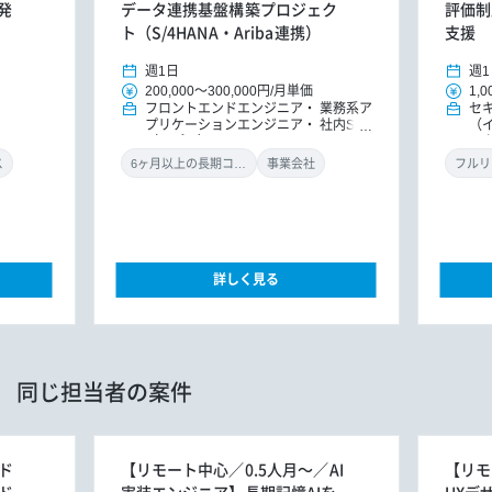
発
データ連携基盤構築プロジェク
評価制
ト（S/4HANA・Ariba連携）
支援
週1日
週1
200,000
～
300,000円
/
月単価
1,0
フロントエンドエンジニア
業務系ア
セ
プリケーションエンジニア
社内SE
（
（アプリ）
ル
ン
ス
6ヶ月以上の長期コミット
事業会社
フルリ
詳しく見る
同じ担当者の案件
ド
【リモート中心／0.5人月～／AI
【リモ