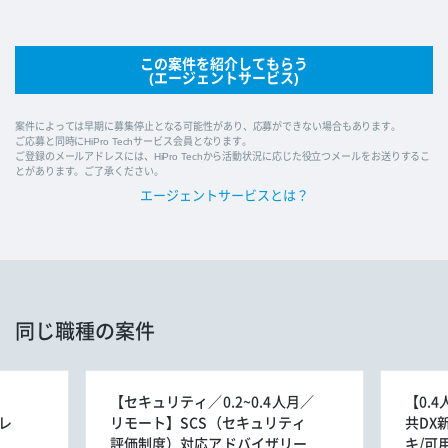
この案件を紹介してもらう
(エージェントサービス)
案件によっては早期に募集停止となる可能性があり、応募ができない場合もあります。
ご応募と同時にHiPro Techサービス会員となります。
ご登録のメールアドレスには、HiPro Techから活動状況に応じた役立つメールをお送りするこ
とがあります。ご了承ください。
エージェントサービスとは？
同じ職種の案件
【セキュリティ／0.2~0.4人月／
【0.
レ
リモート】SCS（セキュリティ
共DX
評価制度）対応アドバイザリー
キ/可