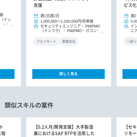
支援
ビス化
価
週1日
週2日
週2
E（イン
1,000,000
～
1,200,000円
/
月単価
5,0
）
PM/
セキュリティエンジニア
PM/PMO
イ
ンフ
（インフラ）
PM/PMO
ITコンサ
ニ
ルタント（インフラ）
ITコンサルタ
MO
ント
DXコンサルタント
ラ
フルリモート
事業会社
一部リ
詳しく見る
類似スキルの案件
ト
【0.2人月/開発支援】大手製造
【セキ
工程
業におけるSAP BTPを活用した
リモー