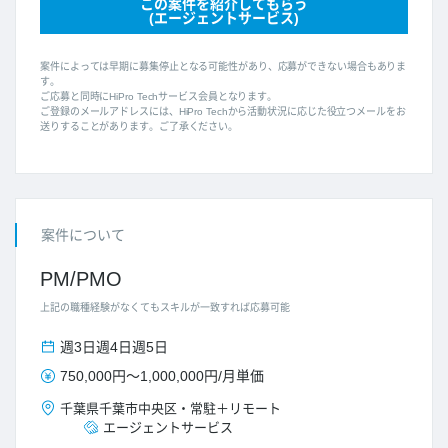
この案件を紹介してもらう
(エージェントサービス)
案件によっては早期に募集停止となる可能性があり、応募ができない場合もありま
す。
ご応募と同時にHiPro Techサービス会員となります。
ご登録のメールアドレスには、HiPro Techから活動状況に応じた役立つメールをお
送りすることがあります。ご了承ください。
案件について
PM/PMO
上記の職種経験がなくてもスキルが一致すれば応募可能
週3日
週4日
週5日
750,000円
～
1,000,000円
/
月単価
千葉県
千葉市中央区
・
常駐＋リモート
エージェントサービス