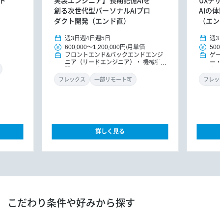
ド
実装エンジニア】長期記憶AIを
UXデ
創る次世代型パーソナルAIプロ
AIの
ダクト開発（エンド直）
（エン
週3日
週4日
週5日
週3
600,000
～
1,200,000円
/
月単価
500
フロントエンド&バックエンドエンジ
ゲ
ニア（リードエンジニア）
機械学
ー
習・AIエンジニア
ナ
フレックス
一部リモート可
フレッ
詳しく見る
こだわり条件や好みから探す