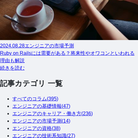
2024.08.28
エンジニアの市場予測
Ruby on Railsには需要がある？将来性やオワコンといわれる
理由も解説
続きを読む
記事カテゴリ 一覧
すべてのコラム(
395
)
エンジニアの基礎情報
(
47
)
エンジニアのキャリア・働き方
(
236
)
エンジニアの市場予測
(
14
)
エンジニアの資格
(
38
)
エンジニアの技術系知識
(
27
)