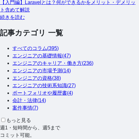
【入門編】Laravelとは？何ができるかをメリット・デメリッ
ト含めて解説
続きを読む
記事カテゴリ 一覧
すべてのコラム(
395
)
エンジニアの基礎情報
(
47
)
エンジニアのキャリア・働き方
(
236
)
エンジニアの市場予測
(
14
)
エンジニアの資格
(
38
)
エンジニアの技術系知識
(
27
)
ポートフォリオや履歴書
(
4
)
会計・法律
(
14
)
案件事情
(
7
)
もっと見る
週1・短時間から、週5まで
コミット可能。