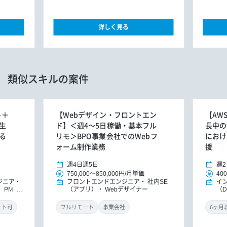
詳しく見る
類似スキルの案件
ト＋
【Webデザイン・フロントエン
【AW
生
ド】＜週4～5日稼働・基本フル
長中の
る
リモ＞BPO事業会社でのWebフ
におけ
ォーム制作業務
援
週4日
週5日
週2
750,000
～
850,000円
/
月単価
400
ジニア
フロントエンドエンジニア
社内SE
イ
PM/P
（アプリ）
Webデザイナー
（
ニ
ート可
フルリモート
事業会社