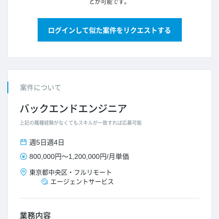
とが可能です。
ログインして似た案件をリクエストする
案件について
バックエンドエンジニア
上記の職種経験がなくてもスキルが一致すれば応募可能
週5日
週4日
800,000円
～
1,200,000円
/
月単価
東京都
中央区
・
フルリモート
エージェントサービス
業務内容