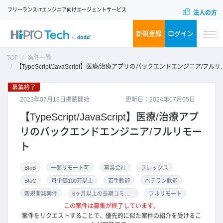
フリーランスITエンジニア向けエージェントサービス
法人の方
新規登録
ログイン
TOP
案件一覧
【TypeScript/JavaScript】医療/治療アプリのバックエンドエンジニア/フルリモート
募集終了
2023年07月13日掲載開始
更新日：2024年07月05日
【TypeScript/JavaScript】医療/治療アプ
リのバックエンドエンジニア/フルリモー
ト
BtoB
一部リモート可
事業会社
フレックス
BtoC
月単価100万以上
若手歓迎
ベテラン歓迎
新規開発案件
6ヶ月以上の長期コミット
フルリモート
この案件は募集が終了しています。
案件をリクエストすることで、優先的に似た案件の紹介を受けるこ