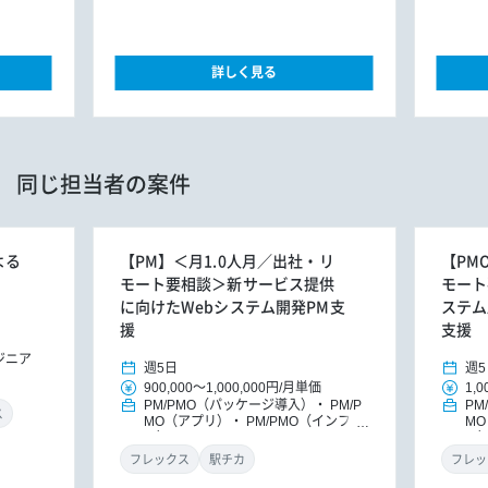
詳しく見る
同じ担当者の案件
よる
【PM】＜月1.0人月／出社・リ
【PM
モート要相談＞新サービス提供
モート
に向けたWebシステム開発PM支
ステム
援
支援
ジニア
週5日
週5
900,000
～
1,000,000円
/
月単価
1,0
PM/PMO（パッケージ導入）
PM/P
PM
ス
MO（アプリ）
PM/PMO（インフ
M
ラ）
PM/PMO
ラ
フレックス
駅チカ
フレッ