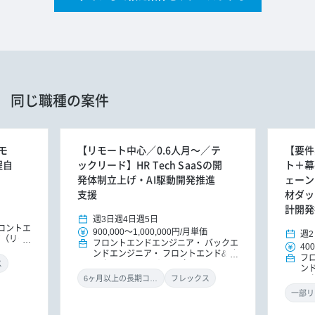
同じ職種の案件
モ
【リモート中心／0.6人月～／テ
【要件
程自
ックリード】HR Tech SaaSの開
ト＋幕
発体制立上げ・AI駆動開発推進
ェーン
支援
材ダッ
計開発
週3日
週4日
週5日
ロントエ
900,000
～
1,000,000円
/
月単価
週2
ア（リー
フロントエンドエンジニア
バックエ
400
ンドエンジニア
フロントエンド&バ
フ
ックエンドエンジニア（リードエンジ
ス
ン
ニア）
機械学習・AIエンジニア
ッ
6ヶ月以上の長期コミット
フレックス
ニ
一部リ
ジ