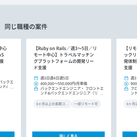
同じ職種の案件
中心
【Ruby on Rails／週3～5日／リ
【リモ
aS
モート中心】トラベルマッチン
ックリー
援
グプラットフォームの開発リー
発体制
ド支援
支援
週3日
週4日
週5日
週3
バックエ
400,000
～
550,000円
/
月単価
900
ンド&バ
バックエンドエンジニア
フロントエ
フ
ドエンジ
ンド&バックエンドエンジニア（リー
ン
ドエンジニア）
ッ
ニ
6ヶ月以上の長期コミット
一部リモート可
詳しく見る