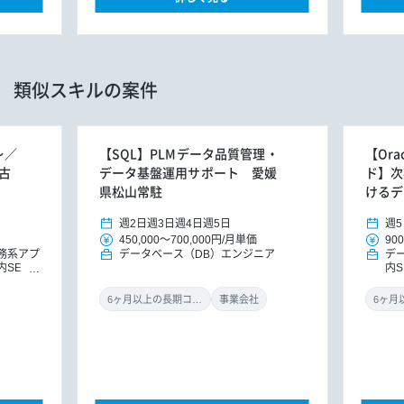
類似スキルの案件
～／
【SQL】PLMデータ品質管理・
【Ora
古
データ基盤運用サポート 愛媛
ド】次
県松山常駐
けるデ
週2日
週3日
週4日
週5日
週5
450,000
～
700,000円
/
月単価
900
務系アプ
データベース（DB）エンジニア
デ
内SE
内
フ
6ヶ月以上の長期コミット
事業会社