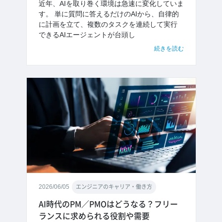
近年、AIを取り巻く環境は急速に変化していま
す。 単に質問に答えるだけのAIから、自律的
に計画を立て、複数のタスクを連続して実行
できるAIエージェントが台頭し
続きを読む
2026/06/05
エンジニアのキャリア・働き方
AI時代のPM／PMOはどうなる？フリー
ランスに求められる役割や需要