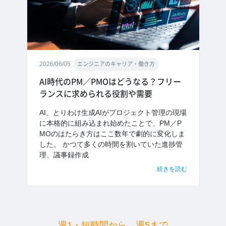
2026/06/05
エンジニアのキャリア・働き方
AI時代のPM／PMOはどうなる？フリー
ランスに求められる役割や需要
AI、とりわけ生成AIがプロジェクト管理の現場
に本格的に組み込まれ始めたことで、PM／P
MOのはたらき方はここ数年で劇的に変化しま
した。 かつて多くの時間を割いていた進捗管
理、議事録作成
続きを読む
週1・短時間から、週5まで