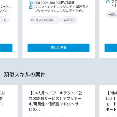
フ
200,000
～
300,000円
/
月単価
ィ
バックエ
フロントエンドエンジニア
業務系ア
ンド&バ
プリケーションエンジニア
社内SE
ドエンジ
（アプリ）
一部リ
ョンエン
ート可
6ヶ月以上の長期コミット
事業会社
詳しく見る
類似スキルの案件
AI
【0.4人月～／アーキテクト／公
【Pd
を
共DX新規サービス】アプリアー
tec
ロ
キ/可用性・信頼性 ※PoC～サー
モート
ビス化
タート