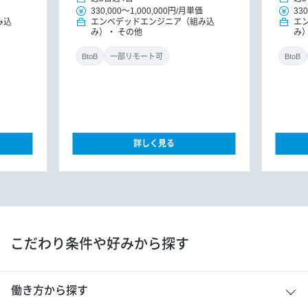
330,000
～
1,000,000円
/
月単価
330
み込
エンベデッドエンジニア（組み込
エ
み）
その他
み
BtoB
一部リモート可
BtoB
詳しく見る
こだわり条件や好みから探す
働き方から探す