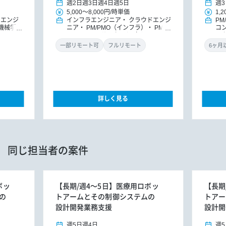
週2日
週3日
週4日
週5日
週3
5,000
～
8,000円
/
時単価
1,2
ドエンジ
インフラエンジニア
クラウドエンジ
PM
機械学
ニア
PM/PMO（インフラ）
PM/P
コ
MO
ITコンサルタント（インフ
レ
ラ）
ITコンサルタント
ダ
一部リモート可
フルリモート
詳しく見る
同じ担当者の案件
ボッ
【長期/週4～5日】医療用ロボッ
【長期
の
トアームとその制御システムの
トアー
設計開発業務支援
設計開
週5日
週4日
週5