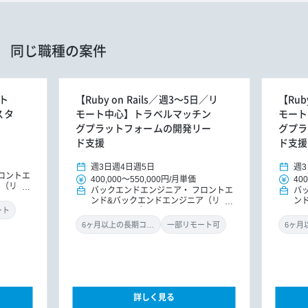
同じ職種の案件
ート
【Ruby on Rails／週3～5日／リ
【Rub
スタ
モート中心】トラベルマッチン
モート
グプラットフォームの開発リー
グプラ
ド支援
ド支援
週3日
週4日
週5日
週3
ロントエ
400,000
～
550,000円
/
月単価
400
ア（リー
バックエンドエンジニア
フロントエ
バ
ンド&バックエンドエンジニア（リー
ン
ドエンジニア）
ド
ート
6ヶ月以上の長期コミット
一部リモート可
詳しく見る