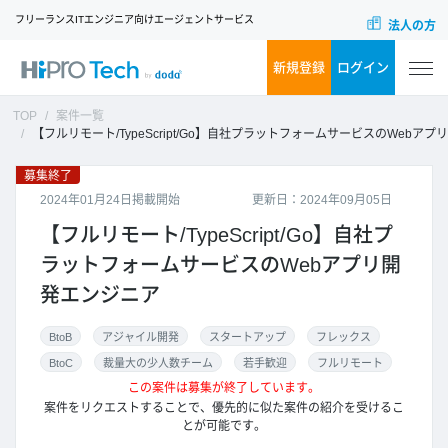
フリーランスITエンジニア向けエージェントサービス
法人の方
新規登録
ログイン
TOP
案件一覧
【フルリモート/TypeScript/Go】自社プラットフォームサービスのWebアプリ開発エンジニア
募集終了
2024年01月24日掲載開始
更新日：2024年09月05日
【フルリモート/TypeScript/Go】自社プ
ラットフォームサービスのWebアプリ開
発エンジニア
BtoB
アジャイル開発
スタートアップ
フレックス
BtoC
裁量大の少人数チーム
若手歓迎
フルリモート
この案件は募集が終了しています。
案件をリクエストすることで、優先的に似た案件の紹介を受けるこ
とが可能です。