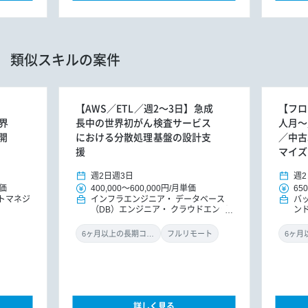
類似スキルの案件
リ
【AWS／ETL／週2～3日】急成
【フロン
界
長中の世界初がん検査サービス
人月～
開
における分散処理基盤の設計支
／中古
援
マイズ
週2日
週3日
週2
価
400,000
～
600,000円
/
月単価
650
トマネジ
インフラエンジニア
データベース
バ
（DB）エンジニア
クラウドエンジ
ン
ニア
ド
リ
6ヶ月以上の長期コミット
フルリモート
詳しく見る